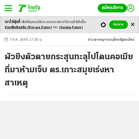
สมัครบริการ
เราใช้คุ้กกี้
เพื่อให้ทุกคนได้ประสบ
การณ์การใช้งานที่ดียิ่งขึ้น
+
ก
ก
-ก
รับทราบ
อ่านเพิ่มเติมคลิก
(Privacy Policy)
และ
(Cookie Policy)
7 ก.ค. 2565 17:35 น.
ข่าว
อาชญากรรม
ไทยรัฐออนไลน์
ผัวยิงตัวตายกระสุนทะลุไปโดนคอเมีย
ที่มาห้ามเจ็บ ตร.เกาะสมุยเร่งหา
สาเหตุ
...