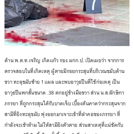
ด้าน พ.ต.ท.เจริญ เกิดแก้ว รอง.ผกก.ป. เปิดเผยว่า จากการ
ตรวจสอบในที่เกิดเหตุ ผู้ตายมีรอยกระสุนที่บริเวณขมับด้าน
ขวา ทะลุขมับซ้าย 1 แผล และพบอาวุธปืนที่ใช้ก่อเหตุ เป็น
อาวุธปืนพกสั้นขนาด .38 ตกอยู่ข้างมือขวา ส่วน น.ส.ลักษิกา
ภรรยา ที่ถูกกระสุนได้รับบาดเจ็บ เบื้องต้นคาดว่ากระสุนจาก
สามีที่ยิงทะลุขมับ พุ่งออกมาเจาะเข้าที่ลำคอของภรรยา ที่
กำลังจะเข้าห้าม ไม่ให้สามียิงตัวตาย ส่วนสาเหตุที่แน่ชัดกับ