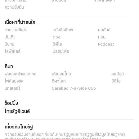
ยิงตัวตาย
เครียดยิงตัวดับ
ยิงตัวเองโดนเมีย
ยิงตัวตายคาบ้าน
โดนยิงบาดเจ็บ
เมียโดนลูกหลง
เกาะสมุย
สภ.บ่อผุด
สุราษฎร์ธานี
ข่าววันนี้
ข่าวทั่วไป
ข่าว
พระราชสำนัก
ทั่วไทย
ในกระแส
การเมือง
นโยบายรัฐ
ต่างประเทศ
อาชญากรรม
ยานยนต์
ราคาทองคำ
ความยั่งยืน
เนื้อหาที่น่าสนใจ
รายงานพิเศษ
หนังสือพิมพ์
คอลัมน์
บันเทิง
ดวง
หวย
นิยาย
วิดีโอ
Podcast
ไลฟ์สไตล์
มัลติมีเดีย