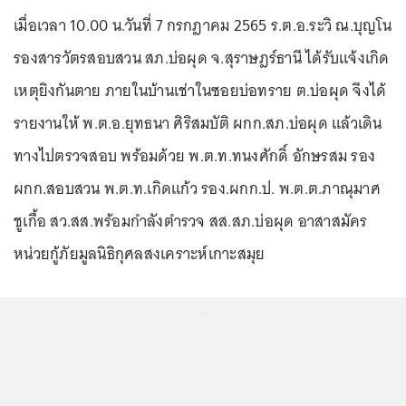
เมื่อเวลา 10.00 น.วันที่ 7 กรกฎาคม 2565 ร.ต.อ.ระวิ ณ.บุญโน
รองสารวัตรสอบสวน สภ.บ่อผุด จ.สุราษฎร์ธานี ได้รับแจ้งเกิด
เหตุยิงกันตาย ภายในบ้านเช่าในซอยบ่อทราย ต.บ่อผุด จึงได้
รายงานให้ พ.ต.อ.ยุทธนา ศิริสมบัติ ผกก.สภ.บ่อผุด แล้วเดิน
ทางไปตรวจสอบ พร้อมด้วย พ.ต.ท.ทนงศักดิ์ อักษรสม รอง
ผกก.สอบสวน พ.ต.ท.เกิดแก้ว รอง.ผกก.ป. พ.ต.ต.ภาณุมาศ
ชูเกื้อ สว.สส.พร้อมกำลังตำรวจ สส.สภ.บ่อผุด อาสาสมัคร
หน่วยกู้ภัยมูลนิธิกุศลสงเคราะห์เกาะสมุย
...