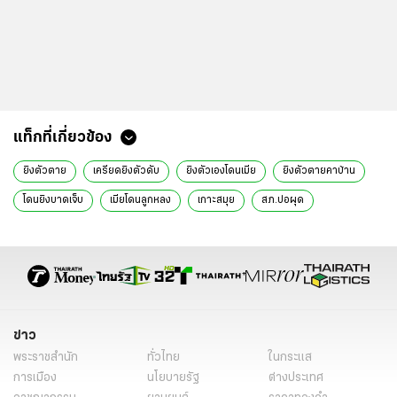
ข่าวที่เกี่ยวข้อง
เผยคลิปสะเทือนขวัญ วัยรุ่น 18 ก่อเหตุกราดยิงในโรงเรียนตุรกี เจ็บ 16
ราย ก่อนยิงตัวตาย (คลิป)
สุดเศร้า อดีตนักแสดงดัง "แทน จันทรวิโรจน์" ยิงตัวเองเสียชีวิต
รพ.ราชวิถีแจงหนุ่มผู้ชุมนุมถูกยิง อาการยังโคม่ากระสุนค้างที่ก้านสมอง
ลูกสาวช็อก! นักธุรกิจพันล้าน ยิงตัวตายคาคอนโด ทิ้ง จม.เครียดเรื่องงาน
ล้างแค้น! เพื่อนร่วมงานกลายเป็นอริ บุกยิงถึงบ้านโดนเมียดับ
แท็กที่เกี่ยวข้อง