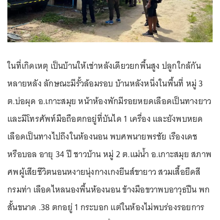
ในที่เกิดเหตุ เป็นบ้านให้เช่าหลังเดียวยกพื้นสูง ปลูกใกล้กัน
หลายหลัง ลักษณะมีรั้วล้อมรอบ บ้านหลังหนึ่งในพื้นที่ หมู่ 3
ต.บ่อผุด อ.เกาะสมุย หน้าห้องพักมีรอยหยดเลือดเป็นทางยาว
และมีโทรศัพท์มือถือตกอยู่ที่บันได 1 เครื่อง และยังพบหยด
เลือดเป็นทางไปถึงในห้องนอน พบศพนายพรชัย เรืองเดช
หรือบอล อายุ 34 ปี ชาวบ้าน หมู่ 2 ต.แม่น้ำ อ.เกาะสมุย สภาพ
ศพผู้เสียชีวิตนอนหงายนุ่งกางเกงยีนส์ขายาว สวมเสื้อยืดสี
กรมท่า เลือดไหลนองพื้นห้องนอน ข้างมือขวาพบอาวุธปืน พก
สั้นขนาด .38 ตกอยู่ 1 กระบอก แต่ในห้องไม่พบร่องรอยการ