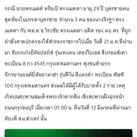
กรณี นายพรเมตต์ หรือเป้ ทรงเมตตา อายุ 29 ปี บุตรชายคน
สุดท้องในบรรดาบุตรชาย จำนวน 3 คน ของนางจิรฐา ทรง
เมตตา กับ พล.ต.อ.วิระชัย ทรงเมตตา อดีต รอง ผบ.ตร. ที่ถูก
คำสั่งศาลปกครองให้สำรองราชการไปเมื่อ วันที่ 21 ม.ค.ที่ผ่าน
มา ขับรถเก๋งยี่ห้อปอร์เช่ รุ่นเทแคน เทอร์โบเอส สีบรอนซ์เทา
ทะเบียน 8 กว 4545 กรุงเทพมหานคร พุ่งชนท้ายรถ
จักรยานยนต์ยี่ห้อยามาฮ่า รุ่นฟีโน่ สีแดงดำ ทะเบียน ฬษฬ
100 กรุงเทพมหานคร ส่งผลให้มีผู้ได้รับบาดทั้ง 2 ราย เหตุ
เกิดบนสะพานสมเด็จพระเจ้าตากสิน เชิงสะพานฝั่งมุ่งหน้า
ถนนกรุงธนบุรี เมื่อเวลา 01.00 น. คืนวันที่ 12 มีนาคมที่ผ่านมา
ท้องที่ สน.สำเหร่ นั้น