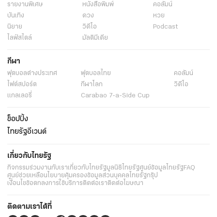
รายงานพิเศษ
หนังสือพิมพ์
คอลัมน์
บันเทิง
ดวง
หวย
นิยาย
วิดีโอ
Podcast
ไลฟ์สไตล์
มัลติมีเดีย
กีฬา
ฟุตบอลต่่างประเทศ
ฟุตบอลไทย
คอลัมน์
ไฟต์สปอร์ต
กีฬาโลก
วิดีโอ
แกลเลอรี่
Carabao 7-a-Side Cup
ช็อปปิ้ง
ไทยรัฐอีเวนต์
เกี่ยวกับไทยรัฐ
กิจกรรม
ร่วมงานกับเรา
เกี่ยวกับไทยรัฐ
มูลนิธิไทยรัฐ
ศูนย์ข้อมูลไทยรัฐ
FAQ
ศูนย์ช่วยเหลือ
นโยบายคุ้มครองข้อมูลส่วนบุคคลไทยรัฐกรุ๊ป
เงื่อนไขข้อตกลงการใช้บริการ
ติดต่อเรา
ติดต่อโฆษณา
ติดตามเราได้ที่