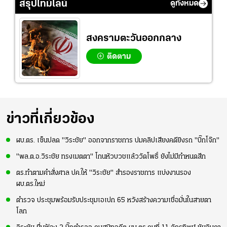
สรุปไทม์ไลน์
ดูทั้งหมด
สงครามตะวันออกกลาง
ติดตาม
ข่าวที่เกี่ยวข้อง
ผบ.ตร. เซ็นปลด "วิระชัย" ออกจากราชการ ปมคลิปเสียงคดียิงรถ "บิ๊กโจ๊ก"
"พล.ต.อ.วิระชัย ทรงเมตตา" โกนหัวบวชแล้ววัดโพธิ์ ยังไม่มีกำหนดสึก
ตร.ทำตามคำสั่งศาล ปค.ให้ "วิระชัย" สำรองราชการ แบ่งงานรอง
ผบ.ตร.ใหม่
ตำรวจ ประชุมพร้อมรับประชุมเอเปก 65 หวังสร้างความเชื่อมั่นในสายตา
โลก