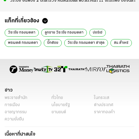
วิระชัย ยื่นฟ้อง 2 บิ๊กตำรวจ คนสนิทอดีต ผบ.ตร.คนที่ 11 จักรทิพย์ ชัยจินดา
แท็กที่เกี่ยวข้อง
วิระชัย ทรงเมตตา
ลูกชาย วิระชัย ทรงเมตตา
ปอร์เช่
พรเมตต์ ทรงเมตตา
บิ๊กต้อย
วิระชัย ทรงเมตตา ล่าสุด
สน.สำเหร่
ข่าวอาชญากรรม
ข่าวทั่วไป
ข่าว
พระราชสำนัก
ทั่วไทย
ในกระแส
การเมือง
นโยบายรัฐ
ต่างประเทศ
อาชญากรรม
ยานยนต์
ราคาทองคำ
ความยั่งยืน
เนื้อหาที่น่าสนใจ