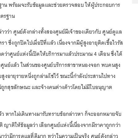
าตรฐาน พร้อมจะรับข้อมูลและช่วยตรวจสอบ ให้ผู้ประกอบการ
มาตรฐาน
่าวว่า ศูนย์ดังกล่างทั้งสองศูนย์มีเจ้าของเดียวกับ ศูนย์ดูแล
เทรา ซึ่งถูกปิดไปเมื่อปีที่แล้ว เนื่องจากมีผู้สูงอายุติดเชื้อไวรัส
าดว่าศูนย์แห่งนี้เปิดให้บริการมาแล้วประมาณ 4 เดือน ซึ่งได้
งศูนย์แล้ว ในส่วนของศูนย์บริการสาขาหนองจอก พบคนสูง
สูงอายุรายหนึ่งถูกล่ามโซ่ไว้ ขณะนี้กำลังประสานไปทาง
่ไม่ถูกสุขลักษณะ และจ้างคนต่างด้าวโดยไม่มีใบอนุญาต
ล้ว หากไม่เดินทางมารับทราบข้อกล่าวหา ก็จะออกหมายจับ
ติให้ข้อมูลว่า เลือกศูนย์แห่งนี้เนื่องจากมีราคาถูกกว่า
ณาว่ามีการดูแลที่ดีมาก ทว่าในความเป็นจริง ศูนย์ดังกล่าว