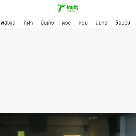
ลฟ์สไตล์
กีฬา
บันเทิง
ดวง
หวย
นิยาย
ช็อปปิ้ง