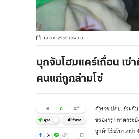
19 ม.ค. 2565 18:43 น.
บุกจับโฮมแคร์เถื่อน เช่า
คนแก่ถูกล่ามโซ่
ตำรวจ ปคบ. ร่วมกับ 
+
ก
ก
-ก
ฉลองกรุง ลาดกระบัง
ฟังข่าว
Light
ลูกค้าใช้บริการกว่า 