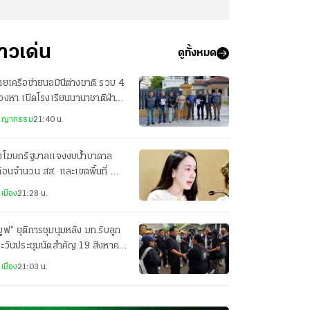
่าวเด่น
ดูทั้งหมด
ยเครือข่ายนอมินีต่างชาติ รวบ 4
ต้องหา เปิดโรงเรียนนานาชาติฝ่าฝืน
หมาย
ชญากรรม
21:40 น.
งโฆษกรัฐบาลแจงงบน้ำบาดาล
้อนจำนวน สส. และเขตพื้นที่ ย้ำ
ยค้านได้รับด้วย
เมือง
21:28 น.
มูฟ” ยุติการชุมนุมหลัง มท.รับลูก
ะวันประชุมนัดสำคัญ 19 สิงหาคม
เมือง
21:03 น.