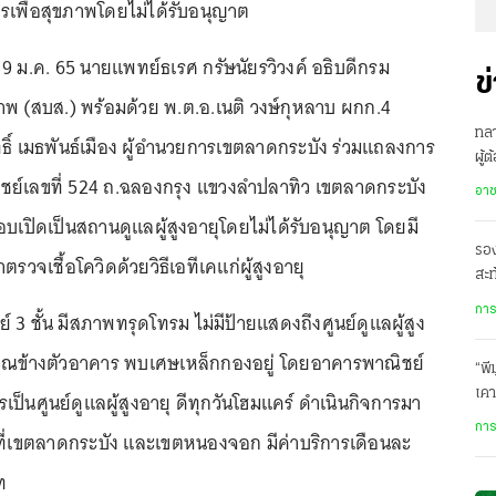
เพื่อสุขภาพโดยไม่ได้รับอนุญาต
่ 19 ม.ค. 65 นายแพทย์ธเรศ กรัษนัยรวิวงค์ อธิบดีกรม
ข
าพ (สบส.) พร้อมด้วย พ.ต.อ.เนติ วงษ์กุหลาบ ผกก.4
ทลา
ิ์ เมธพันธ์เมือง ผู้อำนวยการเขตลาดกระบัง ร่วมแถลงการ
ผู้
ย์เลขที่ 524 ถ.ฉลองกรุง แขวงลำปลาทิว เขตลาดกระบัง
กฎ
อา
บเปิดเป็นสถานดูแลผู้สูงอายุโดยไม่ได้รับอนุญาต โดยมี
รอ
ตรวจเชื้อโควิดด้วยวิธีเอทีเคแก่ผู้สูงอายุ
สะท
ฝ่า
การ
3 ชั้น มีสภาพทรุดโทรม ไม่มีป้ายแสดงถึงศูนย์ดูแลผู้สูง
เวณข้างตัวอาคาร พบเศษเหล็กกองอยู่ โดยอาคารพาณิชย์
“พี
เคา
เป็นศูนย์ดูแลผู้สูงอายุ ดีทุกวันโฮมแคร์ ดำเนินกิจการมา
นี้
การ
นที่เขตลาดกระบัง และเขตหนองจอก มีค่าบริการเดือนละ
ท