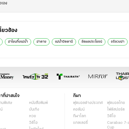
ัวเอง
กี่ยวข้อง
ฆ่าโยนทิ้งแม่น้ำ
ฆ่าตาย
แม่น้ำปัตตานี
ขัดผลประโยชน์
อริลวงฆ่า
หาที่น่าสนใจ
กีฬา
านพิเศษ
หนังสือพิมพ์
ฟุตบอลต่่างประเทศ
ฟุตบอลไทย
น์
บันเทิง
คอลัมน์
ไฟต์สปอร์ต
หวย
กีฬาโลก
วิดีโอ
วิดีโอ
แกลเลอรี่
Carabao 7-
Cup