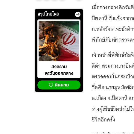
เมื่อช่วงกลางดึกวัน
สรุปไทม์ไลน์
ปัตตานี รับแจ้งจาก
ถ.หลังวัง ต.จะบังติก
พิทักษ์ภัยเข้าตรวจ
เจ้าหน้าที่พิทักษ์ภ
สีดำ สวมกางเกงยีนส์ส
สงคราม
ตะวันออกกลาง
ตรวจสอบในกระเป๋าก
ติดตาม
ชื่อคือ นายมูหมัดซัม
อ.เมือง จ.ปัตตานี ส
ร่างผู้เสียชีวิตส่งไ
ชีวิตอีกครั้ง