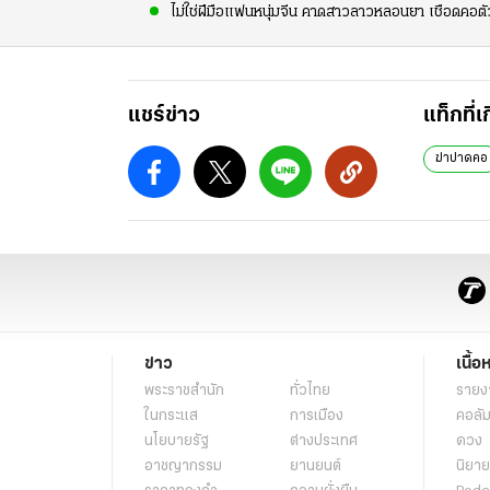
ไม่ใช่ฝีมือแฟนหนุ่มจีน คาดสาวลาวหลอนยา เชือดคอต
แชร์ข่าว
แท็กที่เ
ฆ่าปาดคอ
ข่าว
เนื้อ
พระราชสำนัก
ทั่วไทย
รายง
ในกระแส
การเมือง
คอลัม
นโยบายรัฐ
ต่างประเทศ
ดวง
อาชญากรรม
ยานยนต์
นิยาย