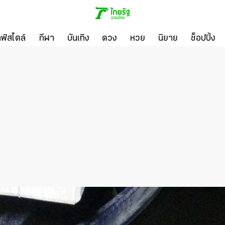
ลฟ์สไตล์
กีฬา
บันเทิง
ดวง
หวย
นิยาย
ช็อปปิ้ง