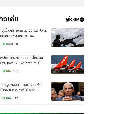
่าวเด่น
ดูทั้งหมด
ฮูตีโจมตีค่ายทหารกองทัพรัฐบาล
เมน ดับอย่างน้อย 30 ศพ
งประเทศ
01:36 น.
syJet ตกลงขายกิจการให้บริษัท
ัฐฯ มูลค่า 5.7 พันล้านปอนด์
งประเทศ
23:58 น.
สหรัฐฯ ลงมติ เอาผิด ดร.เฟาชี
ไม่ตอบปมต้นกำเนิดโควิด
งประเทศ
23:12 น.