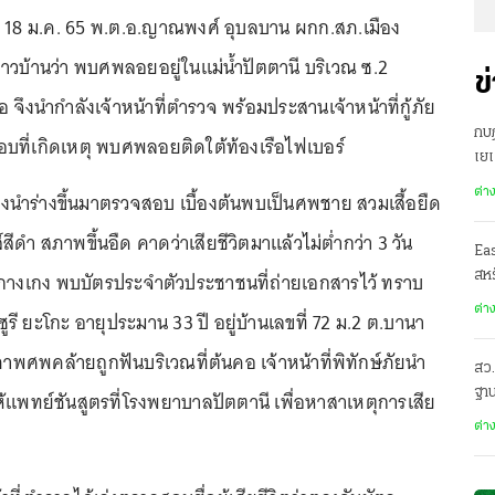
ที่ 18 ม.ค. 65 พ.ต.อ.ญาณพงศ์ อุบลบาน ผกก.สภ.เมือง
ชาวบ้านว่า พบศพลอยอยู่ในแม่น้ำปัตตานี บริเวณ ซ.2
ข
อ จึงนำกำลังเจ้าหน้าที่ตำรวจ พร้อมประสานเจ้าหน้าที่กู้ภัย
กบฏ
สอบที่เกิดเหตุ พบศพลอยติดใต้ท้องเรือไฟเบอร์
เย
ต่า
ัยจึงนำร่างขึ้นมาตรวจสอบ เบื้องต้นพบเป็นศพชาย สวมเสื้อยืด
ีดำ สภาพขึ้นอืด คาดว่าเสียชีวิตมาแล้วไม่ต่ำกว่า 3 วัน
Ea
างเกง พบบัตรประจำตัวประชาชนที่ถ่ายเอกสารไว้ ทราบ
สหร
ต่า
ซูรี ยะโกะ อายุประมาน 33 ปี อยู่บ้านเลขที่ 72 ม.2 ต.บานา
ภาพศพคล้ายถูกฟันบริเวณที่ต้นคอ เจ้าหน้าที่พิทักษ์ภัยนำ
สว.
ฐาน
ปให้แพทย์ชันสูตรที่โรงพยาบาลปัตตานี เพื่อหาสาเหตุการเสีย
ต่า