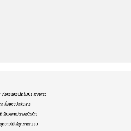
...
ณ" ก่อนหลบหนีกลับประเทศลาว
ยณ ตั้งสองปมสังหาร
ทีเห็นศพแม่ทางหน้าต่าง
่อลูกชายไม่ได้ถูกฆาตกรรม