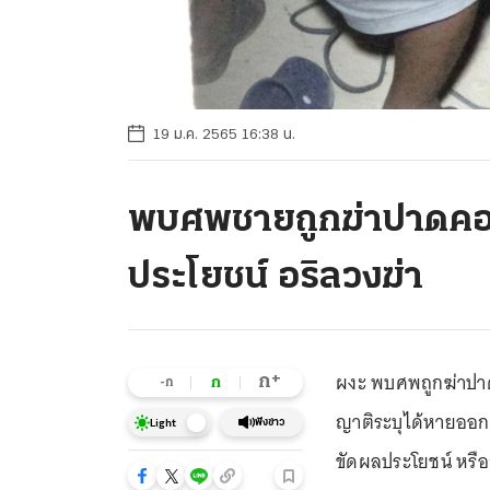
19 ม.ค. 2565 16:38 น.
พบศพชายถูกฆ่าปาดคอโย
ประโยชน์ อริลวงฆ่า
ผงะ พบศพถูกฆ่าปาด
+
ก
ก
-ก
ญาติระบุได้หายออกจา
ฟังข่าว
Light
ขัดผลประโยชน์ หรือ