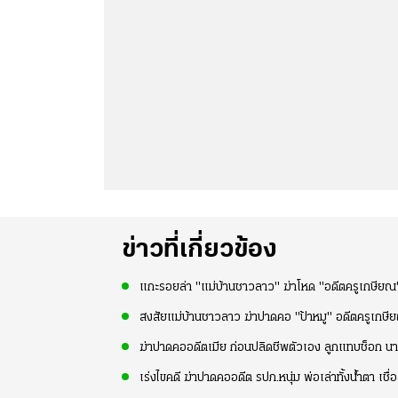
ข่าวที่เกี่ยวข้อง
แกะรอยล่า "แม่บ้านชาวลาว" ฆ่าโหด "อดีตครูเกษีย
สงสัยแม่บ้านชาวลาว ฆ่าปาดคอ "ป้าหมู" อดีตครูเกษี
ฆ่าปาดคออดีตเมีย ก่อนปลิดชีพตัวเอง ลูกแทบช็อก นา
เร่งไขคดี ฆ่าปาดคออดีต รปภ.หนุ่ม พ่อเล่าทั้งน้ำตา เชื