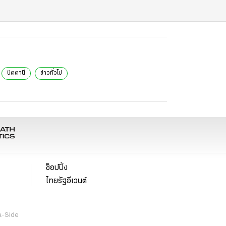
ปัตตานี
ข่าวทั่วไป
ช็อปปิ้ง
ไทยรัฐอีเวนต์
a-Side