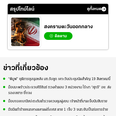
สรุปไทม์ไลน์
ดูทั้งหมด
สงครามตะวันออกกลาง
ติดตาม
ข่าวที่เกี่ยวข้อง
“พีมูฟ” ยุติการชุมนุมหลัง มท.รับลูก เคาะวันประชุมนัดสำคัญ 19 สิงหาคมนี้
ม็อบมะพร้าวประจวบคีรีขันธ์ ทวงคำตอบ 3 หน่วยงาน ไร้เงา “ศุภจี” อย. ส่ง
รองเลขาฯ ชี้แจง
ม็อบแอลเบเนียปะทะกับตำรวจควบคุมฝูงชน เจ้าหน้าที่บาดเจ็บนับสิบราย
มือมีดทำร้ายคนกลางตลาดฝรั่งเศส ตาย 1 เจ็บ 3 จนท.ยันเป็นก่อการร้าย