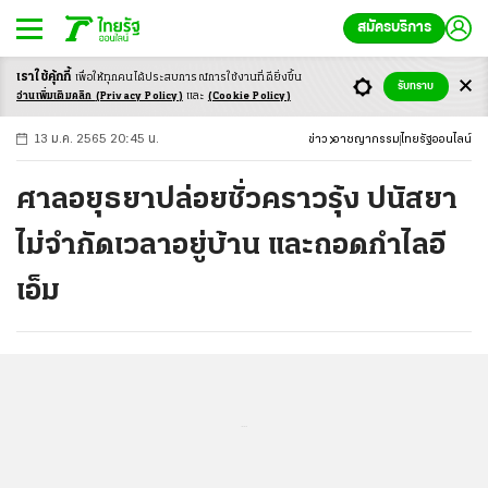
สมัครบริการ
เราใช้คุ้กกี้
เพื่อให้ทุกคนได้ประสบ
การณ์การใช้งานที่ดียิ่งขึ้น
+
ก
ก
-ก
รับทราบ
อ่านเพิ่มเติมคลิก
(Privacy Policy)
และ
(Cookie Policy)
13 ม.ค. 2565 20:45 น.
ข่าว
อาชญากรรม
ไทยรัฐออนไลน์
ศาลอยุธยาปล่อยชั่วคราวรุ้ง ปนัสยา
ไม่จำกัดเวลาอยู่บ้าน และถอดกำไลอี
เอ็ม
...