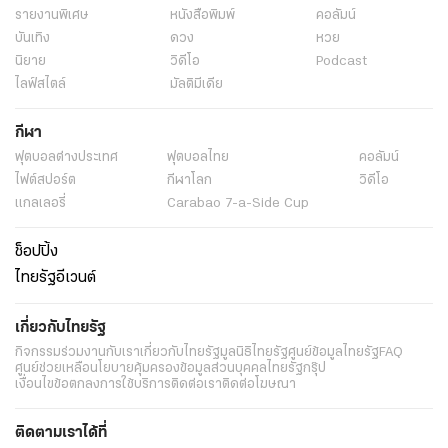
รายงานพิเศษ
หนังสือพิมพ์
คอลัมน์
บันเทิง
ดวง
หวย
นิยาย
วิดีโอ
Podcast
ไลฟ์สไตล์
มัลติมีเดีย
กีฬา
ฟุตบอลต่่างประเทศ
ฟุตบอลไทย
คอลัมน์
ไฟต์สปอร์ต
กีฬาโลก
วิดีโอ
แกลเลอรี่
Carabao 7-a-Side Cup
ช็อปปิ้ง
ไทยรัฐอีเวนต์
เกี่ยวกับไทยรัฐ
กิจกรรม
ร่วมงานกับเรา
เกี่ยวกับไทยรัฐ
มูลนิธิไทยรัฐ
ศูนย์ข้อมูลไทยรัฐ
FAQ
ศูนย์ช่วยเหลือ
นโยบายคุ้มครองข้อมูลส่วนบุคคลไทยรัฐกรุ๊ป
เงื่อนไขข้อตกลงการใช้บริการ
ติดต่อเรา
ติดต่อโฆษณา
ติดตามเราได้ที่