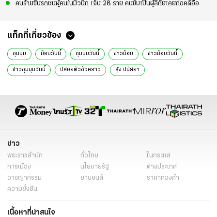
คนร้ายขับรถชนผู้คนในมิวนิก เจ็บ 28 ราย คนขับเป็นผู้ลี้ภัยเคยก่อคดีอื้อ
แท็กที่เกี่ยวข้อง
ชุมนุม
ม็อบวันนี้
ชุมนุมวันนี้
ข่าวม็อบ
ข่าวม็อบวันนี้
ข่าวชุมนุมวันนี้
ปล่อยตัวชั่วคราว
รุ้ง ปนัสยา
ศาลจังหวัดพระนครศรีอยุธยา
ไม่จำกัดเวลาอยู่บ้าน
ถอดกำไลEMได้
ประกันตัวรุ้ง
ข่าวทั่วไป
ข่าว
พระราชสำนัก
ทั่วไทย
ในกระแส
การเมือง
นโยบายรัฐ
ต่างประเทศ
อาชญากรรม
ยานยนต์
ราคาทองคำ
ความยั่งยืน
เนื้อหาที่น่าสนใจ