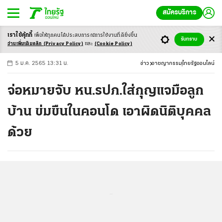
สมัครบริการ
เราใช้คุ้กกี้
เพื่อให้ทุกคนได้ประสบ
การณ์การใช้งานที่ดียิ่งขึ้น
+
ก
ก
-ก
รับทราบ
อ่านเพิ่มเติมคลิก
(Privacy Policy)
และ
(Cookie Policy)
5 ม.ค. 2565 13:31 น.
ข่าว
อาชญากรรม
ไทยรัฐออนไลน์
จ่อหมายจับ หน.รปภ.ใส่กุญแจมือลูก
บ้าน ข่มขืนในคอนโด เอาผิดนิติบุคคล
ด้วย
...