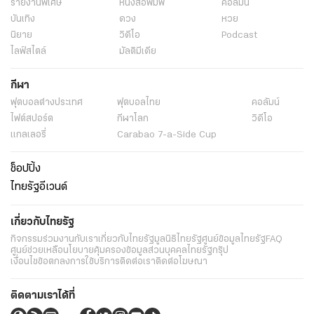
รายงานพิเศษ
หนังสือพิมพ์
คอลัมน์
บันเทิง
ดวง
หวย
นิยาย
วิดีโอ
Podcast
ไลฟ์สไตล์
มัลติมีเดีย
กีฬา
ฟุตบอลต่่างประเทศ
ฟุตบอลไทย
คอลัมน์
ไฟต์สปอร์ต
กีฬาโลก
วิดีโอ
แกลเลอรี่
Carabao 7-a-Side Cup
ช็อปปิ้ง
ไทยรัฐอีเวนต์
เกี่ยวกับไทยรัฐ
กิจกรรม
ร่วมงานกับเรา
เกี่ยวกับไทยรัฐ
มูลนิธิไทยรัฐ
ศูนย์ข้อมูลไทยรัฐ
FAQ
ศูนย์ช่วยเหลือ
นโยบายคุ้มครองข้อมูลส่วนบุคคลไทยรัฐกรุ๊ป
เงื่อนไขข้อตกลงการใช้บริการ
ติดต่อเรา
ติดต่อโฆษณา
ติดตามเราได้ที่