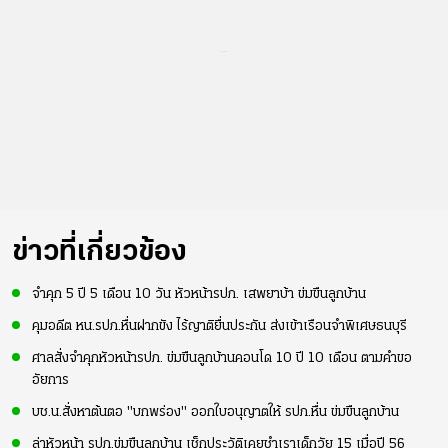
...
ข่าวที่เกี่ยวข้อง
จำคุก 5 ปี 5 เดือน 10 วัน หัวหน้ารปภ. เสพยาบ้า ข่มขืนลูกบ้าน
คุมอดีต หน.รปภ.หื่นฝากขัง ไร้ญาติยื่นประกัน ส่งเข้าเรือนจำพิเศษธนบุรี
ศาลสั่งจำคุกหัวหน้ารปภ. ข่มขืนลูกบ้านคอนโด 10 ปี 10 เดือน ตามคำขอ
อัยการ
บช.น.สั่งหาต้นตอ "บกพร่อง" ออกใบอนุญาตให้ รปภ.หื่น ข่มขืนลูกบ้าน
ล่าหัวหน้า รปภ.ข่มขืนลูกบ้าน เช็กประวัติเคยชำเราเด็กวัย 15 เมื่อปี 56