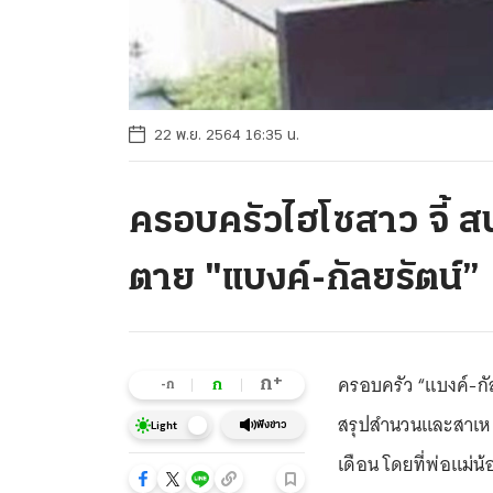
22 พ.ย. 2564 16:35 น.
ครอบครัวไฮโซสาว จี้ ส
ตาย "แบงค์-กัลยรัตน์”
ครอบครัว “แบงค์-กัล
+
ก
ก
-ก
สรุปสำนวนและสาเหตุ
ฟังข่าว
Light
เดือน โดยที่พ่อแม่น้