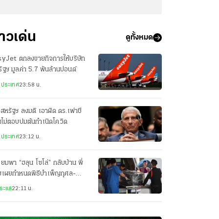
่าวเด่น
ดูทั้งหมด
syJet ตกลงขายกิจการให้บริษัท
ัฐฯ มูลค่า 5.7 พันล้านปอนด์
งประเทศ
23:58 น.
สหรัฐฯ ลงมติ เอาผิด ดร.เฟาชี
ไม่ตอบปมต้นกำเนิดโควิด
งประเทศ
23:12 น.
ียมพา “ฮลุน โซโล่” กลับบ้าน พี่
ยเผยกำหนดพิธีบำเพ็ญกุศล-
ปนกิจศพ
ระแส
22:11 น.