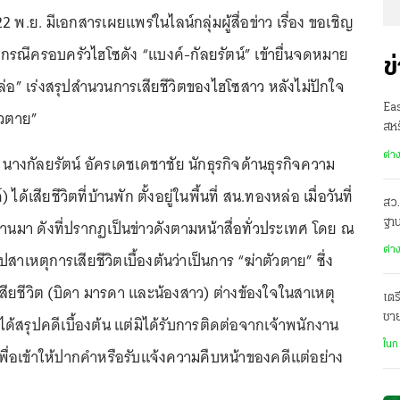
22 พ.ย. มีเอกสารเผยแพร่ในไลน์กลุ่มผู้สื่อข่าว เรื่อง ขอเชิญ
วกรณีครอบครัวไฮโซดัง “แบงค์-กัลยรัตน์” เข้ายื่นจดหมาย
ข
่อ” เร่งสรุปสำนวนการเสียชีวิตของไฮโซสาว หลังไม่ปักใจ
Ea
ตัวตาย”
สหร
ต่า
ี่ นางกัลยรัตน์ อัครเดชเดชาชัย นักธุรกิจด้านธุรกิจความ
ได้เสียชีวิตที่บ้านพัก ตั้งอยู่ในพื้นที่ สน.ทองหล่อ เมื่อวันที่
สว.
่านมา ดังที่ปรากฏเป็นข่าวดังตามหน้าสื่อทั่วประเทศ โดย ณ
ฐาน
ต่า
ปสาเหตุการเสียชีวิตเบื้องต้นว่าเป็นการ “ฆ่าตัวตาย” ซึ่ง
สียชีวิต (บิดา มารดา และน้องสาว) ต่างข้องใจในสาเหตุ
เตร
ชา
ได้สรุปคดีเบื้องต้น แต่มิได้รับการติดต่อจากเจ้าพนักงาน
ฌา
ในก
พื่อเข้าให้ปากคำหรือรับแจ้งความคืบหน้าของคดีแต่อย่าง