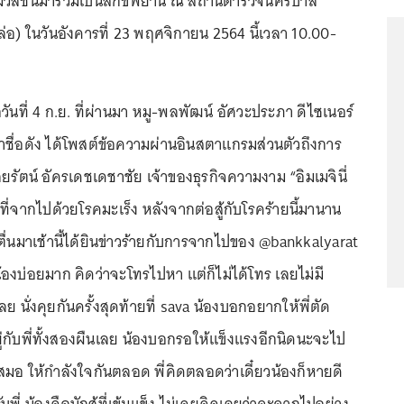
่อมวลชนมาร่วมเป็นสักขีพยาน ณ สถานีตำรวจนครบาล
อ) ในวันอังคารที่ 23 พฤศจิกายน 2564 นี้เวลา 10.00-
มื่อวันที่ 4 ก.ย. ที่ผ่านมา หมู-พลพัฒน์ อัศวะประภา ดีไซเนอร์
้าชื่อดัง ได้โพสต์ข้อความผ่านอินสตาแกรมส่วนตัวถึงการ
รัตน์ อัครเดชเดชาชัย เจ้าของธุรกิจความงาม “อิมเมจินี่
” ที่จากไปด้วยโรคมะเร็ง หลังจากต่อสู้กับโรคร้ายนี้มานาน
ตื่นมาเช้านี้ได้ยินข่าวร้ายกับการจากไปของ @bankkalyarat
น้องบ่อยมาก คิดว่าจะโทรไปหา แต่ก็ไม่ได้โทร เลยไม่มี
 นั่งคุยกันครั้งสุดท้ายที่ sava น้องบอกอยากให้พี่ตัด
งอยู่กับพี่ทั้งสองผืนเลย น้องบอกรอให้แข็งแรงอีกนิดนะจะไป
่เสมอ ให้กำลังใจกันตลอด พี่คิดตลอดว่าเดี๋ยวน้องก็หายดี