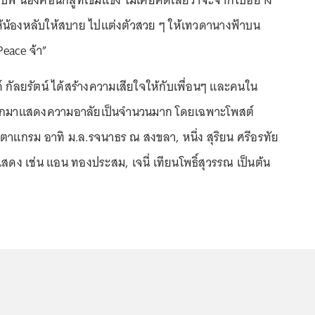
พี่ น้องคือนักสู้ที่เข้มแข็ง ไม่เคยคิดเลยว่าจะจากไปอย่าง
ห้น้องหลับให้สบาย ไปแต่งตัวสวย ๆ ให้เทวดานางฟ้าบน
Peace จ้า”
กัลยรัตน์ ได้สร้างความเสียใจให้กับเพื่อนๆ และคนใน
อกมาแสดงความอาลัยเป็นจำนวนมาก โดยเฉพาะโพสต์
ตาแกรม อาทิ ม.ล.รจนาธร ณ สงขลา, หนึ่ง สุริยน ศรีอรทัย
แสดง เช่น แอน ทองประสม, เจนี่ เทียนโพธิ์สุวรรณ เป็นต้น