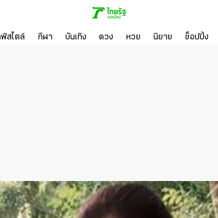
ลฟ์สไตล์
กีฬา
บันเทิง
ดวง
หวย
นิยาย
ช็อปปิ้ง