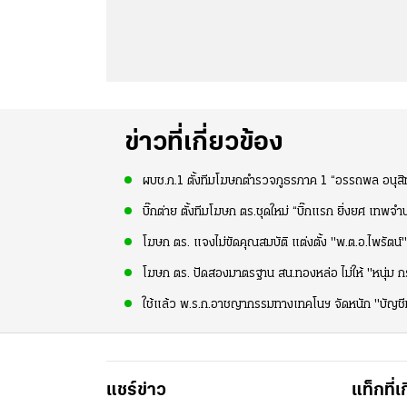
ข่าวที่เกี่ยวข้อง
ผบช.ภ.1 ตั้งทีมโฆษกตำรวจภูธรภาค 1 “อรรถพล อนุสิทธิ
บิ๊กต่าย ตั้งทีมโฆษก ตร.ชุดใหม่ “บิ๊กแรก ยิ่งยศ เทพจ
โฆษก ตร. แจงไม่ขัดคุณสมบัติ แต่งตั้ง "พ.ต.อ.ไพรัตน์" 
โฆษก ตร. ปัดสองมาตรฐาน สน.ทองหล่อ ไม่ให้ "หนุ่ม กร
ใช้แล้ว พ.ร.ก.อาชญากรรมทางเทคโนฯ จัดหนัก "บัญชีม้า
แชร์ข่าว
แท็กที่เ