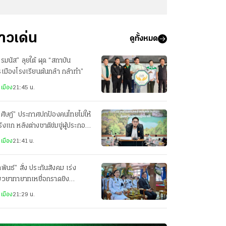
่าวเด่น
ดูทั้งหมด
รมนัส” ลุยใต้ ผุด “สถาบัน
เมืองโรงเรียนต้นกล้า กล้าทำ”
เมือง
21:45 น.
ศิษฎ์” ประกาศปกป้องคนไทยไม่ให้
รังแก หลังต่างชาติข่มขู่ผู้ประกอบ
รเกาะสมุย
เมือง
21:41 น.
ลพันธ์” สั่ง ประกันสังคม เร่ง
ยวยาทายาทเหยื่อกราดยิง
เทพศิรินทร์
เมือง
21:29 น.