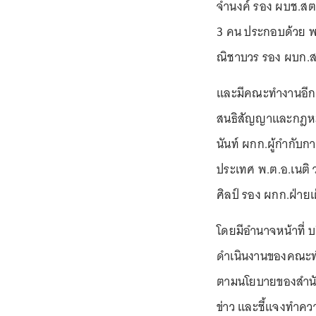
จำนงค์ รอง ผบช.สต
3 คน ประกอบด้วย พล
ณิชาบวร รอง ผบก.สท
และมีคณะทำงานอีก 
สนธิสัญญาและกฎหมา
นันท์ ผกก.ผู้กำกับ
ประเทศ พ.ต.อ.เนติ
ศิลป์ รอง ผกก.ฝ่าย
โดยมีอำนาจหน้าที่ บ
ดำเนินงานของคณะทำง
ตามนโยบายของสำนัก
ข่าว และชี้แจงทำคว