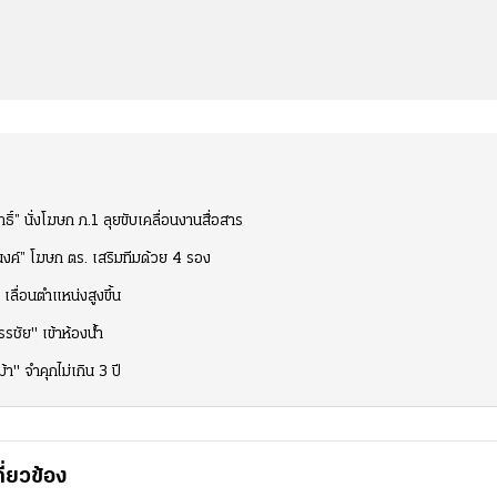
์” นั่งโฆษก ภ.1 ลุยขับเคลื่อนงานสื่อสาร
ำนงค์” โฆษก ตร. เสริมทีมด้วย 4 รอง
เลื่อนตำแหน่งสูงขึ้น
รชัย" เข้าห้องน้ำ
" จำคุกไม่เกิน 3 ปี
กี่ยวข้อง