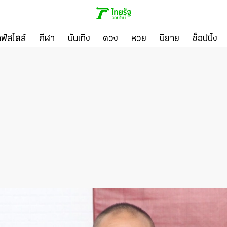
ลฟ์สไตล์
กีฬา
บันเทิง
ดวง
หวย
นิยาย
ช็อปปิ้ง