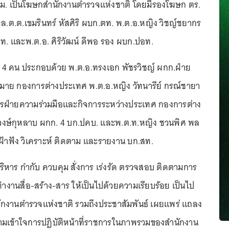
ม. เป็นโฆษกสำนักงานตำรวจแห่งชาติ โดยมีรองโฆษก ตร.
.ต.ต.เขมรินทร์ หัสศิริ ผบก.ตท. พ.ต.อ.หญิง วิชญ์ชยากร
. และพ.ต.อ. ศิริวัฒน์ ดีพอ รอง ผบก.ปอท.
4 คน ประกอบด้วย พ.ต.อ.ทรงเอก พัชรวิชญ์ ผกก.ฝ่าย
ย กองการต่างประเทศ พ.ต.อ.หญิง วัทนารีย์ กรณ์ชายา
การฝ่ายความร่วมมือและกิจการระหว่างประเทศ กองการต่าง
 วงษ์กุหลาบ ผกก. 4 บก.ปคบ. และพ.ต.ท.หญิง ชวนพิศ พล
เฝ้าฟัง วิเคราะห์ ติดตาม และรายงาน บก.สท.
ริหาร กำกับ ควบคุม สั่งการ เร่งรัด ตรวจสอบ ติดตามการ
านสื่อ-สร้าง-สาร ให้เป็นไปด้วยความเรียบร้อย เป็นไป
งานตำรวจแห่งชาติ รวมถึงประชาสัมพันธ์ เผยแพร่ แถลง
ามเข้าใจการปฏิบัติหน้าที่ราชการในภาพรวมของสำนักงาน