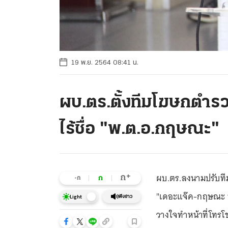
19 พ.ย. 2564 08:41 น.
ผบ.ตร.ตั้งทีมโฆษกตำรวจ
ไร้ชื่อ "พ.ต.อ.กฤษณะ"
ผบ.ตร.ลงนามปรับทีมโ
+
ก
ก
-ก
"เดอะแจ๊ค-กฤษณะ พ
ฟังข่าว
Light
วางใจทำหน้าที่โทร