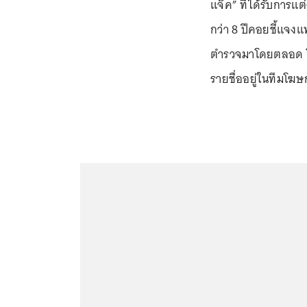
แจ๊ค” ที่ได้รับการแ
กว่า 8 ปีคอยชี้แจงแท
ตำรวจมาโดยตลอด โ
รายชื่ออยู่ในทีมโฆษก