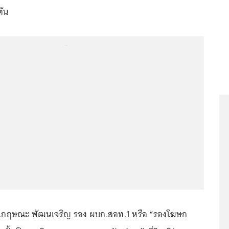
ต้น
...
อ.กฤษณะ พัฒนเจริญ รอง ผบก.สอท.1 หรือ “รองโฆษก