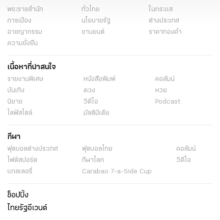
พระราชสำนัก
ทั่วไทย
ในกระแส
การเมือง
นโยบายรัฐ
ต่างประเทศ
อาชญากรรม
ยานยนต์
ราคาทองคำ
ความยั่งยืน
เนื้อหาที่น่าสนใจ
รายงานพิเศษ
หนังสือพิมพ์
คอลัมน์
บันเทิง
ดวง
หวย
นิยาย
วิดีโอ
Podcast
ไลฟ์สไตล์
มัลติมีเดีย
กีฬา
ฟุตบอลต่่างประเทศ
ฟุตบอลไทย
คอลัมน์
ไฟต์สปอร์ต
กีฬาโลก
วิดีโอ
แกลเลอรี่
Carabao 7-a-Side Cup
ช็อปปิ้ง
ไทยรัฐอีเวนต์