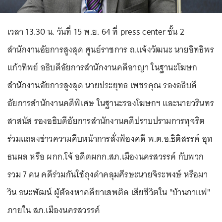
เวลา 13.30 น. วันที่ 15 พ.ย. 64 ที่ press center ชั้น 2
สำนักงานอัยการสูงสุด ศูนย์ราชการ ถ.แจ้งวัฒนะ นายอิทธิพร
แก้วทิพย์ อธิบดีอัยการสำนักงานคดีอาญา ในฐานะโฆษก
สำนักงานอัยการสูงสุด นายประยุทธ เพชรคุณ รองอธิบดี
อัยการสำนักงานคดีพิเศษ ในฐานะรองโฆษกฯ และนายวรินทร
สาสนัส รองอธิบดีอัยการสำนักงานคดีปราบปรามการทุจริต
ร่วมแถลงข่าวความคืบหน้าการสั่งฟ้องคดี พ.ต.อ.ธิติสรรค์ อุท
ธนผล หรือ ผกก.โจ้ อดีตผกก.สภ.เมืองนครสวรรค์ กับพวก
รวม 7 คน คดีร่วมกันใช้ถุงดำคลุมศีรษะนายจิระพงษ์ หรือมา
วิน ธนะพัฒน์ ผู้ต้องหาคดียาเสพติด เสียชีวิตใน "บ้านกาแฟ"
ภายใน สภ.เมืองนครสวรรค์