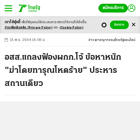
สมัครบริการ
เราใช้คุ้กกี้
เพื่อให้ทุกคนได้ประสบ
การณ์การใช้งานที่ดียิ่งขึ้น
+
ก
ก
-ก
รับทราบ
อ่านเพิ่มเติมคลิก
(Privacy Policy)
และ
(Cookie Policy)
15 พ.ย. 2564 16:06 น.
ข่าว
อาชญากรรม
ไทยรัฐออนไลน์
อสส.แถลงฟ้องผกก.โจ้ ข้อหาหนัก
"ฆ่าโดยทารุณโหดร้าย" ประหาร
สถานเดียว
...