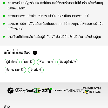
ตร.แจงวุ่น คดีผู้กำกับโจ้ เข้าไปสอบคดีทำร้ายร่างกายไม่ได้ เรือนจำแจ้งเหตุ
ขัดข้องปริศนา
สภาทนายความ สั่งห้าม "ษิทรา เบี้ยบังเกิด" เป็นทนายความ 3 ปี
รองเลขา ปปง. โต้อัจฉริยะ ปัดขโมยรถ ผกก.โจ้ แจงถูกขอให้ช่วยขายนำเงิน
ไปใช้ทางคดี
ราชทัณฑ์โต้แชตลับ "อดีตผู้กำกับโจ้" ยันไม่มีวีไอพี ไม่มีอำนาจสั่งย้ายผู้คุม
แท็กที่เกี่ยวข้อง
ผู้กำกับโจ้
ผกก.โจ้
ฟ้องผกก.โจ้
ฟ้องผู้กำกับโจ้
อัยการ ผกก.โจ้
ข่าวทั่วไป
ข่าว