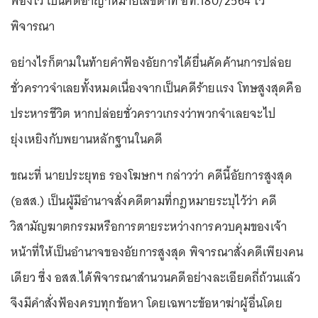
ฟ้องไว้ เป็นคดีอาญาหมายเลขดำที่ อท.180/2564 ไว้
พิจารณา
อย่างไรก็ตามในท้ายคำฟ้องอัยการได้ยื่นคัดค้านการปล่อย
ชั่วคราวจำเลยทั้งหมดเนื่องจากเป็นคดีร้ายแรง โทษสูงสุดคือ
ประหารชีวิต หากปล่อยชั่วคราวเกรงว่าพวกจำเลยจะไป
ยุ่งเหยิงกับพยานหลักฐานในคดี
ขณะที่ นายประยุทธ รองโฆษกฯ กล่าวว่า คดีนี้อัยการสูงสุด
(อสส.) เป็นผู้มีอำนาจสั่งคดีตามที่กฎหมายระบุไว้ว่า คดี
วิสามัญฆาตกรรมหรือการตายระหว่างการควบคุมของเจ้า
หน้าที่ให้เป็นอำนาจของอัยการสูงสุด พิจารณาสั่งคดีเพียงคน
เดียว ซึ่ง อสส.ได้พิจารณาสำนวนคดีอย่างละเอียดถี่ถ้วนแล้ว
จึงมีคำสั่งฟ้องครบทุกข้อหา โดยเฉพาะข้อหาฆ่าผู้อื่นโดย