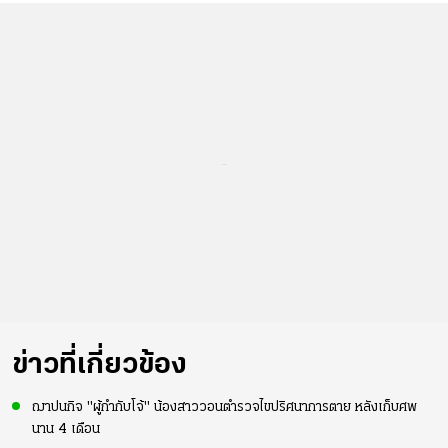
...
ข่าวที่เกี่ยวข้อง
ฌาปนกิจ "ผู้กำกับโจ้" น้องสาววอนตำรวจไขปริศนาการตาย หลังเก็บศพ
นาน 4 เดือน