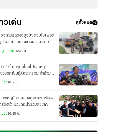
่าวเด่น
ดูทั้งหมด
รวจทางหลวงอยุธยา รวบโชเฟอร์
ู้ รับจ๊อบขนแรงงานต่างด้าว อ้าง
ได้ไม่พอใช้
ชญากรรม
16:41 น.
ุทิน” ชี้ ปืนถูกขโมยไปก่อเหตุ
าของตกเป็นผู้ต้องหาร่วม ย้ำห้าม
ปืนออกนอกเคหสถาน
เมือง
16:25 น.
รเพชญ” ลุยคลองอู่ตะเภา เร่งขุด
ร่องน้ำ ป้องกันน้ำท่วมสงขลา
เมือง
16:15 น.