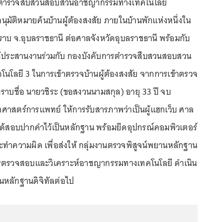
ารตำรวจสืบสวนสอบสวนอาชญากรรมทางเทคโนโลยี
นุมัติหมายค้นบ้านผู้ต้องสงสัย ภายในบ้านพักแห่งหนึ่งใน
ราบ จ.อุบลราชธานี ต่อศาลจังหวัดอุบลราชธานี พร้อมกับ
้ได้ประสานงานร่วมกับ กองบังคับการตำรวจสืบสวนสอบสวน
โลยี 3 ในการเข้าตรวจบ้านผู้ต้องสงสัย จากการเข้าตรวจ
 ทราบชื่อ นายวชิระ (ขอสงวนนามสกุล) อายุ 33 ปี จบ
ศาสตร์การแพทย์ ให้การรับสารภาพว่าเป็นผู้แฮกเว็บ ศาล
งได้สอบปากคำไว้เป็นหลักฐาน พร้อมยึดอุปกรณ์คอมพิวเตอร์
กระทำความผิด เพื่อส่งให้ กลุ่มงานตรวจพิสูจน์พยานหลักฐาน
การตรวจสอบและวิเคราะห์อาชญากรรมทางเทคโนโลยี ดำเนิน
นหลักฐานดิจิทัลต่อไป
...