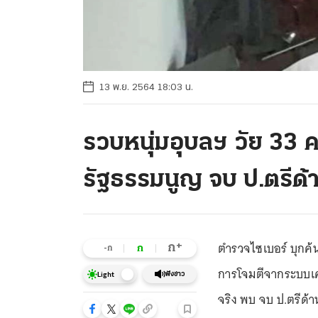
13 พ.ย. 2564 18:03 น.
รวบหนุ่มอุบลฯ วัย 33 
รัฐธรรมนูญ จบ ป.ตรีด้
ตำรวจไซเบอร์ บุกค้
+
ก
ก
-ก
การโจมตีจากระบบเค
ฟังข่าว
Light
จริง พบ จบ ป.ตรีด้