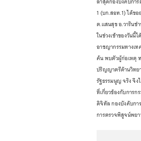
ล่าสุดกองบังคับก
1 (บก.สอท.1) ได้ขออ
ต.แสนสุข อ.วารินชำ
ในช่วงเช้าของวันนี
อาชญากรรมทางเทคโน
ค้น พบตัวผู้ก่อเหตุ
ปริญญาตรีด้านวิทยา
รัฐธรรมนูญ จริง จึ
ที่เกี่ยวข้องกับการ
ดิจิทัล กองบังคับ
การตรวจพิสูจน์พยา