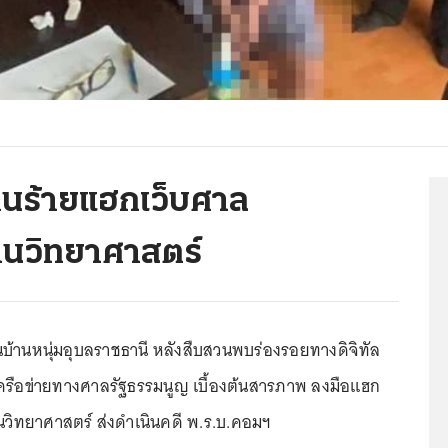
คนร้ายแฮกเว็บศาล
านวิทยาศาสตร์
นบ้านหนุ่มอุบลราชธานี หลังสืบสวนพบร่องรอยทางดิจิทัล
รือข่ายทางศาลรัฐธรรมนูญ เบื้องต้นสารภาพ ลงมือแฮก
านวิทยาศาสตร์ ส่งดำเนินคดี พ.ร.บ.คอมฯ