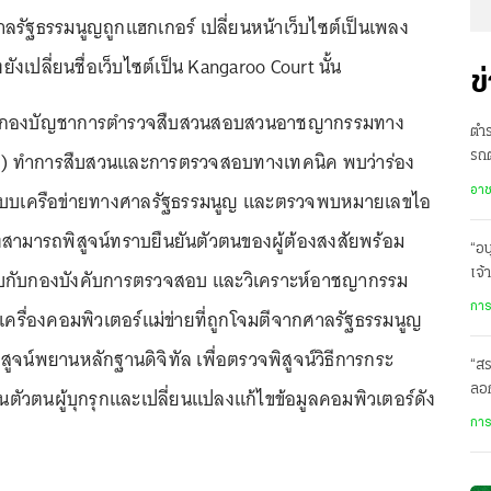
าลรัฐธรรมนูญถูกแฮกเกอร์ เปลี่ยนหน้าเว็บไซต์เป็นเพลง
ยังเปลี่ยนชื่อเว็บไซต์เป็น Kangaroo Court นั้น
ข
ย. 64 กองบัญชาการตำรวจสืบสวนสอบสวนอาชญากรรมทาง
ตำ
.) ทำการสืบสวนและการตรวจสอบทางเทคนิค พบว่าร่อง
รถต
ราย
อา
บบเครือข่ายทางศาลรัฐธรรมนูญ และตรวจพบหมายเลขไอ
ึ่งสามารถพิสูจน์ทราบยืนยันตัวตนของผู้ต้องสงสัยพร้อม
“อน
ะกอบกับกองบังคับการตรวจสอบ และวิเคราะห์อาชญากรรม
เจ้
พก
การ
เครื่องคอมพิวเตอร์แม่ข่ายที่ถูกโจมตีจากศาลรัฐธรรมนูญ
สูจน์พยานหลักฐานดิจิทัล เพื่อตรวจพิสูจน์วิธีการกระ
“สร
ลอก
ตัวตนผู้บุกรุกและเปลี่ยนแปลงแก้ไขข้อมูลคอมพิวเตอร์ดัง
การ