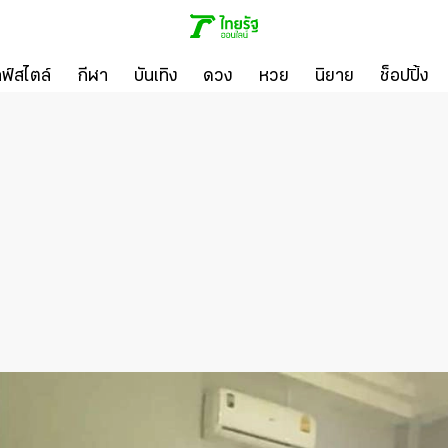
ลฟ์สไตล์
กีฬา
บันเทิง
ดวง
หวย
นิยาย
ช็อปปิ้ง