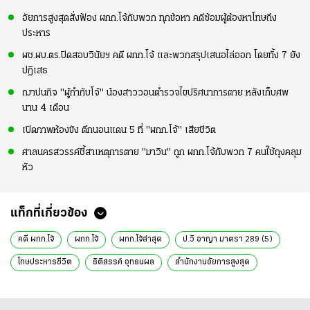
อัยการสูงสุดสั่งฟ้อง ผกก.โจ้กับพวก ทุกข้อหา คดีซ้อมผู้ต้องหาโทษถึง
ประหาร
ผช.ผบ.ตร.ปิดสอบวินัยฯ คดี ผกก.โจ้ และพวกสรุปเสนอไล่ออก โดยทั้ง 7 ยัง
ปฏิเสธ
ฌาปนกิจ "ผู้กำกับโจ้" น้องสาววอนตำรวจไขปริศนาการตาย หลังเก็บศพ
นาน 4 เดือน
เปิดภาพห้องขัง ตึกนอนแดน 5 ที่ "ผกก.โจ้" เสียชีวิต
ศาลนครสวรรค์ชี้สาเหตุการตาย "มาวิน" ถูก ผกก.โจ้กับพวก 7 คนใช้ถุงคลุม
หัว
แท็กที่เกี่ยวข้อง
คดี ผกก.โจ้
ผกก.โจ้
ผกก.โจ้ล่าสุด
ป.วิ อาญา มาตรา 289 (5)
โทษประหารชีวิต
ธิติสรรค์ อุทธนผล
สำนักงานอัยการสูงสุด
ประยุทธ เพชรคุณ
อัยการสั่งฟ้อง
ข่าวทั่วไป