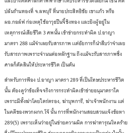
และบางคดีศาลก็คำพิพากษาให้ประหารชีวิตเลยก็มี เช่น คดี
ปล้นร้านทองที่ จ.ลพบุรี ที่นายประสิทธิชัย เขาแก้ว หรือ
ผอ.กอล์ฟ ก่อเหตุใช้อาวุธปืนจี้ชิงทอง และยิงผู้อยู่ใน
เหตุการณ์เสียชีวิต 3 ศพนั้น เข้าข่ายกระทำผิด ป.อาญา
มาตรา 288 แม้จำเลยรับสารภาพ เเต่อัยการก็นำสืบว่าจำเลย
รับสารภาพเพราะจำนนต่อหลักฐาน ถึงแม้จะรับสารภาพซึ่ง
ศาลก็ตัดสินให้ประหารชีวิต เป็นต้น
สำหรับการฟ้อง ป.อาญา มาตรา 289 ที่เป็นโทษประหารชีวิต
นั้น ต้องดูว่าข้อเท็จจริงการกระทำผิดเข้าข่ายอนุมาตราใด
เพราะมีทั้งฆ่าโดยไตร่ตรอง, ฆ่าบุพการี, ฆ่าเจ้าพนักงาน แต่
ในคดีของพวกผกก.โจ้ นั้น การที่พนักงานสอบสวนแจ้งข้อหา
289(5) เพราะเห็นว่าอยู่ในข่ายความผิด การฆ่าทารุณโหดร้าย