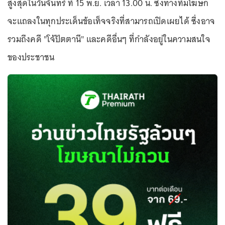
สูงสุดในวันจันทร์ ที่ 15 พ.ย. เวลา 13.00 น. ซึ่งทางทีมโฆษก
จะแถลงในทุกประเด็นข้อเท็จจริงที่สามารถเปิดเผยได้ ซึ่งอาจ
รวมถึงคดี "โจ้ปัตตานี" และคดีอื่นๆ ที่กำลังอยู่ในความสนใจ
ของประชาชน