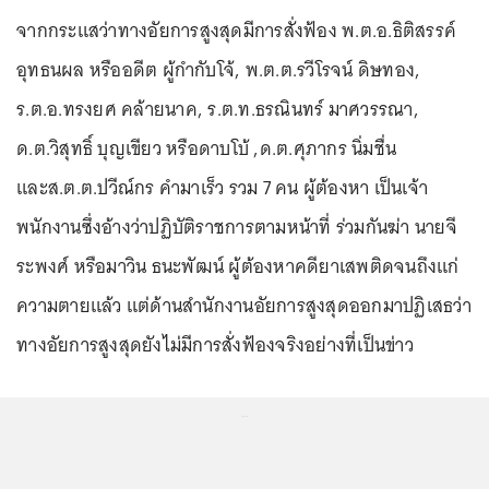
จากกระแสว่าทางอัยการสูงสุดมีการสั่งฟ้อง พ.ต.อ.ธิติสรรค์
อุทธนผล หรืออดีต ผู้กำกับโจ้, พ.ต.ต.รวีโรจน์ ดิษทอง,
ร.ต.อ.ทรงยศ คล้ายนาค, ร.ต.ท.ธรณินทร์ มาศวรรณา,
ด.ต.วิสุทธิ์ บุญเขียว หรือดาบโบ้ ,ด.ต.ศุภากร นิ่มชื่น
และส.ต.ต.ปวีณ์กร คำมาเร็ว รวม 7 คน ผู้ต้องหา เป็นเจ้า
พนักงานซึ่งอ้างว่าปฏิบัติราชการตามหน้าที่ ร่วมกันฆ่า นายจี
ระพงศ์ หรือมาวิน ธนะพัฒน์ ผู้ต้องหาคดียาเสพติดจนถึงแก่
ความตายแล้ว แต่ด้านสำนักงานอัยการสูงสุดออกมาปฏิเสธว่า
ทางอัยการสูงสุดยังไม่มีการสั่งฟ้องจริงอย่างที่เป็นข่าว
...