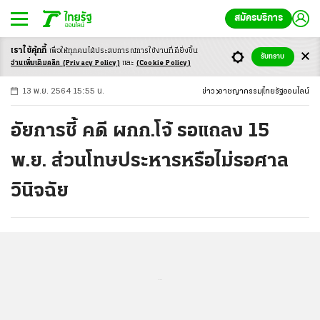
สมัครบริการ
เราใช้คุ้กกี้
เพื่อให้ทุกคนได้ประสบ
การณ์การใช้งานที่ดียิ่งขึ้น
+
ก
ก
-ก
รับทราบ
อ่านเพิ่มเติมคลิก
(Privacy Policy)
และ
(Cookie Policy)
13 พ.ย. 2564 15:55 น.
ข่าว
อาชญากรรม
ไทยรัฐออนไลน์
อัยการชี้ คดี ผกก.โจ้ รอแถลง 15
พ.ย. ส่วนโทษประหารหรือไม่รอศาล
วินิจฉัย
...