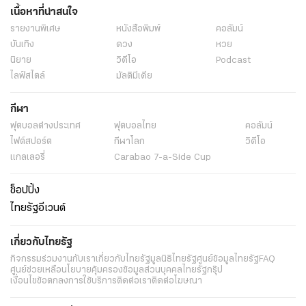
เนื้อหาที่น่าสนใจ
รายงานพิเศษ
หนังสือพิมพ์
คอลัมน์
บันเทิง
ดวง
หวย
นิยาย
วิดีโอ
Podcast
ไลฟ์สไตล์
มัลติมีเดีย
กีฬา
ฟุตบอลต่่างประเทศ
ฟุตบอลไทย
คอลัมน์
ไฟต์สปอร์ต
กีฬาโลก
วิดีโอ
แกลเลอรี่
Carabao 7-a-Side Cup
ช็อปปิ้ง
ไทยรัฐอีเวนต์
เกี่ยวกับไทยรัฐ
กิจกรรม
ร่วมงานกับเรา
เกี่ยวกับไทยรัฐ
มูลนิธิไทยรัฐ
ศูนย์ข้อมูลไทยรัฐ
FAQ
ศูนย์ช่วยเหลือ
นโยบายคุ้มครองข้อมูลส่วนบุคคลไทยรัฐกรุ๊ป
เงื่อนไขข้อตกลงการใช้บริการ
ติดต่อเรา
ติดต่อโฆษณา