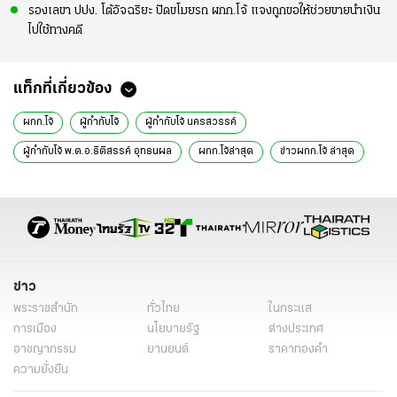
รองเลขา ปปง. โต้อัจฉริยะ ปัดขโมยรถ ผกก.โจ้ แจงถูกขอให้ช่วยขายนำเงิน
ไปใช้ทางคดี
แท็กที่เกี่ยวข้อง
ผกก.โจ้
ผู้กำกับโจ้
ผู้กำกับโจ้ นครสวรรค์
ผู้กำกับโจ้ พ.ต.อ.ธิติสรรค์ อุทธนผล
ผกก.โจ้ล่าสุด
ข่าวผกก.โจ้ ล่าสุด
มาวิน
ถุงดำ
คดีผกก.โจ้
ข่าวทั่วไป
ข่าว
พระราชสำนัก
ทั่วไทย
ในกระแส
การเมือง
นโยบายรัฐ
ต่างประเทศ
อาชญากรรม
ยานยนต์
ราคาทองคำ
ความยั่งยืน