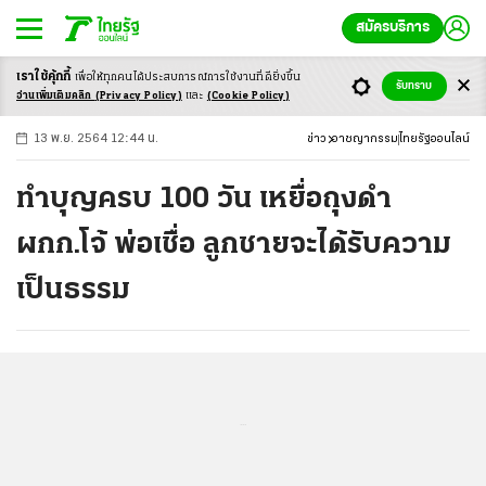
สมัครบริการ
เราใช้คุ้กกี้
เพื่อให้ทุกคนได้ประสบ
การณ์การใช้งานที่ดียิ่งขึ้น
+
ก
ก
-ก
รับทราบ
อ่านเพิ่มเติมคลิก
(Privacy Policy)
และ
(Cookie Policy)
13 พ.ย. 2564 12:44 น.
ข่าว
อาชญากรรม
ไทยรัฐออนไลน์
ทำบุญครบ 100 วัน เหยื่อถุงดำ
ผกก.โจ้ พ่อเชื่อ ลูกชายจะได้รับความ
เป็นธรรม
...