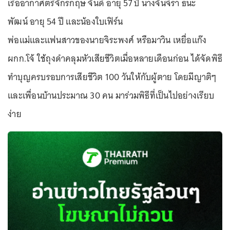
เรืออากาศตรีจักรกฤษ จั่นดี อายุ 57 ปี นางจันจิรา ธนะ
พัฒน์ อายุ 54 ปี และน้องใบเฟิร์น
พ่อแม่และแฟนสาวของนายจิระพงศ์ หรือมาวิน เหยื่อแก๊ง
ผกก.โจ้ ใช้ถุงดำคลุมหัวเสียชีวิตเมื่อหลายเดือนก่อน ได้จัดพิธี
ทำบุญครบรอบการเสียชีวิต 100 วันให้กับผู้ตาย โดยมีญาติๆ
และเพื่อนบ้านประมาณ 30 คน มาร่วมพิธีที่เป็นไปอย่างเรียบ
ง่าย