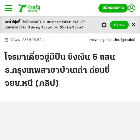
สมัครบริการ
เราใช้คุ้กกี้
เพื่อให้ทุกคนได้ประสบ
การณ์การใช้งานที่ดียิ่งขึ้น
+
ก
ก
-ก
รับทราบ
อ่านเพิ่มเติมคลิก
(Privacy Policy)
และ
(Cookie Policy)
12 พ.ย. 2564 18:52 น.
ข่าว
อาชญากรรม
ไทยรัฐออนไลน์
โจรมาเดี่ยวขู่มีปืน ชิงเงิน 6 แสน
ธ.กรุงเทพสาขาบ้านเก่า ก่อนขี่
จยย.หนี (คลิป)
...