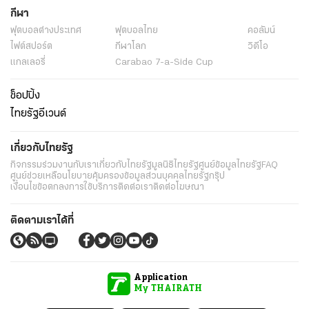
กีฬา
ฟุตบอลต่่างประเทศ
ฟุตบอลไทย
คอลัมน์
ไฟต์สปอร์ต
กีฬาโลก
วิดีโอ
แกลเลอรี่
Carabao 7-a-Side Cup
ช็อปปิ้ง
ไทยรัฐอีเวนต์
เกี่ยวกับไทยรัฐ
กิจกรรม
ร่วมงานกับเรา
เกี่ยวกับไทยรัฐ
มูลนิธิไทยรัฐ
ศูนย์ข้อมูลไทยรัฐ
FAQ
ศูนย์ช่วยเหลือ
นโยบายคุ้มครองข้อมูลส่วนบุคคลไทยรัฐกรุ๊ป
เงื่อนไขข้อตกลงการใช้บริการ
ติดต่อเรา
ติดต่อโฆษณา
ติดตามเราได้ที่
Application
My THAIRATH