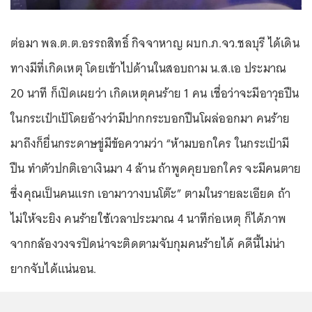
ต่อมา พล.ต.ต.อรรถสิทธิ์ กิจจาหาญ ผบก.ภ.จว.ชลบุรี ได้เดิน
ทางมีที่เกิดเหตุ โดยเข้าไปด้านในสอบถาม น.ส.เอ ประมาณ
20 นาที ก็เปิดเผยว่า เกิดเหตุคนร้าย 1 คน เชื่อว่าจะมีอาวุธปืน
ในกระเป๋าเป้โดยอ้างว่ามีปากกระบอกปืนโผล่ออกมา คนร้าย
มาถึงก็ยื่นกระดาษขู่มีข้อความว่า “ห้ามบอกใคร ในกระเป๋ามี
ปืน ทำตัวปกติเอาเงินมา 4 ล้าน ถ้าพูดคุยบอกใคร จะมีคนตาย
ซึ่งคุณเป็นคนแรก เอามาวางบนโต๊ะ” ตามในรายละเอียด ถ้า
ไม่ให้จะยิง คนร้ายใช้เวลาประมาณ 4 นาทีก่อเหตุ ก็ได้ภาพ
จากกล้องวงจรปิดน่าจะติดตามจับกุมคนร้ายได้ คดีนี้ไม่น่า
ยากจับได้แน่นอน.