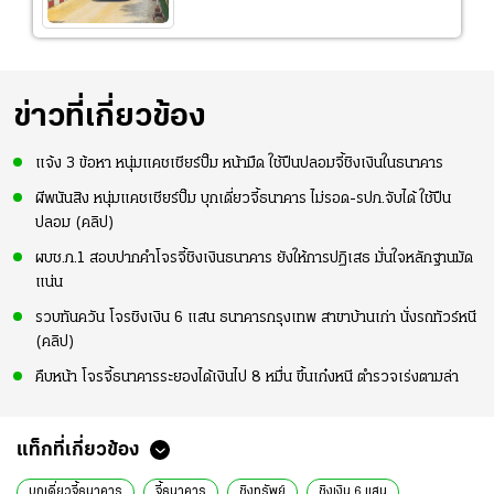
ข่าวที่เกี่ยวข้อง
แจ้ง 3 ข้อหา หนุ่มแคชเชียร์ปั๊ม หน้ามืด ใช้ปืนปลอมจี้ชิงเงินในธนาคาร
ผีพนันสิง หนุ่มแคชเชียร์ปั๊ม บุกเดี่ยวจี้ธนาคาร ไม่รอด-รปภ.จับได้ ใช้ปืน
ปลอม (คลิป)
ผบช.ภ.1 สอบปากคำโจรจี้ชิงเงินธนาคาร ยังให้การปฏิเสธ มั่นใจหลักฐานมัด
แน่น
รวบทันควัน โจรชิงเงิน 6 แสน ธนาคารกรุงเทพ สาขาบ้านเก่า นั่งรถทัวร์หนี
(คลิป)
คืบหน้า โจรจี้ธนาคารระยองได้เงินไป 8 หมื่น ขึ้นเก๋งหนี ตำรวจเร่งตามล่า
แท็กที่เกี่ยวข้อง
บุกเดี่ยวจี้ธนาคาร
จี้ธนาคาร
ชิงทรัพย์
ชิงเงิน 6 แสน