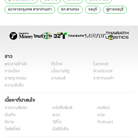
ธนาคารกรุงเทพ สาขาบ้านเก่า
สภ.พานทอง
ชลบุรี
ผู้การชลบุรี
ข่าวทั่วไป
ข่าว
พระราชสำนัก
ทั่วไทย
ในกระแส
การเมือง
นโยบายรัฐ
ต่างประเทศ
อาชญากรรม
ยานยนต์
ราคาทองคำ
ความยั่งยืน
เนื้อหาที่น่าสนใจ
รายงานพิเศษ
หนังสือพิมพ์
คอลัมน์
บันเทิง
ดวง
หวย
นิยาย
วิดีโอ
Podcast
ไลฟ์สไตล์
มัลติมีเดีย