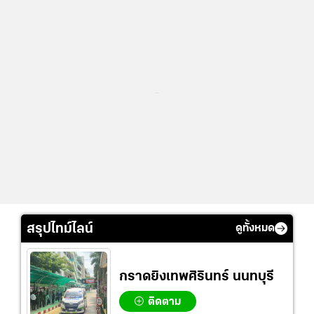
...
สรุปไทม์ไลน์
ดูทั้งหมด
กราดยิงเทพศิรินทร์ นนทบุรี
ติดตาม