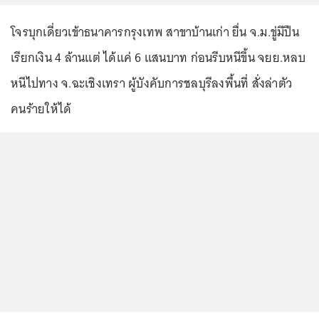
โจรบุกเดี่ยวเข้าธนาคารกรุงเทพ สาขาบ้านเก่า ยื่น จ.ม.ขู่มีปืน
เรียกเงิน 4 ล้านแต่ ได้แค่ 6 แสนบาท ก่อนรีบหนีขึ้น จยย.หลบ
หนีไปทาง จ.ฉะเชิงเทรา ผู้บังคับการชลบุรีลงพื้นที่ สั่งล่าตัว
คนร้ายให้ได้