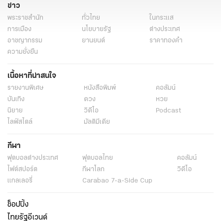
ข่าว
พระราชสำนัก
ทั่วไทย
ในกระแส
การเมือง
นโยบายรัฐ
ต่างประเทศ
อาชญากรรม
ยานยนต์
ราคาทองคำ
ความยั่งยืน
เนื้อหาที่น่าสนใจ
รายงานพิเศษ
หนังสือพิมพ์
คอลัมน์
บันเทิง
ดวง
หวย
นิยาย
วิดีโอ
Podcast
ไลฟ์สไตล์
มัลติมีเดีย
กีฬา
ฟุตบอลต่่างประเทศ
ฟุตบอลไทย
คอลัมน์
ไฟต์สปอร์ต
กีฬาโลก
วิดีโอ
แกลเลอรี่
Carabao 7-a-Side Cup
ช็อปปิ้ง
ไทยรัฐอีเวนต์