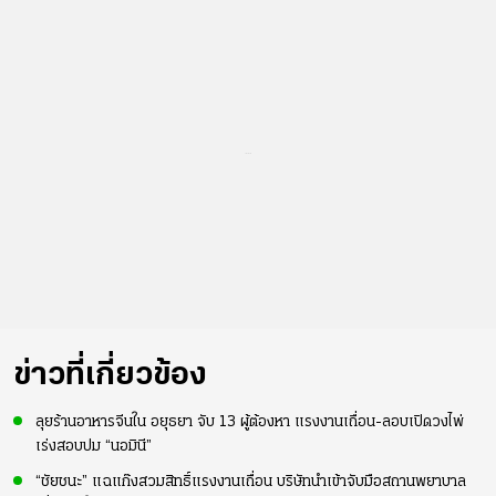
...
ข่าวที่เกี่ยวข้อง
ลุยร้านอาหารจีนใน อยุธยา จับ 13 ผู้ต้องหา แรงงานเถื่อน-ลอบเปิดวงไพ่
เร่งสอบปม “นอมินี”
“ชัยชนะ” แฉแก๊งสวมสิทธิ์แรงงานเถื่อน บริษัทนำเข้าจับมือสถานพยาบาล