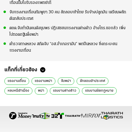
เถื่อนปั๊มใบรับรองแพทย์เก๊
จับแรงงานเถื่อนกัมพูชา 30 คน ลักลอบเข้าไทย รับจ้างปลูกมัน เตรียมผลัก
ดันกลับประเทศ
ตชด.จับกำนันคนดังชุมพร ปฏิเสธขนแรงงานต่างด้าว อ้างโทร.ขอแล้ว เพิ่ง
ไปทอดกฐินฝั่งพม่า
ตำรวจทางหลวง สกัดจับ “อส.อำเภอรามัน” พกปืนหลวง ซิ่งกระบะขน
แรงงานเถื่อน
แท็กที่เกี่ยวข้อง
แรงงานเถื่อน
แรงงานพม่า
จับพม่า
ลักลอบเข้าประเทศ
หลบหนีเข้าเมือง
พม่า
แรงงานต่างด้าว
แรงงานผิดกฎหมาย
พม่าหนีเข้าเมือง
ข่าวทั่วไป