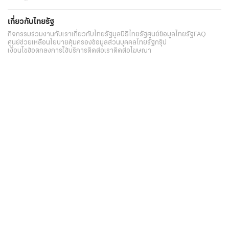
เกี่ยวกับไทยรัฐ
กิจกรรม
ร่วมงานกับเรา
เกี่ยวกับไทยรัฐ
มูลนิธิไทยรัฐ
ศูนย์ข้อมูลไทยรัฐ
FAQ
ศูนย์ช่วยเหลือ
นโยบายคุ้มครองข้อมูลส่วนบุคคลไทยรัฐกรุ๊ป
เงื่อนไขข้อตกลงการใช้บริการ
ติดต่อเรา
ติดต่อโฆษณา
ติดตามเราได้ที่
Application
My THAIRATH