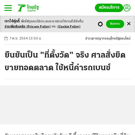
สมัครบริการ
เราใช้คุ้กกี้
เพื่อให้ทุกคนได้ประสบ
การณ์การใช้งานที่ดียิ่งขึ้น
+
ก
ก
-ก
รับทราบ
อ่านเพิ่มเติมคลิก
(Privacy Policy)
และ
(Cookie Policy)
7 พ.ย. 2564 13:59 น.
ข่าว
อาชญากรรม
ไทยรัฐออนไลน์
ยืนยันเป็น "ที่ตั้งวัด" จริง ศาลสั่งยึด
ขายทอดตลาด ใช้หนี้ค่ารถเบนซ์
...