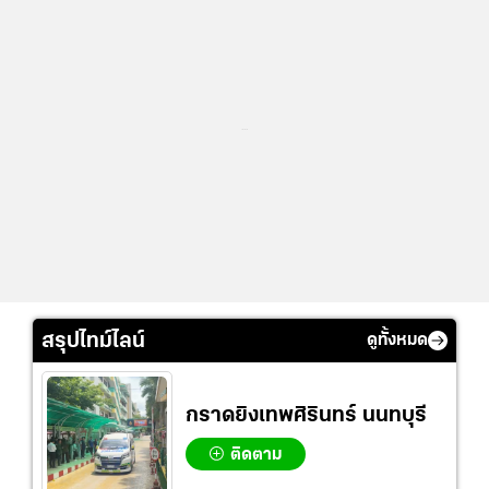
...
สรุปไทม์ไลน์
ดูทั้งหมด
กราดยิงเทพศิรินทร์ นนทบุรี
ติดตาม