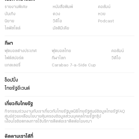
รายงานพิเศษ
หนังสือพิมพ์
คอลัมน์
บันเทิง
ดวง
หวย
นิยาย
วิดีโอ
Podcast
ไลฟ์สไตล์
มัลติมีเดีย
กีฬา
ฟุตบอลต่่างประเทศ
ฟุตบอลไทย
คอลัมน์
ไฟต์สปอร์ต
กีฬาโลก
วิดีโอ
แกลเลอรี่
Carabao 7-a-Side Cup
ช็อปปิ้ง
ไทยรัฐอีเวนต์
เกี่ยวกับไทยรัฐ
กิจกรรม
ร่วมงานกับเรา
เกี่ยวกับไทยรัฐ
มูลนิธิไทยรัฐ
ศูนย์ข้อมูลไทยรัฐ
FAQ
ศูนย์ช่วยเหลือ
นโยบายคุ้มครองข้อมูลส่วนบุคคลไทยรัฐกรุ๊ป
เงื่อนไขข้อตกลงการใช้บริการ
ติดต่อเรา
ติดต่อโฆษณา
ติดตามเราได้ที่