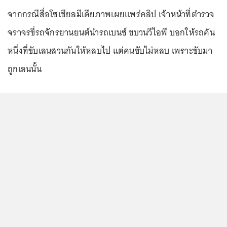
จากกรณีสื่อโซเชียลมีเดียภาพเผยแพร่คลิป เจ้าหน้าที่ตำรวจ
จราจรขี่รถจักรยานยนต์นำรถเบนซ์ ขบวนวีไอพี บอกให้รถคัน
หนึ่งที่ขับเลนสวนกันให้หลบไป แต่คนขับไม่หลบ เพราะขับมา
ถูกเลนนั้น
...