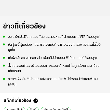
ข่าวที่เกี่ยวข้อง
บช.น.ยังไม่ได้รับผลสอบ "สว.จร.ทองหล่อ" นำขบวนรถ VIP "หมอบุญ"
ยันศุกร์นี้ รู้ผลสอบ "สว.จร.ทองหล่อ" นำรถหมอบุญ รอง ผบ.ตร.ลั่นไม่มี
ซูเอี๋ย
เด้งฟ้าผ่า สว.จร.ทองหล่อ เซ่นคลิปนำขบวน VIP รถเบนซ์ "หมอบุญ"
ตั้ง กก.สอบตำรวจนำขบวนรถ "หมอบุญ" หากทำไม่ถูกต้องตามระเบียบ
เชือดวินัย
สาวใจเด็ด ลั่น "ไม่หลบ" หลังเจอขบวนวีไอพี มีตำรวจนำวิ่งเลนพิเศษ
(คลิป)
แท็กที่เกี่ยวข้อง
ขบวนรถวีไอพี
วีไอพี
ตํารวจนําขบวนวีไอพี