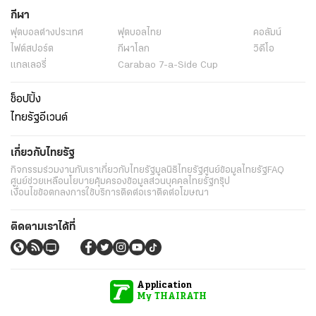
กีฬา
ฟุตบอลต่่างประเทศ
ฟุตบอลไทย
คอลัมน์
ไฟต์สปอร์ต
กีฬาโลก
วิดีโอ
แกลเลอรี่
Carabao 7-a-Side Cup
ช็อปปิ้ง
ไทยรัฐอีเวนต์
เกี่ยวกับไทยรัฐ
กิจกรรม
ร่วมงานกับเรา
เกี่ยวกับไทยรัฐ
มูลนิธิไทยรัฐ
ศูนย์ข้อมูลไทยรัฐ
FAQ
ศูนย์ช่วยเหลือ
นโยบายคุ้มครองข้อมูลส่วนบุคคลไทยรัฐกรุ๊ป
เงื่อนไขข้อตกลงการใช้บริการ
ติดต่อเรา
ติดต่อโฆษณา
ติดตามเราได้ที่
Application
My THAIRATH