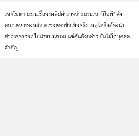
รองโฆษก บช.น.ชี้แจงคลิปตำรวจนำขบวนรถ "วีไอพี" สั่ง
ผกก.สน.ทองหล่อ ตรวจสอบข้อเท็จจริง เหตุใดจึงต้องนำ
ตำรวจจราจร ไปนำขบวนรถเบนซ์คันดังกล่าว ยันไม่ใช่บุคคล
สำคัญ