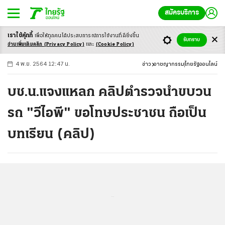
สมัครบริการ
เราใช้คุ้กกี้
เพื่อให้ทุกคนได้ประสบ
การณ์การใช้งานที่ดียิ่งขึ้น
+
ก
ก
-ก
รับทราบ
อ่านเพิ่มเติมคลิก
(Privacy Policy)
และ
(Cookie Policy)
4 พ.ย. 2564 12:47 น.
ข่าว
อาชญากรรม
ไทยรัฐออนไลน์
บช.น.แจงแหลก คลิปตำรวจนำขบวน
รถ "วีไอพี" ขอโทษประชาชน ถือเป็น
บทเรียน (คลิป)
...