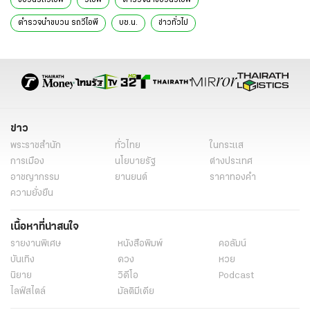
ตำรวจนำขบวน รถวีไอพี
บช.น.
ข่าวทั่วไป
ข่าว
พระราชสำนัก
ทั่วไทย
ในกระแส
การเมือง
นโยบายรัฐ
ต่างประเทศ
อาชญากรรม
ยานยนต์
ราคาทองคำ
ความยั่งยืน
เนื้อหาที่น่าสนใจ
รายงานพิเศษ
หนังสือพิมพ์
คอลัมน์
บันเทิง
ดวง
หวย
นิยาย
วิดีโอ
Podcast
ไลฟ์สไตล์
มัลติมีเดีย