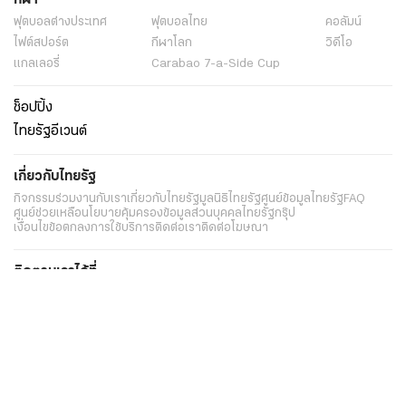
ฟุตบอลต่่างประเทศ
ฟุตบอลไทย
คอลัมน์
ไฟต์สปอร์ต
กีฬาโลก
วิดีโอ
แกลเลอรี่
Carabao 7-a-Side Cup
ช็อปปิ้ง
ไทยรัฐอีเวนต์
เกี่ยวกับไทยรัฐ
กิจกรรม
ร่วมงานกับเรา
เกี่ยวกับไทยรัฐ
มูลนิธิไทยรัฐ
ศูนย์ข้อมูลไทยรัฐ
FAQ
ศูนย์ช่วยเหลือ
นโยบายคุ้มครองข้อมูลส่วนบุคคลไทยรัฐกรุ๊ป
เงื่อนไขข้อตกลงการใช้บริการ
ติดต่อเรา
ติดต่อโฆษณา
ติดตามเราได้ที่
Application
My THAIRATH