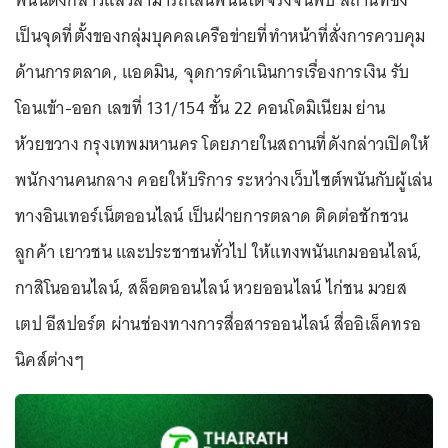
พนันดังกล่าวแล้วสามารถเล่นพนันได้จริงจนพบ สถานที่ซึ่ง
เป็นจุดที่ตั้งของกลุ่มบุคคลเครือข่ายที่ทำหน้าที่สั่งการควบคุม
ด้านการตลาด, แอดมิน, จุดการดำเนินการเรื่องการเงิน รับ
โอนเข้า-ออก เลขที่ 131/154 ชั้น 22 คอนโดมิเนียม ย่าน
ห้วยขวาง กรุงเทพมหานคร โดยภายในสถานที่ดังกล่าวเปิดให้
พนักงานคนกลาง คอยให้บริการ ระหว่างเว็บไซต์พนันกับผู้เล่น
ทางอินเทอร์เน็ตออนไลน์ เป็นฝ่ายการตลาด ติดต่อชักชวน
ลูกค้า เยาวชน และประชาชนทั่วไป ให้แทงพนันเกมออนไลน์,
กาสิโนออนไลน์, สล็อตออนไลน์ หวยออนไลน์ ไก่ชน มวยส
เตป อีสปอร์ต ผ่านช่องทางการสื่อสารออนไลน์ สื่ออิเล็คทรอ
นิคส์ต่างๆ