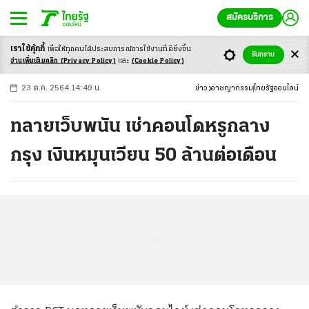
สมัครบริการ
เราใช้คุ้กกี้
เพื่อให้ทุกคนได้ประสบ
การณ์การใช้งานที่ดียิ่งขึ้น
+
ก
ก
-ก
รับทราบ
อ่านเพิ่มเติมคลิก
(Privacy Policy)
และ
(Cookie Policy)
23 ต.ค. 2564 14:49 น.
ข่าว
อาชญากรรม
ไทยรัฐออนไลน์
ทลายเว็บพนัน เช่าคอนโดหรูกลาง
กรุง เงินหมุนเวียน 50 ล้านต่อเดือน
...