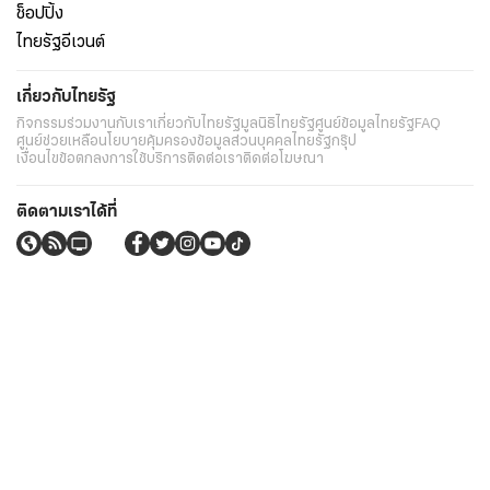
ช็อปปิ้ง
ไทยรัฐอีเวนต์
เกี่ยวกับไทยรัฐ
กิจกรรม
ร่วมงานกับเรา
เกี่ยวกับไทยรัฐ
มูลนิธิไทยรัฐ
ศูนย์ข้อมูลไทยรัฐ
FAQ
ศูนย์ช่วยเหลือ
นโยบายคุ้มครองข้อมูลส่วนบุคคลไทยรัฐกรุ๊ป
เงื่อนไขข้อตกลงการใช้บริการ
ติดต่อเรา
ติดต่อโฆษณา
ติดตามเราได้ที่
Application
My THAIRATH