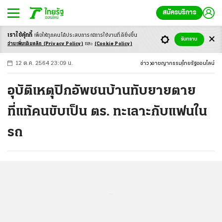
สมัครบริการ
เราใช้คุ้กกี้
เพื่อให้ทุกคนได้ประสบ
การณ์การใช้งานที่ดียิ่งขึ้น
+
ก
ก
-ก
รับทราบ
อ่านเพิ่มเติมคลิก
(Privacy Policy)
และ
(Cookie Policy)
12 ต.ค. 2564 23:09 น.
ข่าว
อาชญากรรม
ไทยรัฐออนไลน์
อุบัติเหตุปิกอัพชนบ้านทับยายตาย
ที่แท้คนขับเป็น ตร. ทะเลาะกับแฟนใน
รถ
...