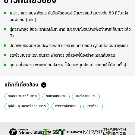
ข่าวที่เกี่ยวข้อง
เลขาฯ สภา อบจ.พัทลุง ยันรับผิดชอบค่ารักษาซ่อมบ้านยายวัย 83 ที่ขับเก๋ง
ชนพังยับ (คลิป)
ผู้การพัทลุง ยันจะเอาผิดเต็มที่ หาก ส.จ.ขับเก๋งชนบ้านพังทำยายเจ็บเมาแล้ว
ขับ
ปิกอัพเบียดจยย.ชนสะพานลอย นายช่างเทศบาลดับ ญาติเชื่อเจตนาพุ่งชน
รถพ่วงเบรกแตก ชนเสาไฟจราจร ขยี้สองพี่น้องร่างแหลกดับสลด
ลูกชายใจสลาย พาพ่อป่วยส่ง รพ. ให้นอนหนุนตักแม่ รถชนต้นไม้ตายทั้งคู่
แท็กที่เกี่ยวข้อง
รถชนบ้านรถทับยาย
ชนบ้านทับยาย
แหกโค้งชนบ้าน
อุบัติเหตุ นครศรีธรรมราช
ตำรวจขับรถชน
ข่าวทั่วไป