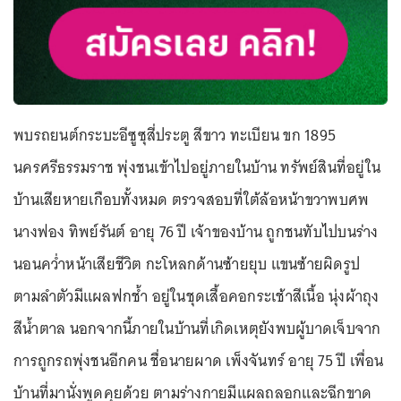
พบรถยนต์กระบะอีซูซุสี่ประตู สีขาว ทะเบียน ขก 1895
นครศรีธรรมราช พุ่งชนเข้าไปอยู่ภายในบ้าน ทรัพย์สินที่อยู่ใน
บ้านเสียหายเกือบทั้งหมด ตรวจสอบที่ใต้ล้อหน้าขวาพบศพ
นางฟอง ทิพย์รันต์ อายุ 76 ปี เจ้าของบ้าน ถูกชนทับไปบนร่าง
นอนคว่ำหน้าเสียชีวิต กะโหลกด้านซ้ายยุบ แขนซ้ายผิดรูป
ตามลำตัวมีแผลฟกช้ำ อยู่ในชุดเสื้อคอกระเช้าสีเนื้อ นุ่งผ้าถุง
สีน้ำตาล นอกจากนี้ภายในบ้านที่เกิดเหตุยังพบผู้บาดเจ็บจาก
การถูกรถพุ่งชนอีกคน ชื่อนายผาด เพ็งจันทร์ อายุ 75 ปี เพื่อน
บ้านที่มานั่งพูดคุยด้วย ตามร่างกายมีแผลถลอกและฉีกขาด