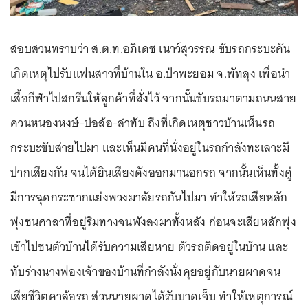
สอบสวนทราบว่า ส.ต.ท.อภิเดช เนาว์สุวรรณ ขับรถกระบะคัน
เกิดเหตุไปรับแฟนสาวที่บ้านใน อ.ป่าพะยอม จ.พัทลุง เพื่อนำ
เสื้อกีฬาไปสกรีนให้ลูกค้าที่สั่งไว้ จากนั้นขับรถมาตามถนนสาย
ควนหนองหงษ์-บ่อล้อ-ลำทับ ถึงที่เกิดเหตุชาวบ้านเห็นรถ
กระบะขับส่ายไปมา และเห็นมีคนที่นั่งอยู่ในรถกำลังทะเลาะมี
ปากเสียงกัน จนได้ยินเสียงดังออกมานอกรถ จากนั้นเห็นทั้งคู่
มีการฉุดกระชากแย่งพวงมาลัยรถกันไปมา ทำให้รถเสียหลัก
พุ่งชนศาลาที่อยู่ริมทางจนพังลงมาทั้งหลัง ก่อนจะเสียหลักพุ่ง
เข้าไปชนตัวบ้านได้รับความเสียหาย ตัวรถติดอยู่ในบ้าน และ
ทับร่างนางฟองเจ้าของบ้านที่กำลังนั่งคุยอยู่กับนายผาดจน
เสียชีวิตคาล้อรถ ส่วนนายผาดได้รับบาดเจ็บ ทำให้เหตุการณ์