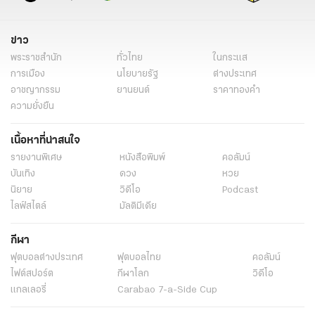
ข่าว
พระราชสำนัก
ทั่วไทย
ในกระแส
การเมือง
นโยบายรัฐ
ต่างประเทศ
อาชญากรรม
ยานยนต์
ราคาทองคำ
ความยั่งยืน
เนื้อหาที่น่าสนใจ
รายงานพิเศษ
หนังสือพิมพ์
คอลัมน์
บันเทิง
ดวง
หวย
นิยาย
วิดีโอ
Podcast
ไลฟ์สไตล์
มัลติมีเดีย
กีฬา
ฟุตบอลต่่างประเทศ
ฟุตบอลไทย
คอลัมน์
ไฟต์สปอร์ต
กีฬาโลก
วิดีโอ
แกลเลอรี่
Carabao 7-a-Side Cup