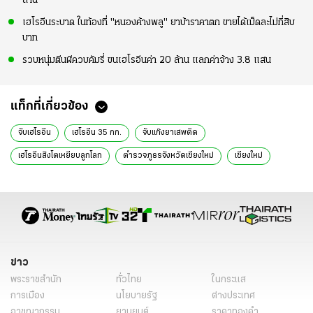
ล้าน
เฮโรอีนระบาด ในท้องที่ "หนองค้างพลู" ยาบ้าราคาตก ขายได้เม็ดละไม่กี่สิบ
บาท
รวบหนุ่มตีนผีควบคัมรี่ ขนเฮโรอีนค่า 20 ล้าน แลกค่าจ้าง 3.8 แสน
แท็กที่เกี่ยวข้อง
จับเฮโรอีน
เฮโรอีน 35 กก.
จับแก๊งยาเสพติด
เฮโรอีนสิงโตเหยียบลูกโลก
ตำรวจภูธรจังหวัดเชียงใหม่
เชียงใหม่
เฮโรอีนพันล้าน
ปิยะ ต๊ะวิชัย
ข่าวทั่วไป
ข่าว
พระราชสำนัก
ทั่วไทย
ในกระแส
การเมือง
นโยบายรัฐ
ต่างประเทศ
อาชญากรรม
ยานยนต์
ราคาทองคำ