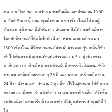
พล.ต.ท.ปิยะ กล่าวต่อว่า จนกระทั่งเมื่อเวลาประมาณ 19.30
น. วันที่ 9 ต.ค.นี้ ต่อมาชุดสืบสวน ภ.จว.เชียงใหม่ ได้พบผู้
ต้องหาอยู่ที่ ศาลาที่พักริมทาง สามแยกปิงโค้ง ขาเข้าเมืองฯ
โดยขับขี่รถยนต์ยี่ห้อโตโยต้า สีเทา หมายเลขทะเบียน ผก
1509 เชียงใหม่ มีจักรยานยนต์นำหน้ามาจอดอยู่จากนั้นก็ขับ
เข้าไปเส้นทางเข้าสุสานบ้านทุ่งข้าวหลวง ม.5 ต.ทุ่งข้าวพวง
อ.เชียงดาว จ.เชียงใหม่ ทางเจ้าหน้าที่ตำรวจจึงติดตามเข้าไป
พบ นายอาทิตย์ จะวอ อายุ 26 ปี และ นายอาคาริ จะอื่อ อายุ
24 ปี กำลังขนถุงดำ จำนวน 2 ถุง ที่วางไว้ในสุสานยกใส่ท้ายรถ
กระบะ แต่เมื่อพบเจ้าหน้าที่ตำรวจ นายอาคาริ จะอื่อ ได้รีบขึ้น
รถขับหนีอย่างรวดเร็ว ทิ้งนายอาทิตย์ไว้ถูกตำรวจจับกุมตัวไว้
ได้