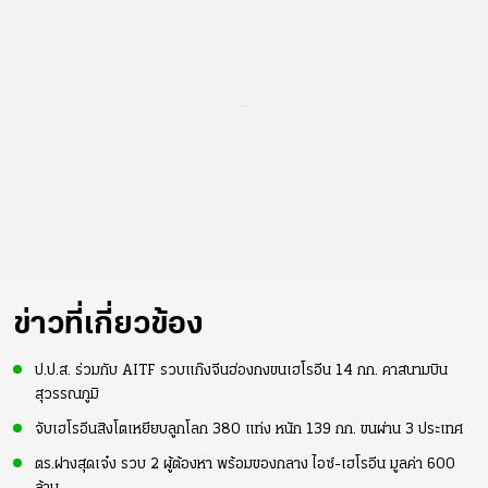
...
ข่าวที่เกี่ยวข้อง
ป.ป.ส. ร่วมกับ AITF รวบแก๊งจีนฮ่องกงขนเฮโรอีน 14 กก. คาสนามบิน
สุวรรณภูมิ
จับเฮโรอีนสิงโตเหยียบลูกโลก 380 แท่ง หนัก 139 กก. ขนผ่าน 3 ประเทศ
ตร.ฝางสุดเจ๋ง รวบ 2 ผู้ต้องหา พร้อมของกลาง ไอซ์-เฮโรอีน มูลค่า 600