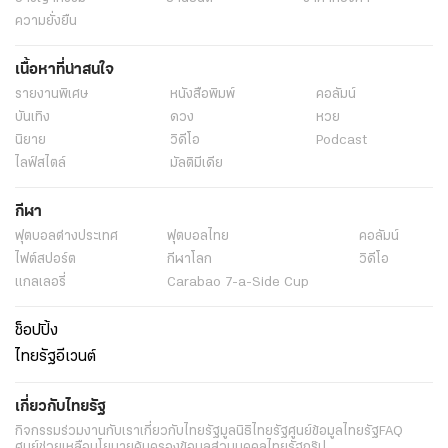
ความยั่งยืน
เนื้อหาที่น่าสนใจ
รายงานพิเศษ
หนังสือพิมพ์
คอลัมน์
บันเทิง
ดวง
หวย
นิยาย
วิดีโอ
Podcast
ไลฟ์สไตล์
มัลติมีเดีย
กีฬา
ฟุตบอลต่่างประเทศ
ฟุตบอลไทย
คอลัมน์
ไฟต์สปอร์ต
กีฬาโลก
วิดีโอ
แกลเลอรี่
Carabao 7-a-Side Cup
ช็อปปิ้ง
ไทยรัฐอีเวนต์
เกี่ยวกับไทยรัฐ
กิจกรรม
ร่วมงานกับเรา
เกี่ยวกับไทยรัฐ
มูลนิธิไทยรัฐ
ศูนย์ข้อมูลไทยรัฐ
FAQ
ศูนย์ช่วยเหลือ
นโยบายคุ้มครองข้อมูลส่วนบุคคลไทยรัฐกรุ๊ป