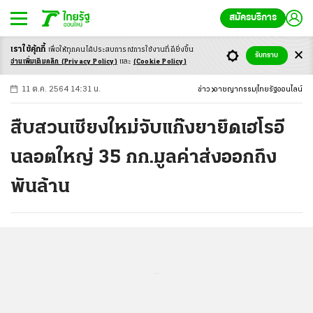
สมัครบริการ
เราใช้คุ้กกี้
เพื่อให้ทุกคนได้ประสบ
การณ์การใช้งานที่ดียิ่งขึ้น
+
ก
ก
-ก
รับทราบ
อ่านเพิ่มเติมคลิก
(Privacy Policy)
และ
(Cookie Policy)
11 ต.ค. 2564 14:31 น.
ข่าว
อาชญากรรม
ไทยรัฐออนไลน์
สืบสวนเชียงใหม่จับแก๊งยายึดเฮโรอี
นลอตใหญ่ 35 กก.มูลค่าส่งออกถึง
พันล้าน
...