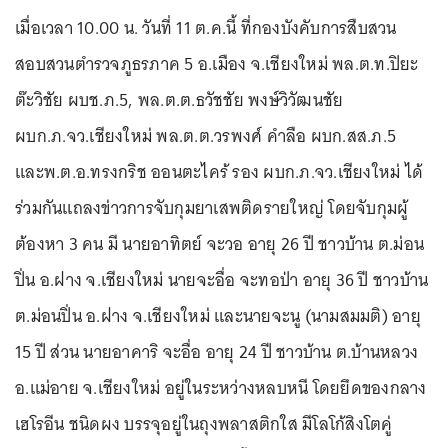
เมื่อเวลา 10.00 น. วันที่ 11 ต.ค.นี้ ที่กองบังคับการสืบสวน
สอบสวนตำรวจภูธรภาค 5 อ.เมือง จ.เชียงใหม่ พล.ต.ท.ปิยะ
ต๊ะวิชัย ผบช.ภ.5, พล.ต.ต.ธวัชชัย พงษ์วิวัฒนชัย
ผบก.ภ.จว.เชียงใหม่ พล.ต.ต.วรพงศ์ คำลือ ผบก.สส.ภ.5
และพ.ต.อ.ทรงกริช ออนตะไคร้ รอง ผบก.ภ.จว.เชียงใหม่ ได้
ร่วมกันแถลงข่าวการจับกุมยาเสพติดรายใหญ่ โดยจับกุมผู้
ต้องหา 3 คน มี นายอาทิตย์ จะวอ อายุ 26 ปี ชาวบ้าน ต.ม่อน
ปิ่น อ.ฝาง จ.เชียงใหม่ นายจะอื่อ จะทอป่า อายุ 36 ปี ชาวบ้าน
ต.ม่อนปิ่น อ.ฝาง จ.เชียงใหม่ และนายจะนู (นามสมมติ) อายุ
15 ปี ส่วน นายอาคาริ จะอื่อ อายุ 24 ปี ชาวบ้าน ต.บ้านหลวง
อ.แม่อาย จ.เชียงใหม่ อยู่ในระหว่างหลบหนี โดยยึดของกลาง
เฮโรอีน ชนิดผง บรรจุอยู่ในถุงพลาสติกใส มีโลโก้สิงโตคู่