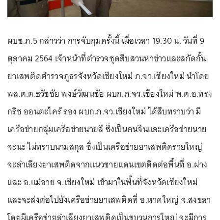
ผบช.ภ.5 กล่าวว่า การจับกุมครั้งนี้ เมื่อเวลา 19.30 น. วันที่ 9
ตุลาคม 2564 เจ้าหน้าที่ตำรวจชุดสืบสวนหาข่าวและสกัดกั้น
ยาเสพติดตำรวจภูธรจังหวัดเชียงใหม่ ภ.จว.เชียงใหม่ นำโดย
พล.ต.ต.ธวัชชัย พงษ์วัฒนชัย ผบก.ภ.จว.เชียงใหม่ พ.ต.อ.ทรง
กริช ออนตะไคร้ รอง ผบก.ภ.จว.เชียงใหม่ ได้สืบทราบว่า มี
เครือข่ายกลุ่มเครือข่ายนายลี ซึ่งเป็นคนจีนและเครือข่ายนาย
จะนะ ไม่ทราบนามสกุล ซึ่งเป็นเครือข่ายยาเสพติดรายใหญ่
จะลำเลียงยาเสพติดจากแนวชายแดนเขตติดต่อพื้นที่ อ.ฝาง
และ อ.แม่อาย จ.เชียงใหม่ เข้ามาในพื้นที่จังหวัดเชียงใหม่
และจะส่งต่อไปยังเครือข่ายยาเสพติดที่ อ.หาดใหญ่ จ.สงขลา
โดยมีเครือข่ายลำเลียงยาเสพติดเป็นขบวนการใหญ่ จะมีการ