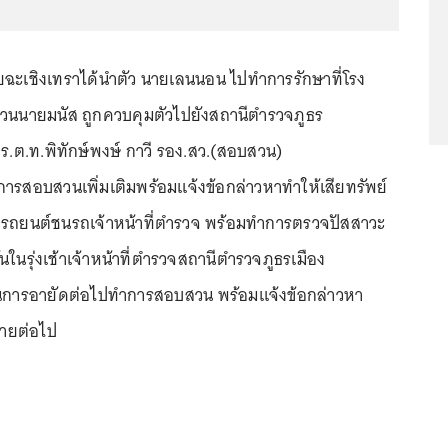
ู้ภัยฉะเชิงเทราได้นำตัว นายเลนนอน ไปทำการรักษาที่โรง
วนนายมนัส ถูกควบคุมตัวไปยังสถานีตำรวจภูธร
ห้ ร.ต.ท.พิทักษ์พงษ์ กาวี รอง.สว.(สอบสวน)
ำการสอบสวนเพิ่มเติมพร้อมแจ้งข้อกล่าวหาทำให้เสียทรัพย์
ับรถยนต์ชนรถเจ้าหน้าที่ตำรวจ พร้อมทำการตรวจปัสสาวะ
ในรุ่งเช้าเจ้าหน้าที่ตำรวจสถานีตำรวจภูธรเมือง
ินการอายัดต่อไปทำการสอบสวน พร้อมแจ้งข้อกล่าวหา
ายต่อไป