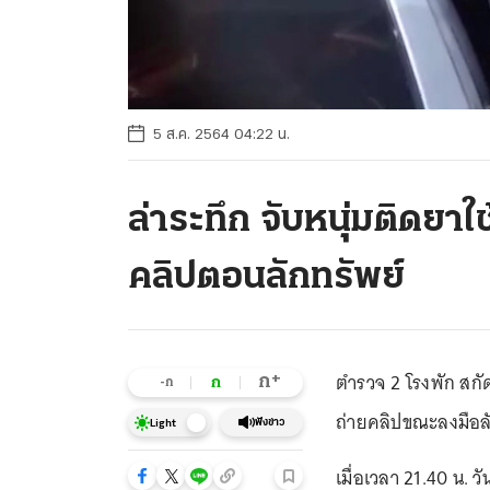
5 ส.ค. 2564 04:22 น.
ล่าระทึก จับหนุ่มติดยาใ
คลิปตอนลักทรัพย์
ตำรวจ 2 โรงพัก สกั
+
ก
ก
-ก
ถ่ายคลิปขณะลงมือลัก
ฟังข่าว
Light
เมื่อเวลา 21.40 น. ว