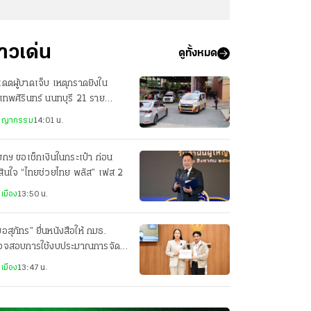
่าวเด่น
ดูทั้งหมด
เดตผู้บาดเจ็บ เหตุกราดยิงใน
เทพศิรินทร์ นนทบุรี 21 ราย
ะจายส่ง รพ.
ชญากรรม
14:01 น.
กฯ ขอเช็กเงินในกระเป๋า ก่อน
สินใจ “ไทยช่วยไทย พลัส” เฟส 2
เมือง
13:50 น.
อสุภัทร” ยื่นหนังสือให้ กมธ.
วจสอบการใช้งบประมาณการจัด
เวนต์ กระทรวงสาธารณสุข
เมือง
13:47 น.