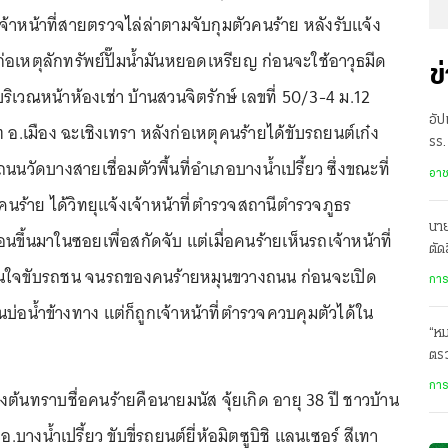
จ้าหน้าที่สายตรวจไล่ล่าตามจับกุมตัวคนร้าย หลังรับแจ้ง
อเหตุลักทรัพย์ปั๊มน้ำมันหยอดเหรียญ ก่อนจะใช้อาวุธมีด
ข
ริเวณหน้าห้องเช่า บ้านสวนจิตรักษ์ เลขที่ 50/3-4 ม.12
อัป
อ.เมือง ฉะเชิงเทรา หลังก่อเหตุคนร้ายได้ขับรถยนต์เก๋ง
รร.
นนวัดบางสายเชื่อมตัวพื้นที่อำเภอบางน้ำเปรี้ยว ซึ่งขณะที่
กร
อา
คนร้าย ได้วิทยุแจ้งเจ้าหน้าที่ตำรวจสถานีตำรวจภูธร
นาย
ย้อนขึ้นมาในซอยเพื่อสกัดจับ แต่เมื่อคนร้ายเห็นรถเจ้าหน้าที่
ตัด
ดสินใจขับรถชน จนรถของคนร้ายหมุนขวางถนน ก่อนจะเปิด
การ
นบ่อน้ำข้างทาง แต่ก็ถูกเจ้าหน้าที่ตำรวจควบคุมตัวได้ใน
“หม
ตร
อี
การ
้นทราบชื่อคนร้ายคือนายมนัส จุ้ยเกิด อายุ 38 ปี ชาวบ้าน
.บางน้ำเปรี้ยว ขับขี่รถยนต์ยี่ห้อมิตซูบิชิ แลนเซอร์ สีเทา