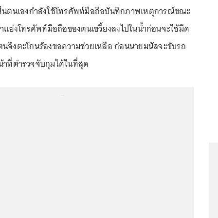
เห็นตนเองกำลังใช้โทรศัพท์มือถือบันทึกภาพเหตุการณ์ขณะ
ข้ามาแย่งโทรศัพท์มือถือของตนเขวี้ยงลงไปในน้ำก่อนจะใช้มีด
ตนจึงตะโกนร้องขอความช่วยเหลือ ก่อนนายมนัสจะขับรถ
าที่ตำรวจจับกุมได้ในที่สุด
...