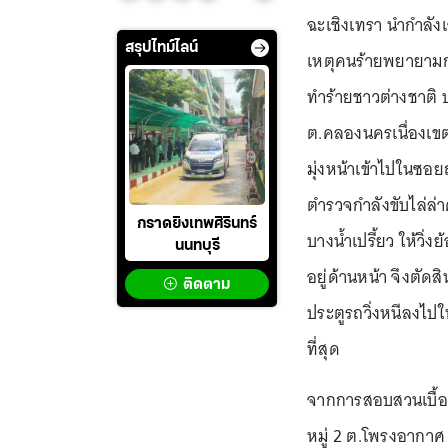
ฉะเชิงเทรา นำกำลังเ
สรุปไทม์ไลน์
เหตุคนร้ายพยายามก่
ทำร้ายชาวต่างชาติ บ
ต.คลองนครเนื่องเขต 
มุ่งหน้าเข้าไปในซอยถ
ตำรวจกำลังขับไล่ล่า
กราดยิงเทพศิรินทร์
บางน้ำเปรี้ยว ให้วิ่ง
นนทบุรี
อยู่ด้านหน้า จึงตั
ติดตาม
ประตูรถวิ่งหนีลงไปใ
ที่สุด
จากการสอบสวนเบื้องต
หมู่ 2 ต.โพรงอากาศ อ