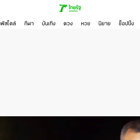
ลฟ์สไตล์
กีฬา
บันเทิง
ดวง
หวย
นิยาย
ช็อปปิ้ง