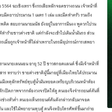
5564 ฉะเชิงเทรา ซึ่งรถเสียหลักจอดขวางถนน เจ้าหน้าที่
ีดยาวประมาณ 1 เมตร 1 เล่ม และมีดทำครัว รวมถึง
พติด สอบถามนายมนัส ยังอยู่ในอาการมึนงง พูดวกไปวน
ด้ทำร้ายชาวต่างชาติ แต่กำลังจะเข้าไปเติมน้ำมันรถ ส่วน
ถเมื่อถูกเจ้าหน้าที่ไล่ล่าเพราะในรถมีอุปกรณ์การเสพยา
บถามนายเลนนอน อายุ 52 ปี ชาวสกอตแลนด์ ซึ่งมีเจ้าหน้าที่
าร ทราบว่า ชายต่างชาติผู้นี้มาอยู่ที่เมืองไทยได้ประมาณ
ก่อนมีเหตุลักทรัพย์ทุบตู้น้ำมันหยอดเหรียญบริเวณหน้าห้อง
องพักเปิดภาพจากกล้องวงจรปิดให้ดู ตนเองจึงจำรถยนต์คันที่
ะทั่งช่วงหัวค่ำ ตนเองเห็นรถยนต์คันดังกล่าวกลับมาจอด
ำมัน และใช้ไม้พยายามทุบตู้ ตนจึงหยิบโทรศัพท์ขึ้นมาถ่าย