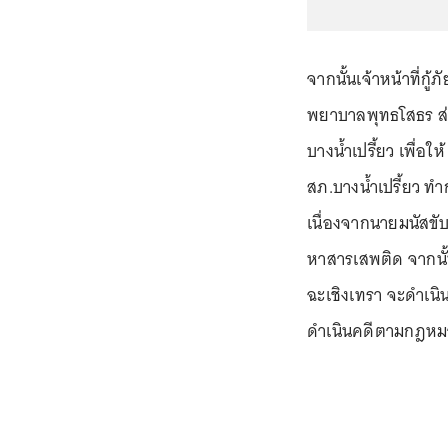
จากนั้นเจ้าหน้าที่ก
พยาบาลพุทธโสธร ส่
บางน้ำเปรี้ยว เพื่อใ
สภ.บางน้ำเปรี้ยว ท
เนื่องจากนายมนัสข
หาสารเสพติด จากนั้น
ฉะเชิงเทรา จะดำเน
ดำเนินคดีตามกฎหม