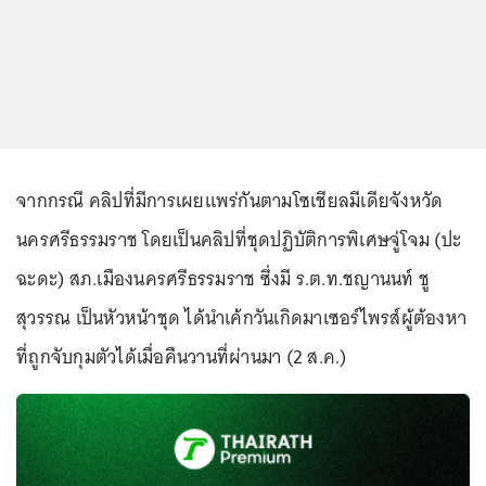
จากกรณี คลิปที่มีการเผยแพร่กันตามโซเชียลมีเดียจังหวัด
นครศรีธรรมราช โดยเป็นคลิปที่ชุดปฏิบัติการพิเศษจู่โจม (ปะ
ฉะดะ) สภ.เมืองนครศรีธรรมราช ซึ่งมี ร.ต.ท.ชญานนท์ ชู
สุวรรณ เป็นหัวหน้าชุด ได้นำเค้กวันเกิดมาเซอร์ไพรส์ผู้ต้องหา
ที่ถูกจับกุมตัวได้เมื่อคืนวานที่ผ่านมา (2 ส.ค.)