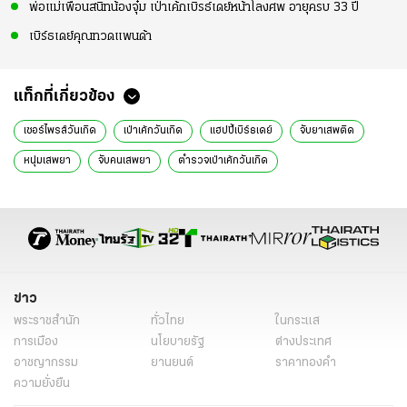
พ่อแม่เพื่อนสนิทน้องจุ๋ม เป่าเค้กเบิรธ์เดย์หน้าโลงศพ อายุครบ 33 ปี
เบิร์ธเดย์คุณทวดแพนด้า
แท็กที่เกี่ยวข้อง
เซอร์ไพรส์วันเกิด
เป่าเค้กวันเกิด
แฮปปี้เบิร์ธเดย์
จับยาเสพติด
หนุ่มเสพยา
จับคนเสพยา
ตำรวจเป่าเค้กวันเกิด
จัดงานวันเกิดให้ผู้ต้องหา
สภ.เมืองนครศรีธรรมราช
ชุดปะฉะดะ
นครศรีธรรมราช
ข่าวทั่วไป
ข่าว
พระราชสำนัก
ทั่วไทย
ในกระแส
การเมือง
นโยบายรัฐ
ต่างประเทศ
อาชญากรรม
ยานยนต์
ราคาทองคำ
ความยั่งยืน