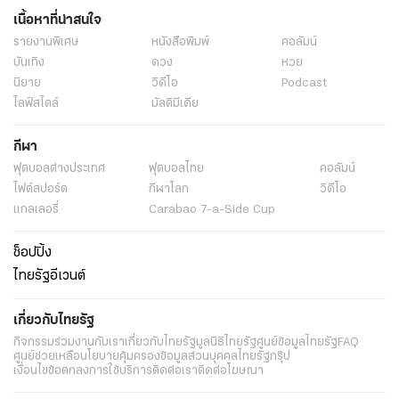
เนื้อหาที่น่าสนใจ
รายงานพิเศษ
หนังสือพิมพ์
คอลัมน์
บันเทิง
ดวง
หวย
นิยาย
วิดีโอ
Podcast
ไลฟ์สไตล์
มัลติมีเดีย
กีฬา
ฟุตบอลต่่างประเทศ
ฟุตบอลไทย
คอลัมน์
ไฟต์สปอร์ต
กีฬาโลก
วิดีโอ
แกลเลอรี่
Carabao 7-a-Side Cup
ช็อปปิ้ง
ไทยรัฐอีเวนต์
เกี่ยวกับไทยรัฐ
กิจกรรม
ร่วมงานกับเรา
เกี่ยวกับไทยรัฐ
มูลนิธิไทยรัฐ
ศูนย์ข้อมูลไทยรัฐ
FAQ
ศูนย์ช่วยเหลือ
นโยบายคุ้มครองข้อมูลส่วนบุคคลไทยรัฐกรุ๊ป
เงื่อนไขข้อตกลงการใช้บริการ
ติดต่อเรา
ติดต่อโฆษณา