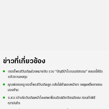
...
ข่าวที่เกี่ยวข้อง
เซอร์ไพรส์วันเกิดด้วยหมายจับ รวบ "บัญชีม้าโรแมนซ์สแกม" หลอกให้รัก
แล้วชวนลงทุน
คุณพ่อขอครูเซอร์ไพรส์วันเกิดลูก กลับได้คำตอบหน้าชา เหตุผลที่หลายคน
มองข้าม
จ.ส.อ.เป่าเค้กวันเกิดหน้าโลงศพเพื่อนรักสมัยเรียนมัธยม ก่อนทำพิธี
ฌาปนกิจ