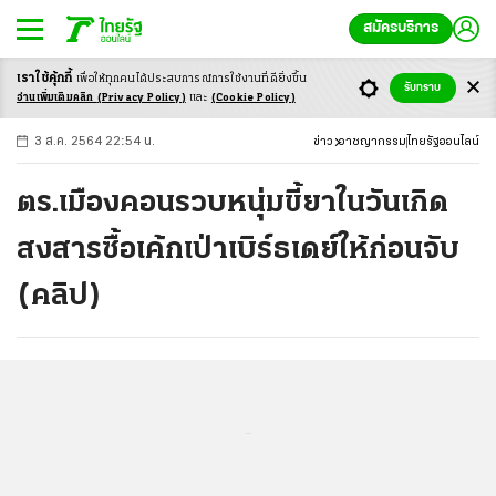
สมัครบริการ
เราใช้คุ้กกี้
เพื่อให้ทุกคนได้ประสบ
การณ์การใช้งานที่ดียิ่งขึ้น
+
ก
ก
-ก
รับทราบ
อ่านเพิ่มเติมคลิก
(Privacy Policy)
และ
(Cookie Policy)
3 ส.ค. 2564 22:54 น.
ข่าว
อาชญากรรม
ไทยรัฐออนไลน์
ตร.เมืองคอนรวบหนุ่มขี้ยาในวันเกิด
สงสารซื้อเค้กเป่าเบิร์ธเดย์ให้ก่อนจับ
(คลิป)
...