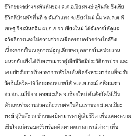
ชีวิตของอย่างกะทันหันของ ส.ต.อ.ปิยะพงษ์ สุรินต๊ะ ซึ่งเสีย
ชีวิตที่บ้านพักพื้นที่ อ.สันกำแพง จ.เชียงใหม่ นั้น พล.ต.ต.พิ
เชษฐ จีระนันตสิน ผบก.ภ.จว.เชียงใหม่ ได้สั่งการให้ดูแล
สวัสดิการและให้ความช่วยเหลือครอบครัวอย่างใกล้ชิด
เนื่องจากเป็นเหตุการณ์สูญเสียของบุคลากรในหน่วยงาน
ผนวกกับเพิ่งได้รับทราบมาว่าผู้เสียชีวิตมีประวัติการป่วย และ
เคยเข้ารับการรักษาอาการหัวใจเต้นผิดจังหวะมาก่อนที่จะรับ
วัคซีนโควิด-19 โดยมอบหมายให้ พ.ต.ท.กรณ์ ศศิมณฑา
สว.สภ.แม่โป่ง อ.ดอยสะเก็ด จ.เชียงใหม่ ต้นสังกัดให้เป็น
ตัวแทนร่วมงานสวดอภิธรรมศพในคืนแรกของ ส.ต.อ.ปิยะ
พงษ์ สุรินต๊ะ ณ บ้านของบิดามารดาผู้เสียชีวิต เพื่อแสดงความ
เสียใจแก่ครอบครัวพร้อมติดตามสถานการณ์ต่างๆ เพื่อ