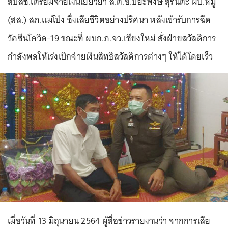
สปสช.เตรียมจ่ายเงินเยียวยา ส.ต.อ.ปิยะพงษ์ สุรินต๊ะ ผบ.หมู่
(สส.) สภ.แม่โป่ง ซึ่งเสียชีวิตอย่างปริศนา หลังเข้ารับการฉีด
วัคซีนโควิด-19 ขณะที่ ผบก.ภ.จว.เชียงใหม่ สั่งฝ่ายสวัสดิการ
กำลังพลให้เร่งเบิกจ่ายเงินสิทธิสวัสดิการต่างๆ ให้ได้โดยเร็ว
เมื่อวันที่ 13 มิถุนายน 2564 ผู้สื่อข่าวรายงานว่า จากการเสีย