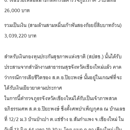
26,000 บาท
รวมเป็นเงิน (สามล้านสามหมื่นเก้าพันสองร้อยยี่สิบบาทถ้วน)
3,039,220 บาท
สำหรับเงินกองทุนประกันสุขภาพแห่งชาติ (สปสช.) นั้นได้รับ
ประสานจากสำนักงานสาธารณสุขจังหวัดเชียงใหม่แล้ว คาด
ว่ากรณีการเสียชีวิตของ ส.ต.อ.ปิยะพงษ์ นั้นอยู่ในเกณฑ์ที่จะ
ได้รับเงินเยียวยาตามประกาศ
ในการนี้ตำรวจภูธรจังหวัดเชียงใหม่ได้รับเป็นเจ้าภาพสวด
อภิธรรมศพ ส.ต.อ.ปิยะพงษ์ ซึ่งตั้งศพบำเพ็ญกุศล ณ บ้านเลข
ที่ 12/2 ม.3 บ้านป่าเปา ต.แช่ช้าง อ.สันกำแพง จ.เชียงใหม่ ใน
วันที่ 13 มิ.ย.64 เวลา 19.30 น. โดย ผบก.ภ.จว.เชียงใหม่ เป็น