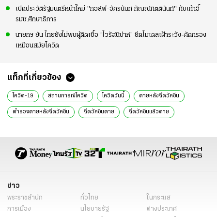
เปิดประวัติรัฐมนตรีหน้าใหม่ "กอล์ฟ-อัครนันท์ กัณณ์กิตตินันท์" กับเก้าอี้
รมช.ศึกษาธิการ
นายกฯ ยัน ไทยยังไม่พบผู้ติดเชื้อ “ไวรัสนิปาห์” ยึดโมเดลเฝ้าระวัง-คัดกรอง
เหมือนสมัยโควิด
แท็กที่เกี่ยวข้อง
โควิด-19
สถานการณ์โควิด
โควิดวันนี้
ตายหลังฉีดวัคซีน
ตำรวจตายหลังฉีดวัคซีน
ฉีดวัคซีนตาย
ฉีดวัคซีนแล้วตาย
ตำรวจตาย
สปสช.
ข่าวทั่วไป
ข่าว
พระราชสำนัก
ทั่วไทย
ในกระแส
การเมือง
นโยบายรัฐ
ต่างประเทศ