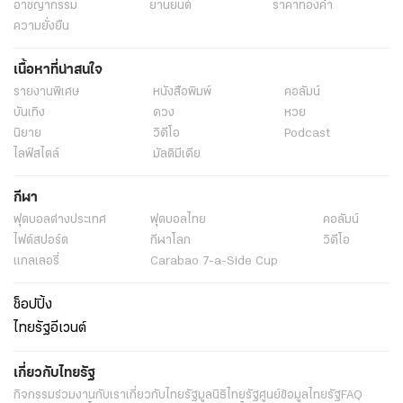
อาชญากรรม
ยานยนต์
ราคาทองคำ
ความยั่งยืน
เนื้อหาที่น่าสนใจ
รายงานพิเศษ
หนังสือพิมพ์
คอลัมน์
บันเทิง
ดวง
หวย
นิยาย
วิดีโอ
Podcast
ไลฟ์สไตล์
มัลติมีเดีย
กีฬา
ฟุตบอลต่่างประเทศ
ฟุตบอลไทย
คอลัมน์
ไฟต์สปอร์ต
กีฬาโลก
วิดีโอ
แกลเลอรี่
Carabao 7-a-Side Cup
ช็อปปิ้ง
ไทยรัฐอีเวนต์
เกี่ยวกับไทยรัฐ
กิจกรรม
ร่วมงานกับเรา
เกี่ยวกับไทยรัฐ
มูลนิธิไทยรัฐ
ศูนย์ข้อมูลไทยรัฐ
FAQ