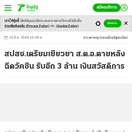
สมัครบริการ
เราใช้คุ้กกี้
เพื่อให้ทุกคนได้ประสบ
การณ์การใช้งานที่ดียิ่งขึ้น
+
ก
ก
-ก
รับทราบ
อ่านเพิ่มเติมคลิก
(Privacy Policy)
และ
(Cookie Policy)
13 มิ.ย. 2564 16:09 น.
ข่าว
อาชญากรรม
ไทยรัฐออนไลน์
สปสช.เตรียมเยียวยา ส.ต.อ.ตายหลัง
ฉีดวัคซีน รับอีก 3 ล้าน เงินสวัสดิการ
...