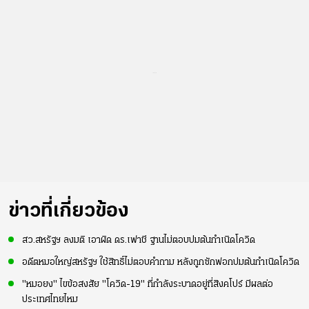
...
ข่าวที่เกี่ยวข้อง
สว.สหรัฐฯ ลงมติ เอาผิด ดร.เฟาชี ฐานไม่ตอบปมต้นกำเนิดโควิด
อดีตหมอใหญ่สหรัฐฯ ใช้สิทธิ์ไม่ตอบคำถาม หลังถูกซักฟอกปมต้นกำเนิดโควิด
"หมอยง" ไขข้อสงสัย "โควิด-19" ที่กำลังระบาดอยู่ที่สิงคโปร์ มีผลต่อ
ประเทศไทยไหม