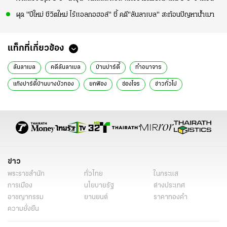
ผุด "ปีใหม่ ชีวิตใหม่ ไร้แอลกอฮอล์" ชี้ คดี"ลันลาเบล" สะท้อนปัญหาน้ำเมา
แท็กที่เกี่ยวข้อง
ลันลาเบล
คดีลันลาเบล
บ้านปาร์ตี้
ทำอนาจาร
แก๊งปาร์ตี้บ้านบางบัวทอง
ยกฟ้อง
ซ่องโจร
ข่าวทั่วไป
ข่าว
พระราชสำนัก
ทั่วไทย
ในกระแส
การเมือง
นโยบายรัฐ
ต่างประเทศ
อาชญากรรม
ยานยนต์
ราคาทองคำ
ความยั่งยืน