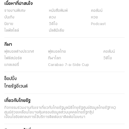
เนื้อหาที่น่าสนใจ
รายงานพิเศษ
หนังสือพิมพ์
คอลัมน์
บันเทิง
ดวง
หวย
นิยาย
วิดีโอ
Podcast
ไลฟ์สไตล์
มัลติมีเดีย
กีฬา
ฟุตบอลต่่างประเทศ
ฟุตบอลไทย
คอลัมน์
ไฟต์สปอร์ต
กีฬาโลก
วิดีโอ
แกลเลอรี่
Carabao 7-a-Side Cup
ช็อปปิ้ง
ไทยรัฐอีเวนต์
เกี่ยวกับไทยรัฐ
กิจกรรม
ร่วมงานกับเรา
เกี่ยวกับไทยรัฐ
มูลนิธิไทยรัฐ
ศูนย์ข้อมูลไทยรัฐ
FAQ
ศูนย์ช่วยเหลือ
นโยบายคุ้มครองข้อมูลส่วนบุคคลไทยรัฐกรุ๊ป
เงื่อนไขข้อตกลงการใช้บริการ
ติดต่อเรา
ติดต่อโฆษณา