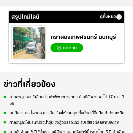
สรุปไทม์ไลน์
ดูทั้งหมด
กราดยิงเทพศิรินทร์ นนทบุรี
ติดตาม
ข่าวที่เกี่ยวข้อง
ศาลอาญาธนบุรีเลื่อนอ่านคำพิพากษาอุทธรณ์ คดีลันลาเบล ไป 17 ม.ค. ปี
66
แม่ลันลาเบล โผกอด กรรชัย ร้องไห้ขอบคุณทั้งน้ำตาที่ยื่นมือเข้าช่วยเหลือ
ศาลอนุมัติให้ประกันตัวน้ำอุ่น ขอสู้อุทธรณ์ต่อ รับเสียใจที่ลัลลาเบลตาย
ศาลสั่งจำคุก 8 ปี "น้ำอุ่น" คดีลัลลาเบล แก๊งปาร์ตี้มรณะโดน 5 ปี 4 เดือน