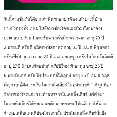
วันนี้ศาลชั้นต้นได้อ่านคำพิพากษายกฟ้องแก๊งปาร์ตี้บ้าน
บางบัวทองทั้ง 7 คน ในข้อหาซ่องโจรและร่วมกันอนาจาร
ประกอบไปด้วย 1.นายชัยพล หรือคิว พรรณนา อายุ 29 ปี
2.นายนที หรือตี๋ สถิตพงษ์สถาพร อายุ 33 ปี 3.น.ส.พิกุลทอง
หรือเฟิร์ส บุญภา อายุ 24 ปี 4.นายกฤษฎา หรือโนบิตะ โลหิตดี
อายุ 27 ปี 5.น.ส.พัทธนันท์ หรือปีใหม่ รักษากุล อายุ 26 ปี
6.นายโกเศศ หรือ ปิงปอง ฤทธิ์นิธิฤกษ์ อายุ 35 ปี 7.น.ส.กฤต
ติญา ฤทธิ์มังกร หรือ โมเดลลิ่งเดียร์ โดยจำเลยที่ 1-6 ถูกฟ้อง
ข้อหาซ่องโจรและกระทำอนาจารโมเดลลิ่งเดียร์ แต่ต่อมา
โมเดลลิ่งเดียร์ได้ขอถอนคดีอนาจารออกไปแล้ว ทำให้ฝ่าย
จำเลยเหลือแต่คดีซ่องโจรเท่านั้น ส่วนโมเดลลิ่งเดียร์นั้นซึ่ง