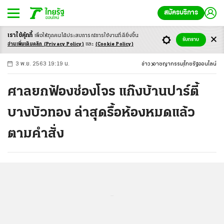
สมัครบริการ
เราใช้คุ้กกี้
เพื่อให้ทุกคนได้ประสบ
การณ์การใช้งานที่ดียิ่งขึ้น
+
ก
ก
-ก
รับทราบ
อ่านเพิ่มเติมคลิก
(Privacy Policy)
และ
(Cookie Policy)
3 พ.ย. 2563 19:19 น.
ข่าว
อาชญากรรม
ไทยรัฐออนไลน์
ศาลยกฟ้องซ่องโจร แก๊งบ้านปาร์ตี้
บางบัวทอง ล่าสุดรื้อห้องหมดแล้ว
ตามคำสั่ง
...