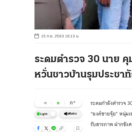
15 ก.ย. 2563 16:13 น.
ระดมตำรวจ 30 นาย คุม
หวั่นชาวบ้านรุมประชาท
ระดมกำลังตำรวจ 30 
+
ก
ก
-ก
“องค์ชายจุ้ย” หนุ่
ฟังข่าว
Light
รับสารภาพ ฝากขังศาล