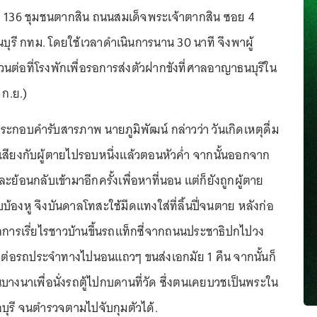
ี่ 136 ชุมชนตากสิน ถนนสมเด็จพระเจ้าตากสิน ซอย 4
นบุรี กทม. โดยใช้เวลาดำเนินการนาน 30 นาที จึงพาผู้
ต่อที่โรงพักเพื่อรอการส่งตัวฝากขังที่ศาลอาญาธนบุรีใน
6 ก.ย.)
กอบคำรับสารภาพ นายภูมิพัฒน์ กล่าวว่า วันเกิดเหตุดื่ม
สียงกับผู้ตายไปรอบหนึ่งแล้วตอนหัวค่ำ จากนั้นออกจาก
ย้อนกลับเข้ามาอีกครั้งเพื่อหาที่นอน แต่ก็ยังถูกผู้ตาย
้องหู จึงบันดาลโทสะใช้มีดแทงใส่ที่ลิ้นปี่จนตาย หลังก่อ
จากการเรี่ยไรชาวบ้านขึ้นรถแท็กซี่จากถนนประชาธิปกไปวง
วต่อรถประจำทางไปนอนแถวๆ ขนส่งเอกมัย 1 คืน จากนั้นก็
านบางนาเพื่อนั่งรถตู้ไปกบดานที่วัด ซึ่งตนเคยบวชเป็นพระใน
ลบุรี จนตำรวจตามไปจับกุมตัวได้.