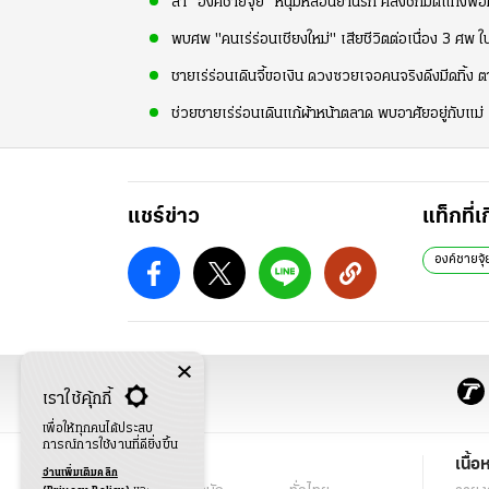
ล่า "องค์ชายจุ้ย" หนุ่มหลอนยานรก คลั่งชักมีดแทงพ่
พบศพ "คนเร่ร่อนเชียงใหม่" เสียชีวิตต่อเนื่อง 3 ศพ ใ
ชายเร่ร่อนเดินจี้ขอเงิน ดวงซวยเจอคนจริงดึงมีดทิ้ง 
ช่วยชายเร่ร่อนเดินแก้ผ้าหน้าตลาด พบอาศัยอยู่กับแม่ เ
แชร์ข่าว
แท็กที่เ
องค์ชายจุ้
เราใช้คุ้กกี้
เพื่อให้ทุกคนได้ประสบ
การณ์การใช้งานที่ดียิ่งขึ้น
ข่าว
เนื้อ
อ่านเพิ่มเติมคลิก