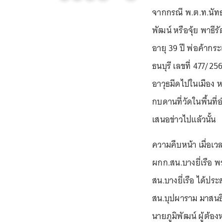
จากกรณี พ.ต.ท.นัทธพ
พัฒน์ หรือจุ้ย พาธีร
อายุ 39 ปี พ่อค้า
ธนบุรี เลขที่ 477/2
อาวุธมีดไปในเมือง 
กบดานที่วัดในพื้นที่อ
เสนอข่าวไปแล้วนั้น
ความคืบหน้า เมื่อเวล
ผกก.สน.บางยี่เรือ 
สน.บางยี่เรือ ได้ป
สน.บุปผาราม มาสนธิก
นายภูมิพัฒน์ ผู้ต