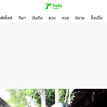
ลฟ์สไตล์
กีฬา
บันเทิง
ดวง
หวย
นิยาย
ช็อปปิ้ง