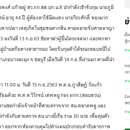
งศ์ แก้วอยู่ สว.กก.สส.บก.น.8 นำกำลังเข้าจับกุม นายภูมิ
ัตน์ อายุ 44 ปี ผู้ต้องหาใช้มีดแทง นายวีระศักดิ์ ทองมาก
ข
กระเพาะปลา เหตุเกิดในชุมชนตากสิน ตามหมายจับศาลอาญา
ติ๊
563 ลงวันที่ 13 ก.ย.63 ข้อหาฆ่าผู้อื่นโดยเจตนา และพกพา
สู้
หมู่บ้านหรือทางสาธารณะ โดยจับกุมตัวได้ขณะหลบหนีไป
ต่า
ำเภอบางละมุง จ.ชลบุรี เมื่อวันที่ 14 ก.ย.ที่ผ่านมา ตามที่นำ
กบฏ
เย
ต่า
า 11.00 น. วันที่ 15 ก.ย.2563 พ.ต.อ.ภูวสิษฏ์ วังแก้ว
พร้อมด้วย พ.ต.ท.วิโรจน์ เทพหนู รอง ผกก.(สอบสวน)
Ea
สหร
ระสานขอกำลังเจ้าหน้าที่สายตรวจจาก สน.ตลาดพลู และ
ต่า
ำลังกับสายตรวจ สน.บางยี่เรือ รวม 30 นาย เพื่อคุมตัว
้องหา ออกจากห้องควบคุมไปทำแผนประกอบคำรับสารภาพ