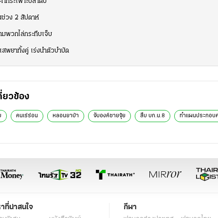
อค้ากระเพาะปลาดับ
นช่วง 2 สัปดาห์
ตามพวกไล่กระทืบเจ็บ
สพยาทั้งคู่ เร่งนำตัวบำบัด
กี่ยวข้อง
ย
คนเร่ร่อน
หลอนยาบ้า
จับองค์ชายจุ้ย
สืบ บก.น.8
ทำแผนประกอบค
หาที่น่าสนใจ
กีฬา