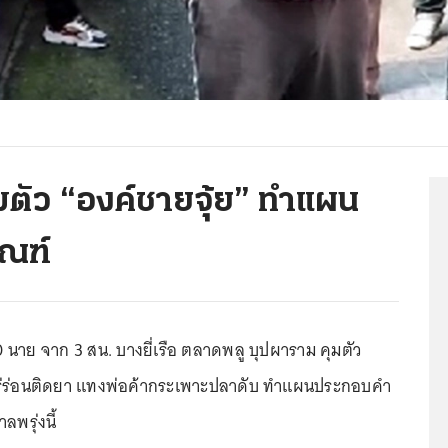
ตัว “องค์ชายจุ้ย” ทำแผน
ัณฑ์
นาย จาก 3 สน. บางยี่เรือ ตลาดพลู บุปผาราม คุมตัว
มเร่ร่อนติดยา แทงพ่อค้ากระเพาะปลาดับ ทำแผนประกอบคำ
พรุ่งนี้