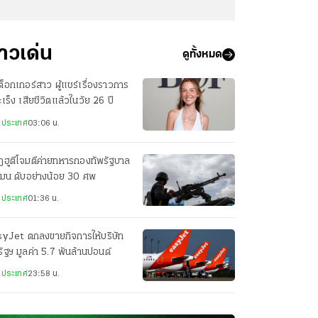
่าวเด่น
ดูทั้งหมด
กต็อกเกอร์สาว ผู้แชร์เรื่องราวการ
มะเร็ง เสียชีวิตแล้วในวัย 26 ปี
งประเทศ
03:06 น.
ฮูตีโจมตีค่ายทหารกองทัพรัฐบาล
เมน ดับอย่างน้อย 30 ศพ
งประเทศ
01:36 น.
syJet ตกลงขายกิจการให้บริษัท
ัฐฯ มูลค่า 5.7 พันล้านปอนด์
งประเทศ
23:58 น.