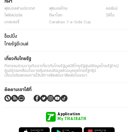
กีฬา
ฟุตบอลต่่างประเทศ
ฟุตบอลไทย
คอลัมน์
ไฟต์สปอร์ต
กีฬาโลก
วิดีโอ
แกลเลอรี่
Carabao 7-a-Side Cup
ช็อปปิ้ง
ไทยรัฐอีเวนต์
เกี่ยวกับไทยรัฐ
กิจกรรม
ร่วมงานกับเรา
เกี่ยวกับไทยรัฐ
มูลนิธิไทยรัฐ
ศูนย์ข้อมูลไทยรัฐ
FAQ
ศูนย์ช่วยเหลือ
นโยบายคุ้มครองข้อมูลส่วนบุคคลไทยรัฐกรุ๊ป
เงื่อนไขข้อตกลงการใช้บริการ
ติดต่อเรา
ติดต่อโฆษณา
ติดตามเราได้ที่
Application
My THAIRATH