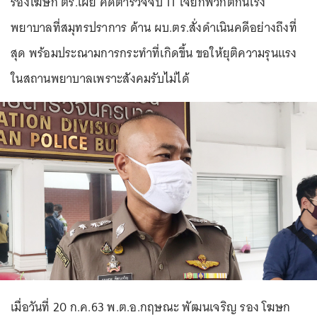
รองโฆษก ตร.เผย คดีตำรวจจับ 11 โจ๋ยกพวกตีกันโรง
พยาบาลที่สมุทรปราการ ด้าน ผบ.ตร.สั่งดำเนินคดีอย่างถึงที่
สุด พร้อมประณามการกระทำที่เกิดขึ้น ขอให้ยุติความรุนแรง
ในสถานพยาบาลเพราะสังคมรับไม่ได้
เมื่อวันที่ 20 ก.ค.63 พ.ต.อ.กฤษณะ พัฒนเจริญ รอง โฆษก