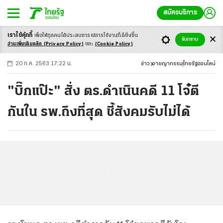
สมัครบริการ
เราใช้คุ้กกี้
เพื่อให้ทุกคนได้ประสบ
การณ์การใช้งานที่ดียิ่งขึ้น
+
ก
ก
-ก
รับทราบ
อ่านเพิ่มเติมคลิก
(Privacy Policy)
และ
(Cookie Policy)
20 ก.ค. 2563 17:22 น.
ข่าว
อาชญากรรม
ไทยรัฐออนไลน์
"บิ๊กแป๊ะ" สั่ง ตร.ดำเนินคดี 11 โจ๋ตี
กันใน รพ.ถึงที่สุด ชี้สังคมรับไม่ได้
...