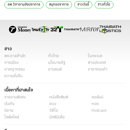
รพ.วิภารามชัยปราการ
สมุทรปราการ
ข่าววันนี้
ข่าวทั่วไป
ข่าว
พระราชสำนัก
ทั่วไทย
ในกระแส
การเมือง
นโยบายรัฐ
ต่างประเทศ
อาชญากรรม
ยานยนต์
ราคาทองคำ
ความยั่งยืน
เนื้อหาที่น่าสนใจ
รายงานพิเศษ
หนังสือพิมพ์
คอลัมน์
บันเทิง
ดวง
หวย
นิยาย
วิดีโอ
Podcast
ไลฟ์สไตล์
มัลติมีเดีย