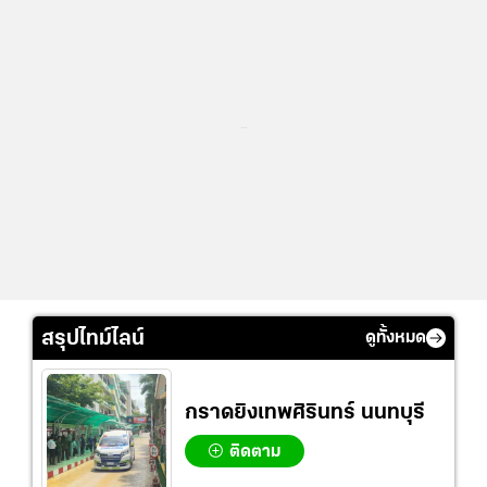
...
สรุปไทม์ไลน์
ดูทั้งหมด
กราดยิงเทพศิรินทร์ นนทบุรี
ติดตาม