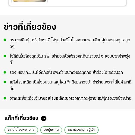
ข่าวที่เกี่ยวข้อง
ตร.กาฬสินธุ์ แจ้งข้อหา 7 โจ๋รุมยำอริในโรงพยาบาล เตือนผู้ปกครองดูแลลูก
ดีๆ
โจ๋ตีกันในห้องฉุกเฉิน รพ. เข้ามอบตัวตำรวจกุฉินารายณ์ จะสอบปากคำพรุ่ง
นี้
รอง ผบช.ภ.1 ลั่นโจ๋ตีกันใน รพ.ดำเนินคดีหมดทุกคน ย้ำต้องไม่เกิดขึ้นอีก
แก๊งโรงเหล็ก เปิดใจชนวนเหตุ โดน "แก๊งมหาวงษ์" ทำร้ายเพราะไล่ไปค้ายาที่
อื่น
ญาติเหยื่อแก๊งโจ๋ มาซอยโรงเหล็กเชิญวิญญาณผู้ตาย แม่คู่กรณีขอย้ายบ้าน
แท็กที่เกี่ยวข้อง
ตีกันในโรงพยาบาล
วัยรุ่นตีกัน
รพ.​เมืองสมุทรปู่เจ้า