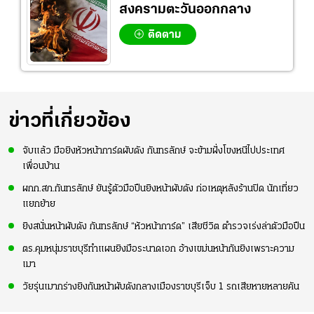
สงครามตะวันออกกลาง
ติดตาม
ข่าวที่เกี่ยวข้อง
จับแล้ว มือยิงหัวหน้าการ์ดผับดัง กันทรลักษ์ จะข้ามฝั่งโขงหนีไปประเทศ
เพื่อนบ้าน
ผกก.สภ.กันทรลักษ์ ยันรู้ตัวมือปืนยิงหน้าผับดัง ก่อเหตุหลังร้านปิด นักเที่ยว
แยกย้าย
ยิงสนั่นหน้าผับดัง กันทรลักษ์ “หัวหน้าการ์ด” เสียชีวิต ตำรวจเร่งล่าตัวมือปืน
ตร.คุมหนุ่มราชบุรีทำแผนยิงมือระนาดเอก อ้างเขม่นหน้ากันยิงเพราะความ
เมา
วัยรุ่นเมากร่างยิงกันหน้าผับดังกลางเมืองราชบุรีเจ็บ 1 รถเสียหายหลายคัน