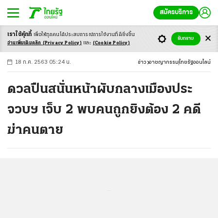
สมัครบริการ
เราใช้คุ้กกี้
เพื่อให้ทุกคนได้ประสบ
การณ์การใช้งานที่ดียิ่งขึ้น
+
ก
ก
-ก
รับทราบ
อ่านเพิ่มเติมคลิก
(Privacy Policy)
และ
(Cookie Policy)
18 ก.ค. 2563 05:24 น.
ข่าว
อาชญากรรม
ไทยรัฐออนไลน์
ดวลปืนสนั่นหน้าผับกลางเมืองประ
จวบฯ เจ็บ 2 พบคนถูกยิงต้อง 2 คดี
ฆ่าคนตาย
...