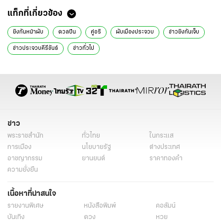
แท็กที่เกี่ยวข้อง
ยิงกันหน้าผับ
ดวลปืน
คู่อริ
ผับเมืองประจวบ
ข่าวยิงกันเจ็บ
ข่าวประจวบคีรีขันธ์
ข่าวทั่วไป
ข่าว
พระราชสำนัก
ทั่วไทย
ในกระแส
การเมือง
นโยบายรัฐ
ต่างประเทศ
อาชญากรรม
ยานยนต์
ราคาทองคำ
ความยั่งยืน
เนื้อหาที่น่าสนใจ
รายงานพิเศษ
หนังสือพิมพ์
คอลัมน์
บันเทิง
ดวง
หวย