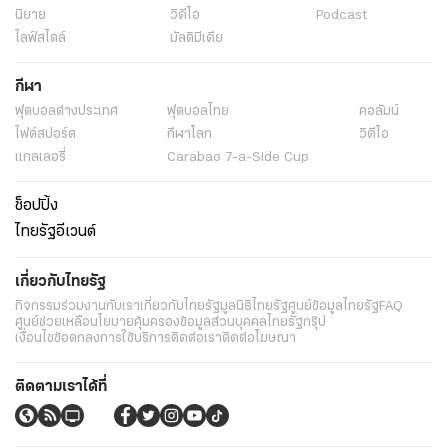
นิยาย
วิดีโอ
Podcast
ไลฟ์สไตล์
มัลติมีเดีย
กีฬา
ฟุตบอลต่่างประเทศ
ฟุตบอลไทย
คอลัมน์
ไฟต์สปอร์ต
กีฬาโลก
วิดีโอ
แกลเลอรี่
Carabao 7-a-Side Cup
ช็อปปิ้ง
ไทยรัฐอีเวนต์
เกี่ยวกับไทยรัฐ
กิจกรรม
ร่วมงานกับเรา
เกี่ยวกับไทยรัฐ
มูลนิธิไทยรัฐ
ศูนย์ข้อมูลไทยรัฐ
FAQ
ศูนย์ช่วยเหลือ
นโยบายคุ้มครองข้อมูลส่วนบุคคลไทยรัฐกรุ๊ป
เงื่อนไขข้อตกลงการใช้บริการ
ติดต่อเรา
ติดต่อโฆษณา
ติดตามเราได้ที่