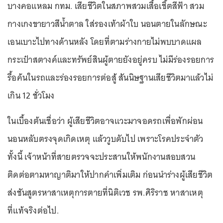
บางคอแหลม กทม. เสียชีวิตในสภาพสวมเสื้อเชิ้ตสีฟ้า สวม
กางเกงขายาวสีน้ำตาล ใส่รองเท้าผ้าใบ นอนตายในลักษณะ
เอนเบาะไปทางด้านหลัง โดยที่ตามร่างกายไม่พบบาดแผล
กระเป๋าสตางค์และทรัพย์สินผู้ตายยังอยู่ครบ ไม่มีร่องรอยการ
รื้อค้นในรถและร่องรอยการต่อสู้ สันนิษฐานเสียชีวิตมาแล้วไม่
เกิน 12 ชั่วโมง
ในเบื้องต้นเชื่อว่า ผู้เสียชีวิตอาจแวะมาจอดรถเพื่อพักผ่อน
นอนหลับตรงจุดเกิดเหตุ แล้ววูบดับไป เพราะโรคประจำตัว
ทั้งนี้ เจ้าหน้าที่สายตรวจจะประสานให้พนักงานสอบสวน
ติดต่อตามหาญาติมาให้ปากคำเพิ่มเติม ก่อนนำร่างผู้เสียชีวิต
ส่งชันสูตรหาสาเหตุการตายที่นิติเวช รพ.ศิริราช หาสาเหตุ
ที่แท้จริงต่อไป.