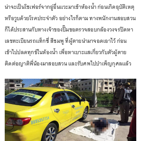
น่าจะเป็นโชเฟอร์จากอู่อื่นแวะมาเข้าห้องน้ำ ก่อนเกิดอุบัติเหตุ
หรือวูบด้วยโรคประจำตัว อย่างไรก็ตาม ทางพนักงานสอบสวน
ก็ได้ประสานกับทางเจ้าของปั๊มขอตรวจสอบกล้องวงจรปิดหา
เลขทะเบียนรถแท็กซี่ สีชมพู ที่ผู้ตายนำมาจอดเอาไว้ ก่อน
เข้าไปปลดทุกข์ในห้องน้ำ เพื่อหาเบาะแสเกี่ยวกับตัวผู้ตาย
ติดต่อญาติพี่น้องมาสอบสวน และรับศพไปบำเพ็ญกุศลแล้ว