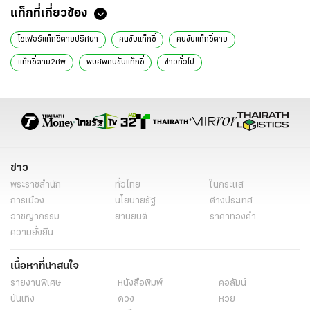
แท็กที่เกี่ยวข้อง
โชเฟอร์แท็กซี่ตายปริศนา
คนขับแท็กซี่
คนขับแท็กซี่ตาย
แท็กซี่ตาย2ศพ
พบศพคนขับแท็กซี่
ข่าวทั่วไป
ข่าว
พระราชสำนัก
ทั่วไทย
ในกระแส
การเมือง
นโยบายรัฐ
ต่างประเทศ
อาชญากรรม
ยานยนต์
ราคาทองคำ
ความยั่งยืน
เนื้อหาที่น่าสนใจ
รายงานพิเศษ
หนังสือพิมพ์
คอลัมน์
บันเทิง
ดวง
หวย