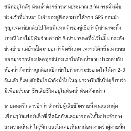
สนิทอยู่ใกล้ๆ ห้องน้ำดังกล่าวนานประมาณ 3 วัน กระทั่งเมื่อ
ช่วงเช้าที่ผ่านมา มีเจ้าของอู่ติดตามรถได้จาก GPS ก่อนนำ
กุญแจมาขับกลับไป โดยทีแรกเจ้าของอู่เชื่อว่าผู้เช่าน่าจะทิ้ง
รถหนี โดยไม่มีเงินจ่ายค่าเช่า จึงนำมาจอดทิ้งไว้ในปั๊ม กระทั่ง
ช่วงบ่าย แม่บ้านปั๊มมาบอกว่าผิดสังเกต เพราะได้กลิ่นเน่าลอย
ออกมาจากห้องปลดทุกข์ห้องแรกในห้องน้ำชาย ประกอบกับ
ห้องน้ำดังกล่าวถูกล็อกเปิดเข้าไปทำความสะอาดไม่ได้มา 2-3
วันแล้ว ก็เลยตัดสินใจนำถังน้ำใบใหญ่มาวางปีนขึ้นไปดูก็พบว่า
มีเพื่อนร่วมอาชีพเสียชีวิตอยู่ในห้องน้ำห้องดังกล่าว
นายมนตรี กล่าวอีกว่า สำหรับผู้เสียชีวิตรายนี้ ตนและกลุ่ม
เพื่อนๆ โชเฟอร์แท็กซี่ ที่สนิทกันและมาจอดในปั๊มประจำต่าง
ลงความเห็นว่าไม่รู้จัก และไม่เคยเห็นมาก่อน คาดว่าผู้ตายนั้น