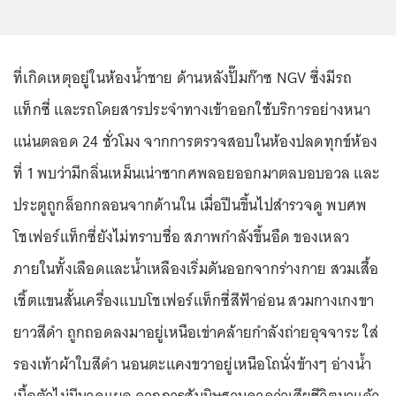
ที่เกิดเหตุอยู่ในห้องน้ำชาย ด้านหลังปั๊มก๊าซ NGV ซึ่งมีรถ
แท็กซี่ และรถโดยสารประจำทางเข้าออกใช้บริการอย่างหนา
แน่นตลอด 24 ชั่วโมง จากการตรวจสอบในห้องปลดทุกข์ห้อง
ที่ 1 พบว่ามีกลิ่นเหม็นเน่าซากศพลอยออกมาตลบอบอวล และ
ประตูถูกล็อกกลอนจากด้านใน เมื่อปีนขึ้นไปสำรวจดู พบศพ
โชเฟอร์แท็กซี่ยังไม่ทราบชื่อ สภาพกำลังขึ้นอืด ของเหลว
ภายในทั้งเลือดและน้ำเหลืองเริ่มดันออกจากร่างกาย สวมเสื้อ
เชิ้ตแขนสั้นเครื่องแบบโชเฟอร์แท็กซี่สีฟ้าอ่อน สวมกางเกงขา
ยาวสีดำ ถูกถอดลงมาอยู่เหนือเข่าคล้ายกำลังถ่ายอุจจาระ ใส่
รองเท้าผ้าใบสีดำ นอนตะแคงขวาอยู่เหนือโถนั่งข้างๆ อ่างน้ำ