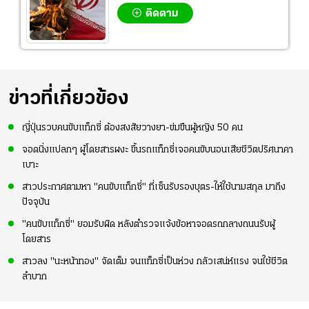
ติดตาม
ข่าวที่เกี่ยวข้อง
ญี่ปุ่นรวบคนขับแท็กซี่ ต้องสงสัยวางยา-ข่มขืนผู้หญิง 50 คน
จอดนิ่งแปลกๆ ผู้โดยสารผงะ ขึ้นรถแท็กซี่เจอคนขับนอนเสียชีวิตปริศนาคา
เบาะ
สาวประกาศตามหา "คนขับแท็กซี่" ที่เซ็นรับรองบุตร-ให้ใช้นามสกุล มาถึง
ปัจจุบัน
"คนขับแท็กซี่" ยอมรับผิด หลังตำรวจแจ้งข้อหาจอดรถกลางถนนรับผู้
โดยสาร
สาวลง "นะหน้าทอง" จัดเต็ม จนแท็กซี่เป็นห่วง กลัวเสน่ห์แรง จนใช้ชีวิต
ลำบาก