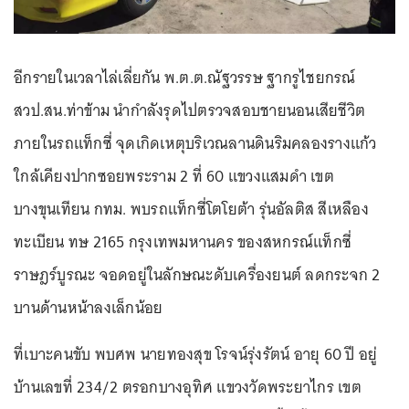
อีกรายในเวลาไล่เลี่ยกัน พ.ต.ต.ณัฐวรรษ ฐากรูไชยกรณ์
สวป.สน.ท่าข้าม นำกำลังรุดไปตรวจสอบชายนอนเสียชีวิต
ภายในรถแท็กซี่ จุดเกิดเหตุบริเวณลานดินริมคลองรางแก้ว
ใกล้เคียงปากซอยพระราม 2 ที่ 60 แขวงแสมดำ เขต
บางขุนเทียน กทม. พบรถแท็กซี่โตโยต้า รุ่นอัลติส สีเหลือง
ทะเบียน ทษ 2165 กรุงเทพมหานคร ของสหกรณ์แท็กซี่
ราษฎร์บูรณะ จอดอยู่ในลักษณะดับเครื่องยนต์ ลดกระจก 2
บานด้านหน้าลงเล็กน้อย
ที่เบาะคนขับ พบศพ นายทองสุข โรจน์รุ่งรัตน์ อายุ 60 ปี อยู่
บ้านเลขที่ 234/2 ตรอกบางอุทิศ แขวงวัดพระยาไกร เขต