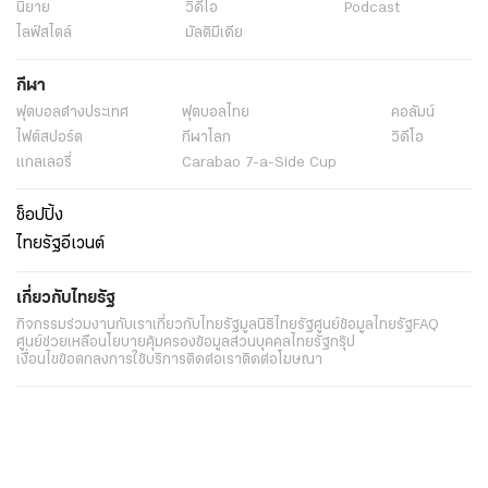
นิยาย
วิดีโอ
Podcast
ไลฟ์สไตล์
มัลติมีเดีย
กีฬา
ฟุตบอลต่่างประเทศ
ฟุตบอลไทย
คอลัมน์
ไฟต์สปอร์ต
กีฬาโลก
วิดีโอ
แกลเลอรี่
Carabao 7-a-Side Cup
ช็อปปิ้ง
ไทยรัฐอีเวนต์
เกี่ยวกับไทยรัฐ
กิจกรรม
ร่วมงานกับเรา
เกี่ยวกับไทยรัฐ
มูลนิธิไทยรัฐ
ศูนย์ข้อมูลไทยรัฐ
FAQ
ศูนย์ช่วยเหลือ
นโยบายคุ้มครองข้อมูลส่วนบุคคลไทยรัฐกรุ๊ป
เงื่อนไขข้อตกลงการใช้บริการ
ติดต่อเรา
ติดต่อโฆษณา
ติดตามเราได้ที่