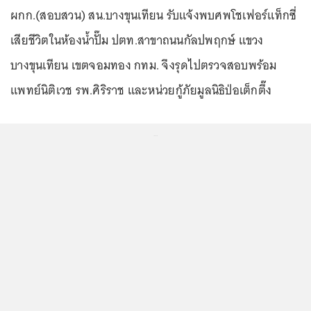
ผกก.(สอบสวน) สน.บางขุนเทียน รับแจ้งพบศพโชเฟอร์แท็กซี่
เสียชีวิตในห้องน้ำปั๊ม ปตท.สาขาถนนกัลปพฤกษ์ แขวง
บางขุนเทียน เขตจอมทอง กทม. จึงรุดไปตรวจสอบพร้อม
แพทย์นิติเวช รพ.ศิริราช และหน่วยกู้ภัยมูลนิธิป่อเต็กตึ๊ง
...