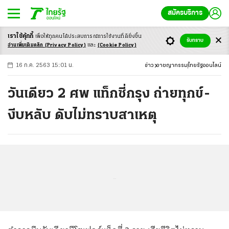
สมัครบริการ
เราใช้คุ้กกี้
เพื่อให้ทุกคนได้ประสบ
การณ์การใช้งานที่ดียิ่งขึ้น
+
ก
ก
-ก
รับทราบ
อ่านเพิ่มเติมคลิก
(Privacy Policy)
และ
(Cookie Policy)
16 ก.ค. 2563 15:01 น.
ข่าว
อาชญากรรม
ไทยรัฐออนไลน์
วันเดียว 2 ศพ แท็กซี่กรุง ถ่ายทุกข์-
งีบหลับ ดับไม่ทราบสาเหตุ
...