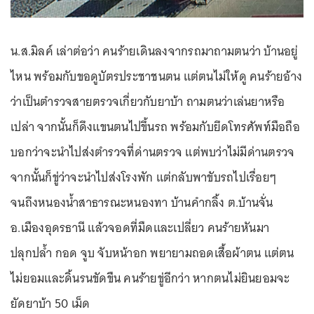
น.ส.มิลค์ เล่าต่อว่า คนร้ายเดินลงจากรถมาถามตนว่า บ้านอยู่
ไหน พร้อมกับขอดูบัตรประชาชนตน แต่ตนไม่ให้ดู คนร้ายอ้าง
ว่าเป็นตำรวจสายตรวจเกี่ยวกับยาบ้า ถามตนว่าเล่นยาหรือ
เปล่า จากนั้นก็ดึงแขนตนไปขึ้นรถ พร้อมกับยึดโทรศัพท์มือถือ
บอกว่าจะนำไปส่งตำรวจที่ด่านตรวจ แต่พบว่าไม่มีด่านตรวจ
จากนั้นก็ขู่ว่าจะนำไปส่งโรงพัก แต่กลับพาขับรถไปเรื่อยๆ
จนถึงหนองน้ำสาธารณะหนองทา บ้านคำกลิ้ง ต.บ้านจั่น
อ.เมืองอุดรธานี แล้วจอดที่มืดและเปลี่ยว คนร้ายหันมา
ปลุกปล้ำ กอด จูบ จับหน้าอก พยายามถอดเสื้อผ้าตน แต่ตน
ไม่ยอมและดิ้นรนขัดขืน คนร้ายขู่อีกว่า หากตนไม่ยินยอมจะ
ยัดยาบ้า 50 เม็ด