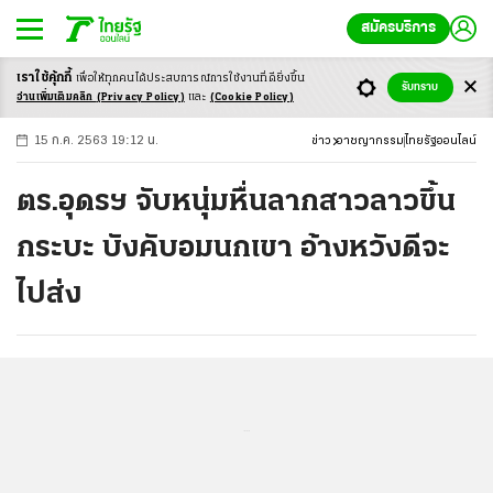
สมัครบริการ
เราใช้คุ้กกี้
เพื่อให้ทุกคนได้ประสบ
การณ์การใช้งานที่ดียิ่งขึ้น
+
ก
ก
-ก
รับทราบ
อ่านเพิ่มเติมคลิก
(Privacy Policy)
และ
(Cookie Policy)
15 ก.ค. 2563 19:12 น.
ข่าว
อาชญากรรม
ไทยรัฐออนไลน์
ตร.อุดรฯ จับหนุ่มหื่นลากสาวลาวขึ้น
กระบะ บังคับอมนกเขา อ้างหวังดีจะ
ไปส่ง
...