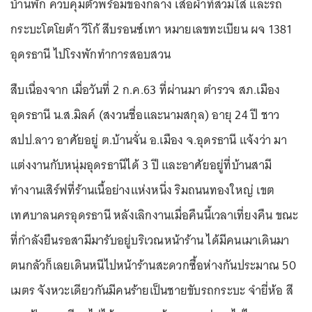
บ้านพัก ควบคุมตัวพร้อมของกลาง เสื้อผ้าที่สวมใส่ และรถ
กระบะโตโยต้า วีโก้ สีบรอนซ์เทา หมายเลขทะเบียน ผจ 1381
อุดรธานี ไปโรงพักทำการสอบสวน
สืบเนื่องจาก เมื่อวันที่ 2 ก.ค.63 ที่ผ่านมา ตำรวจ สภ.เมือง
อุดรธานี น.ส.มิลค์ (สงวนชื่อและนามสกุล) อายุ 24 ปี ชาว
สปป.ลาว อาศัยอยู่ ต.บ้านจั่น อ.เมือง จ.อุดรธานี แจ้งว่า มา
แต่งงานกับหนุ่มอุดรธานีได้ 3 ปี และอาศัยอยู่ที่บ้านสามี
ทำงานเสิร์ฟที่ร้านเนื้อย่างแห่งหนึ่ง ริมถนนทองใหญ่ เขต
เทศบาลนครอุดรธานี หลังเลิกงานเมื่อคืนนี้เวลาเที่ยงคืน ขณะ
ที่กำลังยืนรอสามีมารับอยู่บริเวณหน้าร้าน ได้มีคนเมาเดินมา
ตนกลัวก็เลยเดินหนีไปหน้าร้านสะดวกซื้อห่างกันประมาณ 50
เมตร จังหวะเดียวกันมีคนร้ายเป็นชายขับรถกระบะ จำยี่ห้อ สี