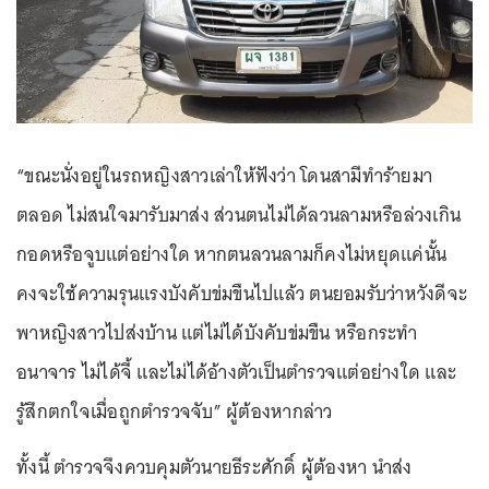
“ขณะนั่งอยู่ในรถหญิงสาวเล่าให้ฟังว่า โดนสามีทำร้ายมา
ตลอด ไม่สนใจมารับมาส่ง ส่วนตนไม่ได้ลวนลามหรือล่วงเกิน
กอดหรือจูบแต่อย่างใด หากตนลวนลามก็คงไม่หยุดแค่นั้น
คงจะใช้ความรุนแรงบังคับข่มขืนไปแล้ว ตนยอมรับว่าหวังดีจะ
พาหญิงสาวไปส่งบ้าน แต่ไม่ได้บังคับข่มขืน หรือกระทำ
อนาจาร ไม่ได้จี้ และไม่ได้อ้างตัวเป็นตำรวจแต่อย่างใด และ
รู้สึกตกใจเมื่อถูกตำรวจจับ” ผู้ต้องหากล่าว
ทั้งนี้ ตำรวจจึงควบคุมตัวนายธีระศักดิ์ ผู้ต้องหา นำส่ง