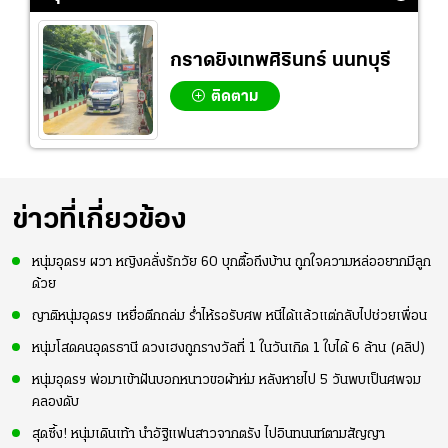
กราดยิงเทพศิรินทร์ นนทบุรี
ติดตาม
ข่าวที่เกี่ยวข้อง
หนุ่มอุดรฯ ผวา หญิงคลั่งรักวัย 60 บุกตื้อถึงบ้าน ถูกใจความหล่ออยากมีลูก
ด้วย
ญาติหนุ่มอุดรฯ เหยื่อตึกถล่ม ร่ำไห้รอรับศพ หนีได้แล้วแต่กลับไปช่วยเพื่อน
หนุ่มโสดคนอุดรธานี ดวงเฮงถูกรางวัลที่ 1 ในวันเกิด 1 ใบได้ 6 ล้าน (คลิป)
หนุ่มอุดรฯ พ่อมาเข้าฝันบอกหนาวขอผ้าห่ม หลังหายไป 5 วันพบเป็นศพจม
คลองดับ
สุดซึ้ง! หนุ่มเดินเท้า นำอัฐิแฟนสาวจากตรัง ไปอินทนนท์ตามสัญญา