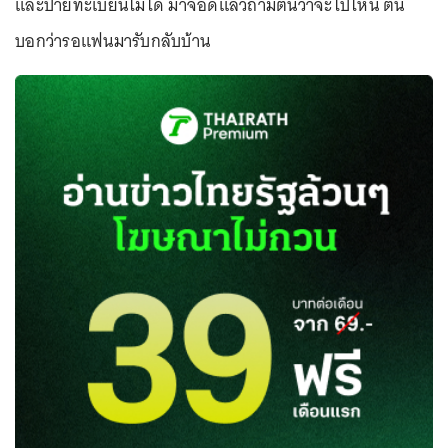
และป้ายทะเบียนไม่ได้ มาจอดแล้วถามตนว่าจะไปไหน ตน
บอกว่ารอแฟนมารับกลับบ้าน