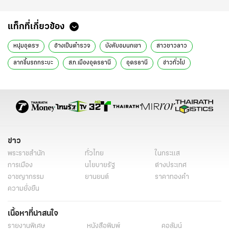
แท็กที่เกี่ยวข้อง
หนุ่มอุดรฯ
อ้างเป็นตำรวจ
บังคับอมนกเขา
สาวชาวลาว
ลากขึ้นรถกระบะ
สภ.เมืองอุดรธานี
อุดรธานี
ข่าวทั่วไป
ข่าว
พระราชสำนัก
ทั่วไทย
ในกระแส
การเมือง
นโยบายรัฐ
ต่างประเทศ
อาชญากรรม
ยานยนต์
ราคาทองคำ
ความยั่งยืน
เนื้อหาที่น่าสนใจ
รายงานพิเศษ
หนังสือพิมพ์
คอลัมน์