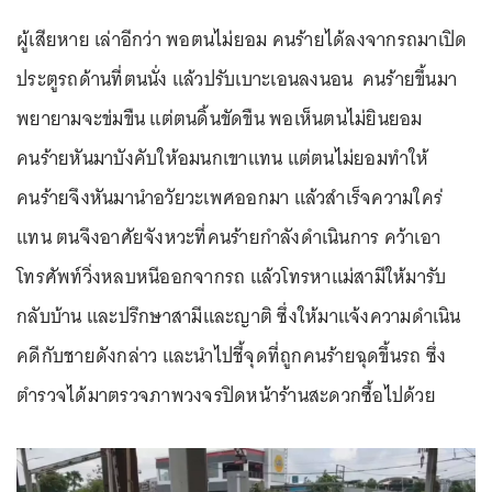
ผู้เสียหาย เล่าอีกว่า พอตนไม่ยอม คนร้ายได้ลงจากรถมาเปิด
ประตูรถด้านที่ตนนั่ง แล้วปรับเบาะเอนลงนอน คนร้ายขึ้นมา
พยายามจะข่มขืน แต่ตนดิ้นขัดขืน พอเห็นตนไม่ยินยอม
คนร้ายหันมาบังคับให้อมนกเขาแทน แต่ตนไม่ยอมทำให้
คนร้ายจึงหันมานำอวัยวะเพศออกมา แล้วสำเร็จความใคร่
แทน ตนจึงอาศัยจังหวะที่คนร้ายกำลังดำเนินการ คว้าเอา
โทรศัพท์วิ่งหลบหนีออกจากรถ แล้วโทรหาแม่สามีให้มารับ
กลับบ้าน และปรึกษาสามีและญาติ ซึ่งให้มาแจ้งความดำเนิน
คดีกับชายดังกล่าว และนำไปชี้จุดที่ถูกคนร้ายฉุดขึ้นรถ ซึ่ง
ตำรวจได้มาตรวจภาพวงจรปิดหน้าร้านสะดวกซื้อไปด้วย