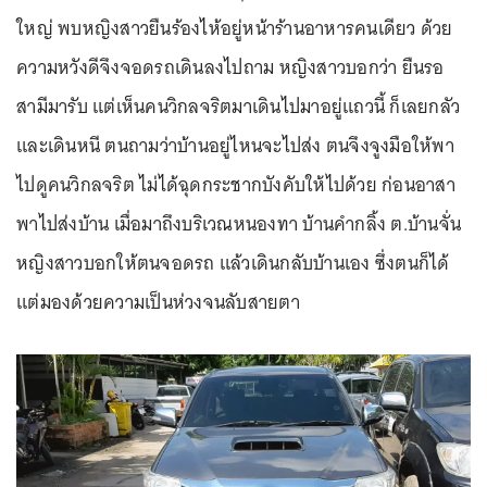
ใหญ่ พบหญิงสาวยืนร้องไห้อยู่หน้าร้านอาหารคนเดียว ด้วย
ความหวังดีจึงจอดรถเดินลงไปถาม หญิงสาวบอกว่า ยืนรอ
สามีมารับ แต่เห็นคนวิกลจริตมาเดินไปมาอยู่แถวนี้ ก็เลยกลัว
และเดินหนี ตนถามว่าบ้านอยู่ไหนจะไปส่ง ตนจึงจูงมือให้พา
ไปดูคนวิกลจริต ไม่ได้ฉุดกระชากบังคับให้ไปด้วย ก่อนอาสา
พาไปส่งบ้าน เมื่อมาถึงบริเวณหนองทา บ้านคำกลิ้ง ต.บ้านจั่น
หญิงสาวบอกให้ตนจอดรถ แล้วเดินกลับบ้านเอง ซึ่งตนก็ได้
แต่มองด้วยความเป็นห่วงจนลับสายตา