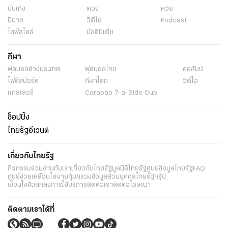
บันเทิง
ดวง
หวย
นิยาย
วิดีโอ
Podcast
ไลฟ์สไตล์
มัลติมีเดีย
กีฬา
ฟุตบอลต่่างประเทศ
ฟุตบอลไทย
คอลัมน์
ไฟต์สปอร์ต
กีฬาโลก
วิดีโอ
แกลเลอรี่
Carabao 7-a-Side Cup
ช็อปปิ้ง
ไทยรัฐอีเวนต์
เกี่ยวกับไทยรัฐ
กิจกรรม
ร่วมงานกับเรา
เกี่ยวกับไทยรัฐ
มูลนิธิไทยรัฐ
ศูนย์ข้อมูลไทยรัฐ
FAQ
ศูนย์ช่วยเหลือ
นโยบายคุ้มครองข้อมูลส่วนบุคคลไทยรัฐกรุ๊ป
เงื่อนไขข้อตกลงการใช้บริการ
ติดต่อเรา
ติดต่อโฆษณา
ติดตามเราได้ที่