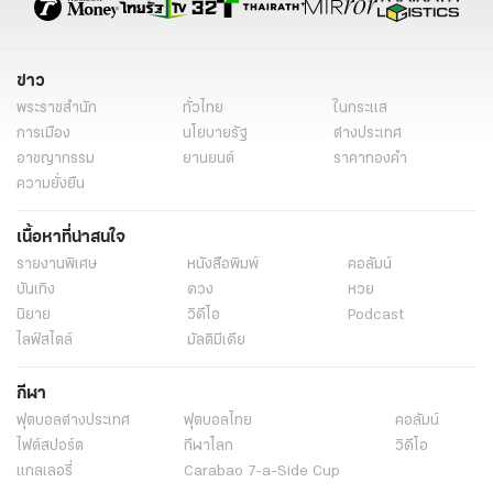
ข่าว
พระราชสำนัก
ทั่วไทย
ในกระแส
การเมือง
นโยบายรัฐ
ต่างประเทศ
อาชญากรรม
ยานยนต์
ราคาทองคำ
ความยั่งยืน
เนื้อหาที่น่าสนใจ
รายงานพิเศษ
หนังสือพิมพ์
คอลัมน์
บันเทิง
ดวง
หวย
นิยาย
วิดีโอ
Podcast
ไลฟ์สไตล์
มัลติมีเดีย
กีฬา
ฟุตบอลต่่างประเทศ
ฟุตบอลไทย
คอลัมน์
ไฟต์สปอร์ต
กีฬาโลก
วิดีโอ
แกลเลอรี่
Carabao 7-a-Side Cup