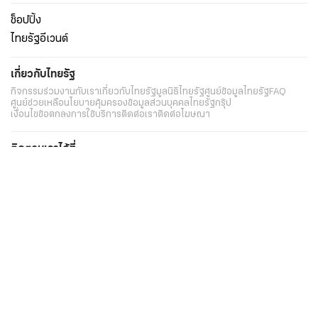
ช็อปปิ้ง
ไทยรัฐอีเวนต์
เกี่ยวกับไทยรัฐ
กิจกรรม
ร่วมงานกับเรา
เกี่ยวกับไทยรัฐ
มูลนิธิไทยรัฐ
ศูนย์ข้อมูลไทยรัฐ
FAQ
ศูนย์ช่วยเหลือ
นโยบายคุ้มครองข้อมูลส่วนบุคคลไทยรัฐกรุ๊ป
เงื่อนไขข้อตกลงการใช้บริการ
ติดต่อเรา
ติดต่อโฆษณา
ติดตามเราได้ที่
Application
My THAIRATH