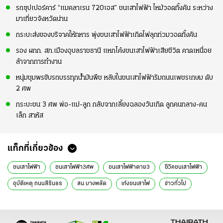
รถซุปเปอร์คาร์ “แมคลาเรน 720เอส” ชนเสาไฟฟ้า ไหม้วอดทั้งคัน ระหว่าง
มาเที่ยวจังหวัดน่าน
กระบะส่งของบริจาคให้ทหาร พุ่งชนเสาไฟฟ้าเกิดไฟลุกท่วมวอดทั้งคัน
รอง ผกก. สภ.เมืองอุบลราชธานี แหกโค้งชนเสาไฟฟ้าเสียชีวิต คาดเหนื่อย
ล้าจากการทำงาน
หนุ่มชุมพรขับรถบรรทุกน้ำมันพืช หลับในชนเสาไฟฟ้าริมถนนเพชรเกษม ดับ
2 ศพ
กระบะชน 3 ศพ พ่อ-แม่-ลูก กลับจากเลี้ยงฉลองวันเกิด ลูกคนกลาง-คน
เล็ก สาหัส
แท็กที่เกี่ยวข้อง
ชนเสาไฟฟ้า
ชนเสาไฟฟ้า3ศพ
ชนเสาไฟฟ้าตาย3
ซีวิคชนเสาไฟฟ้า
อุบัติเหตุ ถนนสิรินธร
สน.บางพลัด
เก๋งชนเสาไฟ
ข่าวทั่วไป