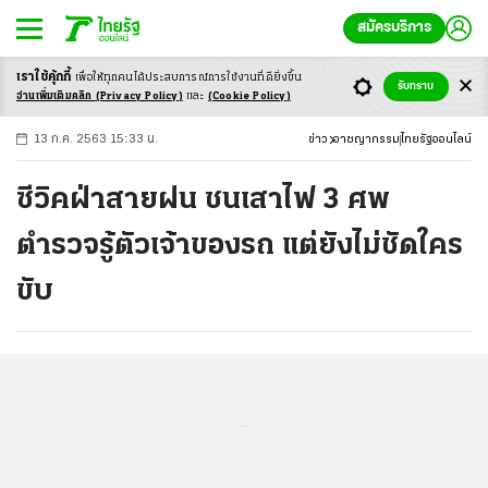
สมัครบริการ
เราใช้คุ้กกี้
เพื่อให้ทุกคนได้ประสบ
การณ์การใช้งานที่ดียิ่งขึ้น
+
ก
ก
-ก
รับทราบ
อ่านเพิ่มเติมคลิก
(Privacy Policy)
และ
(Cookie Policy)
13 ก.ค. 2563 15:33 น.
ข่าว
อาชญากรรม
ไทยรัฐออนไลน์
ซีวิคฝ่าสายฝน ชนเสาไฟ 3 ศพ
ตำรวจรู้ตัวเจ้าของรถ แต่ยังไม่ชัดใคร
ขับ
...