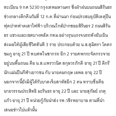
ทะเบียน 9 กศ 5230 กรุงเทพมหานคร ซิ่งฝ่าฝนบนถนนสิรินธร
ช่วงกลางดึกคืนวันที่ 12 ก.ค.ที่ผ่านมา ก่อนประสบอุบัติเหตุปีน
ฟุตปาทฟาดเสาไฟฟ้า บริเวณใกล้ปากซอยสิรินธร 2 ถนนสิริน
ธร แขวงและเขตบางพลัด กทม.อย่างรุนแรงจนรถพังยับเยิน
ส่งผลให้ผู้เสียชีวิตทันที 3 ราย ประกอบด้วย น.ส.สุมิตรา โคตร
ขมภู อายุ 21 ปี พบศพในซากรถ อีก 2 รายศพกระจัดกระจาย
อยู่บนพื้นถนน คือ น.ส.แพรววนิต สกุลวรภักดี อายุ 21 ปี ดีกรี
นักแม่นปืนกีฬาเยาวชน กับ นายคมกฤษ เลพล อายุ 22 ปี
นอกจากนี้ยังมีผู้ได้รับบาดเจ็บสาหัสอีก 2 คน ทราบชื่อคือ
นายวรรณประสิทธิ มะรินธร อายุ 22 ปี และ นายสุกัลย์ เกตุ
แก้ว อายุ 21 ปี หน่วยกู้ภัยนำส่ง รพ.วชิรพยาบาล ตามที่นำ
เสนอข่าวไปแล้วนั้น