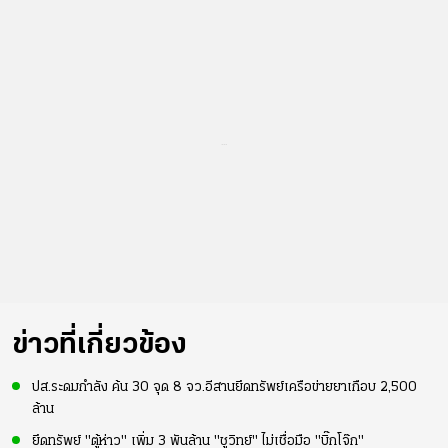
...
ข่าวที่เกี่ยวข้อง
ปส.ระดมกำลัง ค้น 30 จุด 8 จว.อีสานยึดทรัพย์เครือข่ายยาเกือบ 2,500
ล้าน
ยึดทรัพย์ "ตู้ห่าว" เพิ่ม 3 พันล้าน "ชูวิทย์" ไม่เชื่อมือ "บิ๊กโจ๊ก"