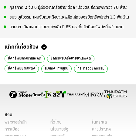
ภูธรภาค 2 จับ 6 ผู้ต้องหาเครือข่าย ต้อล เมืองชล ยึดทรัพย์กว่า 70 ล้าน
รมว.ยุติธรรม เผยจับกุมแก๊งยาเสพติด ตัดวงจรยึดทรัพย์กว่า 1.3 พันล้าน
นายกฯ เปิดแผนปราบยาเสพติด ปี 65 ยธ.ตั้งเป้ายึดทรัพย์หมื่นล้านบาท
แท็กที่เกี่ยวข้อง
ยึดทรัพย์แก๊งยาเสพติด
ยึดทรัพย์เครือข่ายยาเสพติด
ยึดทรัพย์ยาเสพติด
สมศักดิ์ เทพสุทิน
กระทรวงยุติธรรม
รมว.ยุติธรรม
แวลู เบส
ข่าวทั่วไป
ข่าว
พระราชสำนัก
ทั่วไทย
ในกระแส
การเมือง
นโยบายรัฐ
ต่างประเทศ