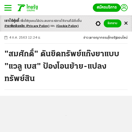
สมัครบริการ
เราใช้คุ้กกี้
เพื่อให้ทุกคนได้ประสบ
การณ์การใช้งานที่ดียิ่งขึ้น
+
ก
ก
-ก
รับทราบ
อ่านเพิ่มเติมคลิก
(Privacy Policy)
และ
(Cookie Policy)
4 ก.ค. 2563 12:24 น.
ข่าว
อาชญากรรม
ไทยรัฐออนไลน์
"สมศักดิ์" ดันยึดทรัพย์แก๊งยาแบบ
"แวลู เบส" ป้องโอนย้าย-แปลง
ทรัพย์สิน
...