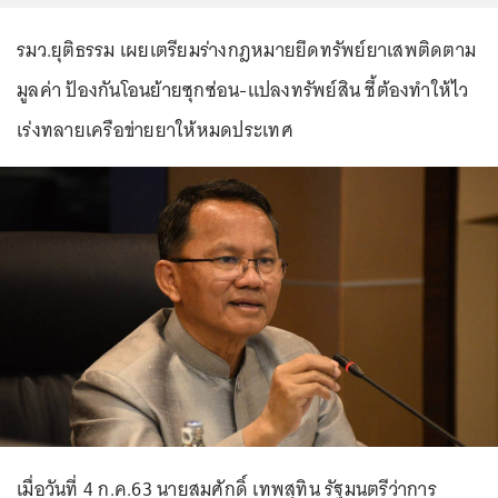
รมว.ยุติธรรม เผยเตรียมร่างกฎหมายยึดทรัพย์ยาเสพติดตาม
มูลค่า ป้องกันโอนย้ายซุกซ่อน-แปลงทรัพย์สิน ชี้ต้องทำให้ไว
เร่งทลายเครือข่ายยาให้หมดประเทศ
เมื่อวันที่ 4 ก.ค.63 นายสมศักดิ์ เทพสุทิน รัฐมนตรีว่าการ