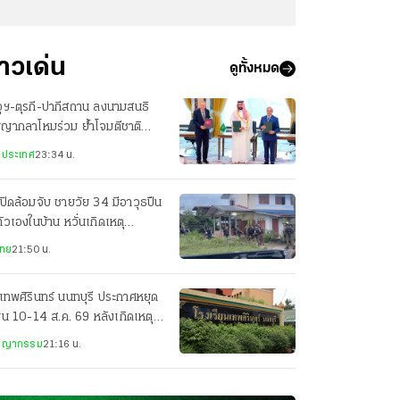
่าวเด่น
ดูทั้งหมด
ุฯ-ตุรกี-ปากีสถาน ลงนามสนธิ
ญญากลาโหมร่วม ย้ำโจมตีชาติ
ยวเท่ากับโจมตีทั้ง 3 ประเทศ
งประเทศ
23:34 น.
ปิดล้อมจับ ชายวัย 34 มีอาวุธปืน
ตัวเองในบ้าน หวั่นเกิดเหตุ
นตราย
ไทย
21:50 น.
เทพศิรินทร์ นนทบุรี ประกาศหยุด
ยน 10-14 ส.ค. 69 หลังเกิดเหตุก
ยิง
ชญากรรม
21:16 น.