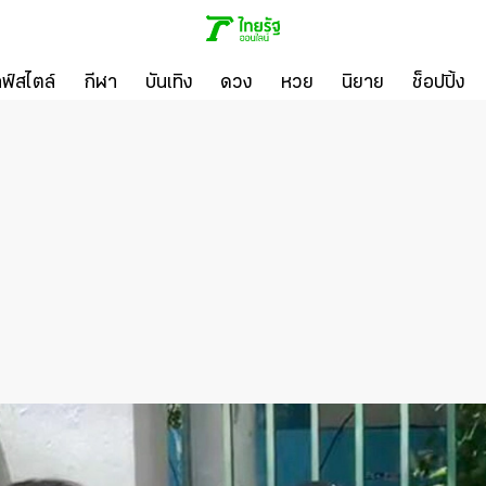
ลฟ์สไตล์
กีฬา
บันเทิง
ดวง
หวย
นิยาย
ช็อปปิ้ง