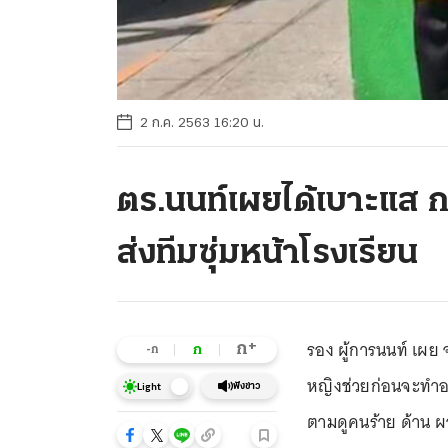
2 ก.ค. 2563 16:20 น.
ตร.นนท์เผยได้เบาะแส 
ส่งทีมซุ่มหน้าโรงเรียน
รอง ผู้การนนท์ เผย
+
ก
ก
-ก
หญิงช่วยก่อนจะทำอน
ฟังข่าว
Light
ตามดูคนร้าย ด้าน ผอ