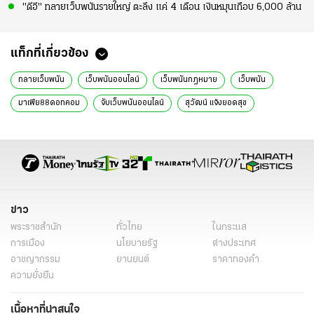
"ดีอี" ทลายเว็บพนันรายใหญ่ ตะลึง แค่ 4 เดือน เงินหมุนเกือบ 6,000 ล้าน
แท็กที่เกี่ยวข้อง
ทลายเว็บพนัน
เว็บพนันออนไลน์
เว็บพนันกฎหมาย
เว็บพนัน
มาเฟีย88ดอทคอม
จับเว็บพนันออนไลน์
สุวัฒน์ แจ้งยอดสุข
ข่าวทั่วไป
ข่าว
พระราชสำนัก
ทั่วไทย
ในกระแส
การเมือง
นโยบายรัฐ
ต่างประเทศ
อาชญากรรม
ยานยนต์
ราคาทองคำ
ความยั่งยืน
เนื้อหาที่น่าสนใจ