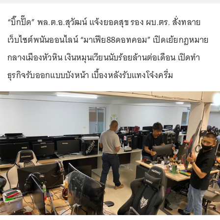
“บิ๊กปั๊ด” พล.ต.อ.สุวัฒน์ แจ้งยอดสุข รอง ผบ.ตร. สั่งทลาย
เว็บไซต์พนันออนไลน์ “มาเฟีย88ดอทคอม” เปิดเย้ยกฎหมาย
กลางเมืองหัวหิน เงินหมุนเวียนนับร้อยล้านต่อเดือน เปิดทำ
ธุรกิจรับออกแบบบังหน้า เบื้องหลังรับแทงโจ๋งครึ่ม