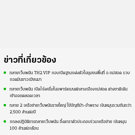
ข่าวที่เกี่ยวข้อง
ทลายเว็บพนัน TH2.VIP แอบเปิดฐานแฝงตัวในชุมชนพื้นที่ อ.แม่สอด รวบ
แอดมินชาวเมียนมา
ทลายเว็บพนัน เปิดโจ๋งครึ่มในอพาร์ตเมนต์กลางเมืองแม่สอด ต่างชาติเดิน
เข้าออกตลอดเวลา
ทลาย 2 เครือข่ายเว็บพนันรายใหญ่ ใช้บัญชีม้า-อำพราง เงินหมุนรวมกันกว่า
2,500 ล้านต่อปี
แถลงปฏิบัติการทลายเว็บพนัน อึ้งดาราตัวประกอบร่วมเครือข่าย เงินหมุน
100 ล้านต่อเดือน