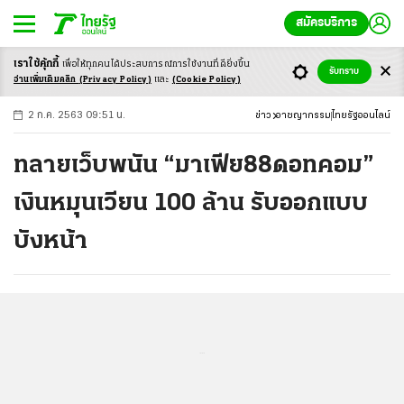
สมัครบริการ
เราใช้คุ้กกี้
เพื่อให้ทุกคนได้ประสบ
การณ์การใช้งานที่ดียิ่งขึ้น
+
ก
ก
-ก
รับทราบ
อ่านเพิ่มเติมคลิก
(Privacy Policy)
และ
(Cookie Policy)
2 ก.ค. 2563 09:51 น.
ข่าว
อาชญากรรม
ไทยรัฐออนไลน์
ทลายเว็บพนัน “มาเฟีย88ดอทคอม”
เงินหมุนเวียน 100 ล้าน รับออกแบบ
บังหน้า
...