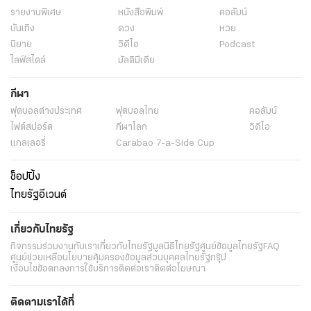
รายงานพิเศษ
หนังสือพิมพ์
คอลัมน์
บันเทิง
ดวง
หวย
นิยาย
วิดีโอ
Podcast
ไลฟ์สไตล์
มัลติมีเดีย
กีฬา
ฟุตบอลต่่างประเทศ
ฟุตบอลไทย
คอลัมน์
ไฟต์สปอร์ต
กีฬาโลก
วิดีโอ
แกลเลอรี่
Carabao 7-a-Side Cup
ช็อปปิ้ง
ไทยรัฐอีเวนต์
เกี่ยวกับไทยรัฐ
กิจกรรม
ร่วมงานกับเรา
เกี่ยวกับไทยรัฐ
มูลนิธิไทยรัฐ
ศูนย์ข้อมูลไทยรัฐ
FAQ
ศูนย์ช่วยเหลือ
นโยบายคุ้มครองข้อมูลส่วนบุคคลไทยรัฐกรุ๊ป
เงื่อนไขข้อตกลงการใช้บริการ
ติดต่อเรา
ติดต่อโฆษณา
ติดตามเราได้ที่