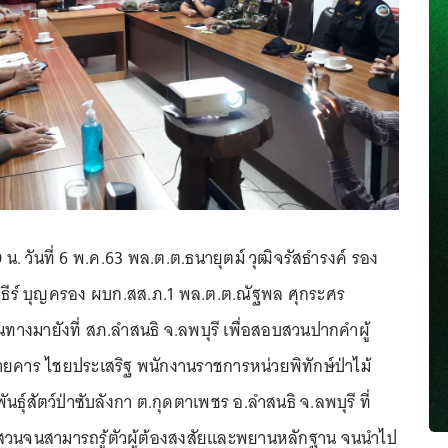
 น. วันที่ 6 พ.ค.63 พล.ต.ต.ธนายุตม์ วุฒิจรัสธำรงค์ รอง
ภธีร์ บุญครอง ผบก.สส.ภ.1 พล.ต.ต.ณัฐพล ศุกระศร
นทางมายังที่ สภ.ลำสนธิ จ.ลพบุรี เพื่อสอบสวนปากคำผู้
ยคาร ไชยประเสริฐ พนักงานราชการหน่วยพิทักษ์ป่าไม้
ันธุ์สัตว์ป่าซับลังกา ต.กุดตาเพชร อ.ลำสนธิ จ.ลพบุรี ที่
นจนสามารถรู้ตัวผู้ต้องสงสัยและพยานหลักฐาน จนนำไป