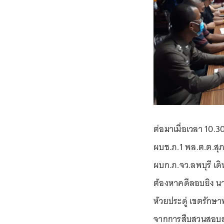
ต่อมาเมื่อเวลา 10.30
ผบช.ภ.1 พล.ต.ต.สุ
ผบก.ภ.จว.ลพบุรี เดิ
ต้องหาคดีลอบยิง นา
ห้วยประดู่ เขตรักษาพ
จากการสืบสวนสอบสว