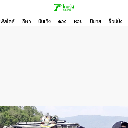
ลฟ์สไตล์
กีฬา
บันเทิง
ดวง
หวย
นิยาย
ช็อปปิ้ง