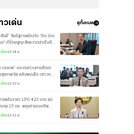
่าวเด่น
ดูทั้งหมด
ศักดิ์” ซัดรัฐบาลต้อนรับ “มิน อ่อง
าย” ทำไทยสูญเสียความน่าเชื่อถือ
วทีโลก
เมือง
13:18 น.
ส.เอกภพ” แนะทบทวนการศึกษา
านสุขภาพจิต หลังพบเด็ก-เยาวชน
่ยงซึมเศร้าสูง
เมือง
13:07 น.
ฐบาลตรึงราคา LPG 423 บาท ต่อ
ขนาด 15 กก. พยุงค่าครองชีพ
ะชาชน
เมือง
12:51 น.