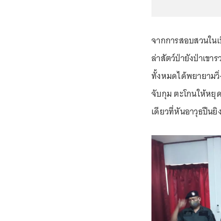
จากการสอบสวนในเบื้อ
ล่าสัตว์ป่ายังป่าเขาร
ทั้งหมดได้พยายามวิ
จับกุม ตะโกนให้หยุด
เดียวที่หันอาวุธปืนยิ