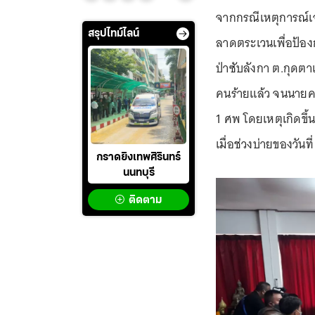
จากกรณีเหตุการณ์เจ้า
สรุปไทม์ไลน์
ลาดตระเวนเพื่อป้อง
ป่าซับลังกา ต.กุดต
คนร้ายแล้ว จนนายคา
1 ศพ โดยเหตุเกิดขึ้
เมื่อช่วงบ่ายของวันท
กราดยิงเทพศิรินทร์
นนทบุรี
ติดตาม