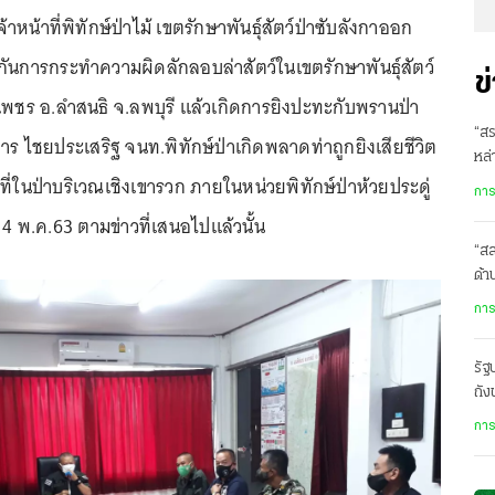
หน้าที่พิทักษ์ป่าไม้ เขตรักษาพันธุ์สัตว์ป่าซับลังกาออก
กันการกระทำความผิดลักลอบล่าสัตว์ในเขตรักษาพันธุ์สัตว์
ข
าเพชร อ.ลำสนธิ จ.ลพบุรี แล้วเกิดการยิงปะทะกับพรานป่า
“สร
ร ไชยประเสริฐ จนท.พิทักษ์ป่าเกิดพลาดท่าถูกยิงเสียชีวิต
หล่
นที่ในป่าบริเวณเชิงเขารวก ภายในหน่วยพิทักษ์ป่าห้วยประดู่
ในเ
การ
ี่ 4 พ.ค.63 ตามข่าวที่เสนอไปแล้วนั้น
“ส
ด้
เสี
การ
รั
ถัง
ปร
การ