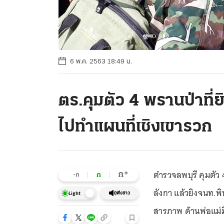
6 พ.ค. 2563 18:49 น.
ตร.คุมตัว 4 พรานป่าที่ยิ
ไปทำแผนที่เชิงเขารวก
ตำรวจลพบุรี คุมตัว 4
+
ก
ก
-ก
ลังกา แล้วยิงจนท.พิ
ฟังข่าว
Light
สารภาพ ด้านพ่อแม่ม