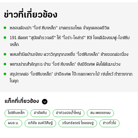
ข่าวที่เกี่ยวข้อง
หลอนต้องฆ่า "ไอซ์ หีบเหล็ก" ฆาตกรรมโหด จำคุกตลอดชีวิต
191 ติดยศ "สุนัขตำรวจตรี" ให้ "ไอร่า-โคล่าร์" K9 ไขคดีน้องชมพู่-ไอซ์หีบ
เหล็ก
พลบค่ำปิดบ้านเงียบ ผวาวิญญาณเหยื่อ “ไอซ์หีบเหล็ก” ย้ายออกต่อเนื่อง
พยานปากสำคัญแฉ บ้าน “ไอซ์ หีบเหล็ก” ยังมีอีกศพ ฝังใต้ต้นมะม่วง
สรุปภาคต่อ “ไอซ์หีบเหล็ก” ฆ่าปีละศพ โป๊ะแตกเพราะโม้ เซ่นไหว้ ท้าทายจาก
ในคุก
แท็กที่เกี่ยวข้อง
ไอซ์หีบเหล็ก
ฆ่ายัดหีบ
ฆ่าถ่วงบ่อน้ำใหญ่
สน.เพชรเกษม
ผบช.น.
อภิชัย องค์วิศิษฐ์
วรินทร์ธรณ์ ไชยเชษฐ
ข่าวทั่วไป