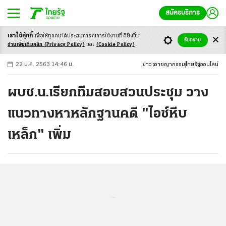
สมัครบริการ
เราใช้คุ้กกี้
เพื่อให้ทุกคนได้ประสบ
การณ์การใช้งานที่ดียิ่งขึ้น
+
ก
ก
-ก
รับทราบ
อ่านเพิ่มเติมคลิก
(Privacy Policy)
และ
(Cookie Policy)
22 ม.ค. 2563 14:46 น.
ข่าว
อาชญากรรม
ไทยรัฐออนไลน์
ผบช.น.เรียกทีมสอบสวนประชุม วาง
แนวทางหาหลักฐานคดี "ไอซ์หีบ
เหล็ก" เพิ่ม
...