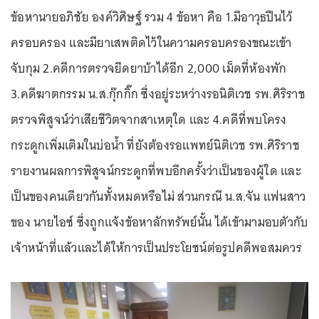
ข้อหานายอภิชัย องค์วิศิษฐ์ รวม 4 ข้อหา คือ 1.มีอาวุธปืนไว้
ครอบครอง และมียาเสพติดไว้ในความครอบครองขณะเข้า
จับกุม 2.คดีการตรวจยึดยาบ้าได้อีก 2,000 เม็ดที่ห้องพัก
3.คดีฆาตกรรม น.ส.กุ๊กกิ๊ก ซึ่งอยู่ระหว่างรอนิติเวช รพ.ศิริราช
ตรวจพิสูจน์ว่าเสียชีวิตจากสาเหตุใด และ 4.คดีที่พบโครง
กระดูกเพิ่มเติมในบ่อน้ำ ที่ยังต้องรอแพทย์นิติเวช รพ.ศิริราช
รายงานผลการพิสูจน์กระดูกที่พบอีกครั้งว่าเป็นของผู้ใด และ
เป็นของคนเดียวกันทั้งหมดหรือไม่ ส่วนกรณี น.ส.จัน แฟนสาว
ของ นายไอซ์ ซึ่งถูกแจ้งข้อหาลักทรัพย์นั้น ได้เข้ามามอบตัวกับ
เจ้าหน้าที่แล้วและได้ให้การเป็นประโยชน์ต่อรูปคดีพอสมควร