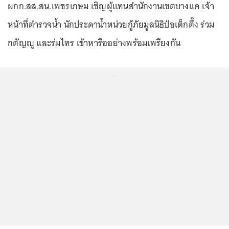
ผกก.สส.สน.เพชรเกษม เชิญผู้แทนสำนักงานเขตบางแค เจ้า
หน้าที่ตำรวจน้ำ นักประดาน้ำหน่วยกู้ภัยมูลนิธิป่อเต็กตึ๊ง ร่วม
กตัญญู และร่มไทร เข้าหารืออย่างพร้อมเพรียงกัน
...