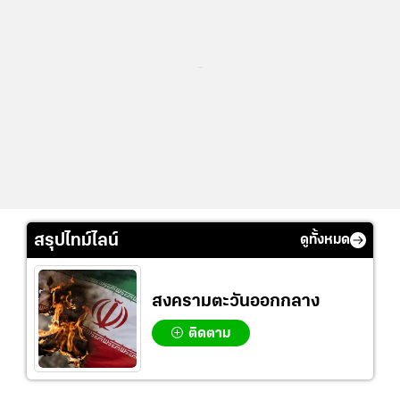
...
สรุปไทม์ไลน์
ดูทั้งหมด
สงครามตะวันออกกลาง
ติดตาม