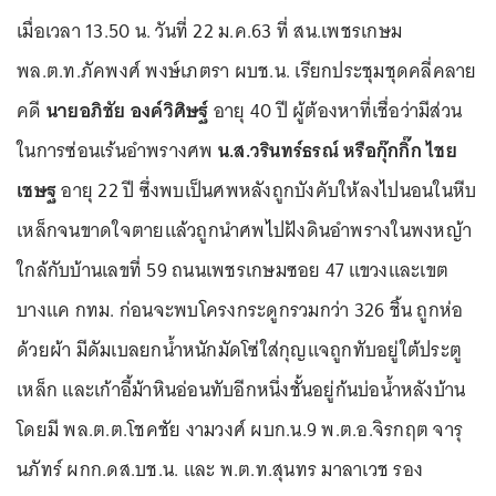
เมื่อเวลา 13.50 น. วันที่ 22 ม.ค.63 ที่ สน.เพชรเกษม
พล.ต.ท.ภัคพงศ์ พงษ์เภตรา ผบช.น. เรียกประชุมชุดคลี่คลาย
คดี
นายอภิชัย องค์วิศิษฐ์
อายุ 40 ปี ผู้ต้องหาที่เชื่อว่ามีส่วน
ในการซ่อนเร้นอำพรางศพ
น.ส.วรินทร์ธรณ์ หรือกุ๊กกิ๊ก ไชย
เชษฐ
อายุ 22 ปี ซึ่งพบเป็นศพหลังถูกบังคับให้ลงไปนอนในหีบ
เหล็กจนขาดใจตายแล้วถูกนำศพไปฝังดินอำพรางในพงหญ้า
ใกล้กับบ้านเลขที่ 59 ถนนเพชรเกษมซอย 47 แขวงและเขต
บางแค กทม. ก่อนจะพบโครงกระดูกรวมกว่า 326 ชิ้น ถูกห่อ
ด้วยผ้า มีดัมเบลยกน้ำหนักมัดโซ่ใส่กุญแจถูกทับอยู่ใต้ประตู
เหล็ก และเก้าอี้ม้าหินอ่อนทับอีกหนึ่งชั้นอยู่ก้นบ่อน้ำหลังบ้าน
โดยมี พล.ต.ต.โชคชัย งามวงศ์ ผบก.น.9 พ.ต.อ.จิรกฤต จารุ
นภัทร์ ผกก.ดส.บช.น. และ พ.ต.ท.สุนทร มาลาเวช รอง