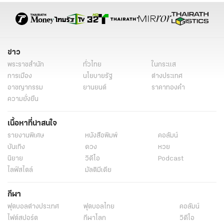
ข่าว
พระราชสำนัก
ทั่วไทย
ในกระแส
การเมือง
นโยบายรัฐ
ต่างประเทศ
อาชญากรรม
ยานยนต์
ราคาทองคำ
ความยั่งยืน
เนื้อหาที่น่าสนใจ
รายงานพิเศษ
หนังสือพิมพ์
คอลัมน์
บันเทิง
ดวง
หวย
นิยาย
วิดีโอ
Podcast
ไลฟ์สไตล์
มัลติมีเดีย
กีฬา
ฟุตบอลต่่างประเทศ
ฟุตบอลไทย
คอลัมน์
ไฟต์สปอร์ต
กีฬาโลก
วิดีโอ