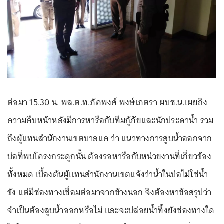
ต่อมา 15.30 น. พล.ต.ท.ภัคพงศ์ พงษ์เภตรา ผบช.น.เผยถึง
ความคืบหน้าหลังมีการหารือกับทีมกู้ภัยและนักประดาน้ำ รวม
ถึงผู้แทนสำนักงานเขตบาลแค ว่า แนวทางการสูบน้ำออกจาก
บ่อที่พบโครงกระดูกนั้น ต้องรอหารือกับหน่วยงานที่เกี่ยวข้อง
ทั้งหมด เบื้องต้นผู้แทนสำนักงานเขตแจ้งว่าน้ำในบ่อไม่ใช่น้ำ
ขัง แต่มีช่องทางเชื่อมต่อมาจากข้างนอก จึงต้องหาข้อสรุปว่า
จำเป็นต้องสูบน้ำออกหรือไม่ และจะปล่อยน้ำทิ้งยังช่องทางใด