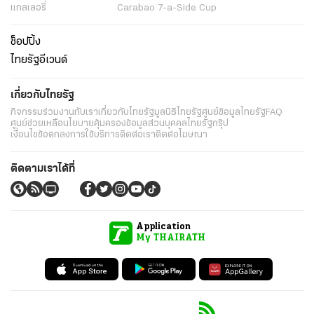
แกลเลอรี่
Carabao 7-a-Side Cup
ช็อปปิ้ง
ไทยรัฐอีเวนต์
เกี่ยวกับไทยรัฐ
กิจกรรม
ร่วมงานกับเรา
เกี่ยวกับไทยรัฐ
มูลนิธิไทยรัฐ
ศูนย์ข้อมูลไทยรัฐ
FAQ
ศูนย์ช่วยเหลือ
นโยบายคุ้มครองข้อมูลส่วนบุคคลไทยรัฐกรุ๊ป
เงื่อนไขข้อตกลงการใช้บริการ
ติดต่อเรา
ติดต่อโฆษณา
ติดตามเราได้ที่
Application
My THAIRATH