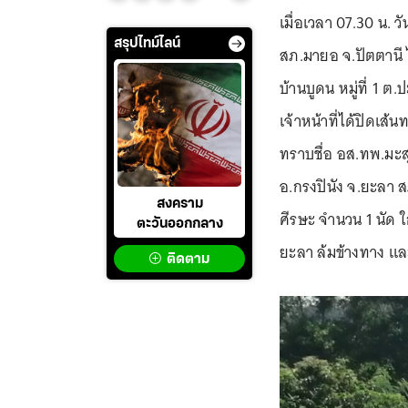
เมื่อเวลา 07.30 น. 
สรุปไทม์ไลน์
สภ.มายอ จ.ปัตตานี ได
บ้านบูดน หมู่ที่ 1 ต
เจ้าหน้าที่ได้ปิดเส้
ทราบชื่อ อส.ทพ.มะสุ
อ.กรงปินัง จ.ยะลา
สงคราม
ศีรษะ จำนวน 1 นัด 
ตะวันออกกลาง
ยะลา ล้มข้างทาง แล
ติดตาม