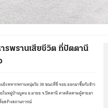
รพรานเสียชีวิต ที่ปัตตานี
ว
บยิงทหารพรานหนุ่มวัย 38 ขณะที่ขี่ จยย.ออกมาซื้อกับข้าว
ยในหมู่บ้านบูดน อ.มายอ จ.ปัตตานี คาดติดตามผู้ตายมา
พื่อสร้างสถานการณ์