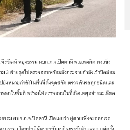
ต.จีรวัฒน์ พยุงธรรม ผบก.ภ.จ.ปัตตานี พ.อ.สมคิด คงแข็ง
วม 3 ฝ่ายรุดไปตรวจสอบพร้อมสั่งกระจายกำลังเข้าปิดล้อม
ปยังหน่วยกำลังในพื้นที่ตั้งจุดสกัด ตรวจค้นรถทุกชนิดและ
าออกในพื้นที่ พร้อมให้ตรวจสอบในที่เกิดเหตุอย่างละเอียด
งธรรม ผบก.ภ.จ.ปัตตานี เปิดเผยว่า ผู้ตายเพิ่งจะออกเวร
งภรรยา โดยปกติผู้ตายกลับมาก็จะระวังตัวตลอด แต่ครั้ง