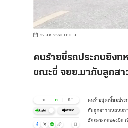
22 ม.ค. 2563 11:13 น.
คนร้ายขี่รถประกบยิงทหา
ขณะขี่ จยย.มากับลูกสา
คนร้ายสุดเหี้ยมประก
+
ก
ก
-ก
กับลูกสาว บนถนนภา
ฟังข่าว
Light
สักระยะก่อนลงมือ เ