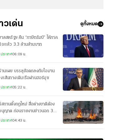
่าวเด่น
ดูทั้งหมด
บาลสหรัฐฯ คืน “ภาษีทรัมป์” ให้ภาค
กิจแล้ว 3.3 ล้านล้านบาท
งประเทศ
06:09 น.
ร่านเผย บรรลุข้อตกลงกับโอมาน
่องเส้นทางเดินเรือผ่านฮอร์มุซ
งประเทศ
05:22 น.
ีสถานตั้งกฎใหม่ สื่อต่างชาติต้อง
อนุญาต ก่อนรายงานข่าวนอก 3
องใหญ่
งประเทศ
04:43 น.