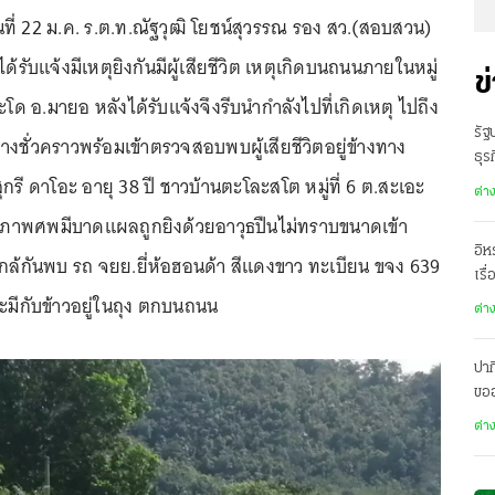
วันที่ 22 ม.ค. ร.ต.ท.ณัฐวุฒิ โยชน์สุวรรณ รอง สว.(สอบสวน)
้รับแจ้งมีเหตุยิงกันมีผู้เสียชีวิต เหตุเกิดบนถนนภายในหมู่
ข
.ปะโด อ.มายอ หลังได้รับแจ้งจึงรีบนำกำลังไปที่เกิดเหตุ ไปถึง
รัฐ
นทางชั่วคราวพร้อมเข้าตรวจสอบพบผู้เสียชีวิตอยู่ข้างทาง
ธุร
กรี ดาโอะ อายุ 38 ปี ชาวบ้านตะโละสโต หมู่ที่ 6 ต.สะเอะ
ต่า
 สภาพศพมีบาดแผลถูกยิงด้วยอาวุธปืนไม่ทราบขนาดเข้า
อิห
ใกล้กันพบ รถ จยย.ยี่ห้อฮอนด้า สีแดงขาว ทะเบียน ขจง 639
เรื
ะมีกับข้าวอยู่ในถุง ตกบนถนน
ต่า
ปาก
ขอ
เมื
ต่า