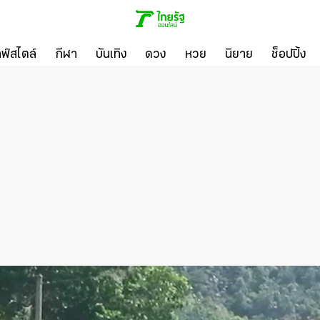
ลฟ์สไตล์
กีฬา
บันเทิง
ดวง
หวย
นิยาย
ช็อปปิ้ง