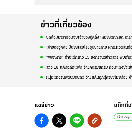
ข่าวที่เกี่ยวข้อง
ปิดล้อมมาราธอนจับเจ้าของอู่คลั่ง เหิมยิงผกก.สภ.สารภี
เจ้าของอู่คลั่ง ปืนยิงเสี่ยโรงธูปปางตาย ผกก.หวิดสิ้นชื่
"พลทหาร" ย่ำยีเด็กสาว 15 สงกรานต์ข้าวสาร พบตำรวจพ
สาว 18 แค้นอดีตแฟน จ้างคนรุมสกรัม ก่อนแทงซ้ำเสียช
​หนุ่มแทงรุ่นพี่ดับมอบตัว อ้างแค้นถูกผู้ตายขโมยบ้อง ซ้ำเ
แชร์ข่าว
แท็กที่เ
เจ้าของอู่คล