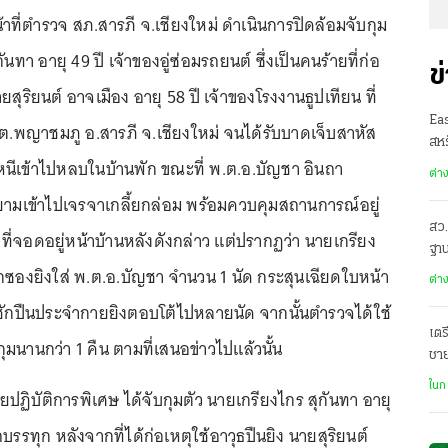
าที่ตำรวจ สภ.สารภี จ.เชียงใหม่ ดำเนินการปิดล้อมจับกุม
ันทา อายุ 49 ปี เจ้าของอู่ซ่อมรถยนต์ ซึ่งเป็นคนร้ายที่ก่อ
ข
ายสุริยนต์ อาจเมือง อายุ 58 ปี เจ้าของโรงงานธูปเทียน ที่
Ea
 ต.พญาชมภู อ.สารภี จ.เชียงใหม่ จนได้รับบาดเจ็บสาหัส
สหร
หนีเข้าไปหลบในบ้านพัก ขณะที่ พ.ต.อ.บัญชา อินถา
ต่า
ามเข้าไปเจรจาเกลี้ยกล่อม พร้อมควบคุมสถานการณ์อยู่
สว.
ี่จอดอยู่หน้าบ้านหลังดังกล่าว แต่ปรากฏว่า นายเกรียง
ฐาน
ูกซองยิงใส่ พ.ต.อ.บัญชา จำนวน 1 นัด กระสุนเฉียดใบหน้า
ต่า
ชักปืนประจำกายยิงตอบโต้ไปหลายนัด จากนั้นตำรวจได้ใช้
เตร
ุมนานกว่า 1 คืน ตามที่เสนอข่าวไปแล้วนั้น
ชา
ฌา
ในก
วยปฏิบัติการพิเศษ ได้จับกุมตัว นายเกรียงไกร สุกันทา อายุ
ถบรรทุก หลังจากที่ได้ก่อเหตุใช้อาวุธปืนยิง นายสุริยนต์