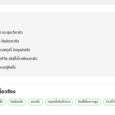
 กระสุนเฉี่ยวหัว
อ ปิดล้อมระทึก
รุ่งนี้ จ่อคุมฝากขัง
ีวิต เดินขึ้นโรงพักมอบตัว
จอขู่ยิงทิ้ง
กี่ยวข้อง
ั่ง
ปิดล้อมจับ
มอบตัว
หนุ่มคลั่งยิงตำรวจ
ยิงเสี่ยโรงงานธูป
ข่าวทั่ว