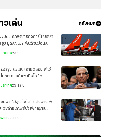
่าวเด่น
ดูทั้งหมด
syJet ตกลงขายกิจการให้บริษัท
ัฐฯ มูลค่า 5.7 พันล้านปอนด์
งประเทศ
23:58 น.
สหรัฐฯ ลงมติ เอาผิด ดร.เฟาชี
ไม่ตอบปมต้นกำเนิดโควิด
งประเทศ
23:12 น.
ียมพา “ฮลุน โซโล่” กลับบ้าน พี่
ยเผยกำหนดพิธีบำเพ็ญกุศล-
ปนกิจศพ
ระแส
22:11 น.