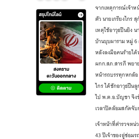
จากเหตุการณ์เจ้าหน้
สรุปไทม์ไลน์
ตัว นายเกรียงไกร สุก
เหตุใช้อาวุธปืนยิง น
บ้านบุบผาราม หมู่ 6
หลังลงมือคนร้ายได้
ผกก.สภ.สารภี พยาย
สงคราม
หน้ารถบรรทุกหกล้อ ท
ตะวันออกกลาง
ไกร ได้ชักอาวุธปืนล
ติดตาม
ไป พ.ต.อ.บัญชา จึง
เวลาปิดล้อมสกัดจับก
เจ้าหน้าที่ตำรวจหน่
43 ปีเจ้าของอู่ซ่อมร