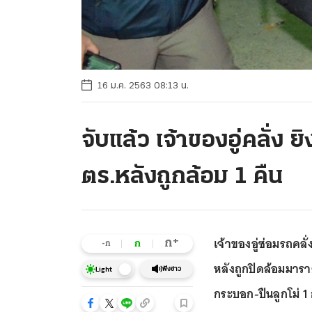
16 ม.ค. 2563 08:13 น.
จับแล้ว เจ้าของอู่คลั่ง ย
ตร.หลังถูกล้อม 1 คืน
เจ้าของอู่ซ่อมรถคลั
+
ก
ก
-ก
หลังถูกปิดล้อมมารา
ฟังข่าว
Light
กระบอก-ปืนลูกโม่ 