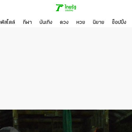
ลฟ์สไตล์
กีฬา
บันเทิง
ดวง
หวย
นิยาย
ช็อปปิ้ง