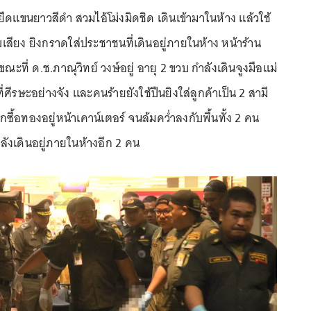
อยืดแขนยาวสีดำ สวมไอ้โม่งมิดชิด เดินเข้ามาในห้าง แล้วใช้
็บเสียง ยิงกราดใส่ประชาชนที่เดินอยู่ภายในห้าง หน้าร้าน
ะที่ ด.ช.ภาณุวิทย์ วงษ์อยู่ อายุ 2 ขวบ กำลังเดินจูงมือแม่
ที่ศีรษะอย่างจัง และคนร้ายยังใช้ปืนยิงใส่ลูกค้าเป็น 2 สามี
กซื้อทองอยู่หน้าเคาน์เตอร์ จนล้มคว่ำลงกับพื้นทั้ง 2 คน
ลังเดินอยู่ภายในห้างอีก 2 คน