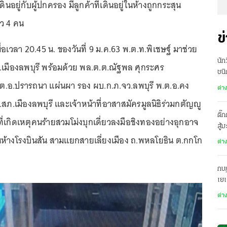
ดินอยู่กับผู้ปกครอง มีลูกค้าที่เดินอยู่ในห้างถูกกระสุน
ว 4 คน
ข
เมื่อเวลา 20.45 น. ของวันที่ 9 ม.ค.63 พ.ต.ท.พิเชษฐ์ มาช่วย
นัก
เมืองลพบุรี พร้อมด้วย พล.ต.ต.ณัฐพล ศุกระศร
ชนิ
.ต.อ.ปรารถนา แผ่นผา รอง ผบ.ก.ภ.จว.ลพบุรี พ.ต.อ.คง
ต่า
ภ.เมืองลพบุรี และเจ้าหน้าที่อาสาสมัครมูลนิธิร่วมกตัญญู
ติ๊
ี่เกิดเหตุคนร้ายสวมโม่งบุกเดี่ยวลงมือชิงทองอย่างอุกอาจ
สู้
ห้างโรงบินสัน สามแยกสายเลี่ยงเมือง ถ.พหลโยธิน ต.กกโก
ต่า
กบฏ
เย
ต่า