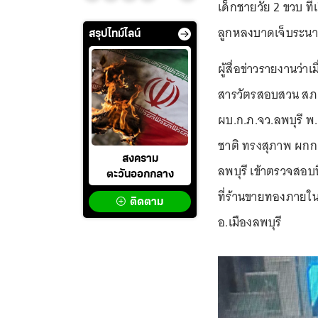
เด็กชายวัย 2 ขวบ ที่เ
ลูกหลงบาดเจ็บระนา
สรุปไทม์ไลน์
ผู้สื่อข่าวรายงานว่า
สารวัตรสอบสวน สภ.
ผบ.ก.ภ.จว.ลพบุรี พ
ชาติ ทรงสุภาพ ผกก.ส
สงคราม
ลพบุรี เข้าตรวจสอบท
ตะวันออกกลาง
ที่ร้านขายทองภายใน
ติดตาม
อ.เมืองลพบุรี