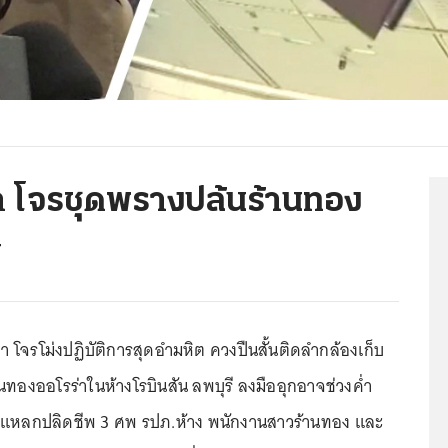
า โจรชุดพรางปล้นร้านทอง
บ
 โจรโม่งปฏิบัติการสุดอำมหิต ควงปืนสั้นติดลำกล้องเก็บ
้านทองออโรร่าในห้างโรบินสัน ลพบุรี ลงมืออุกอาจช่วงค่ำ
ิงแหลกปลิดชีพ 3 ศพ รปภ.ห้าง พนักงานสาวร้านทอง และ