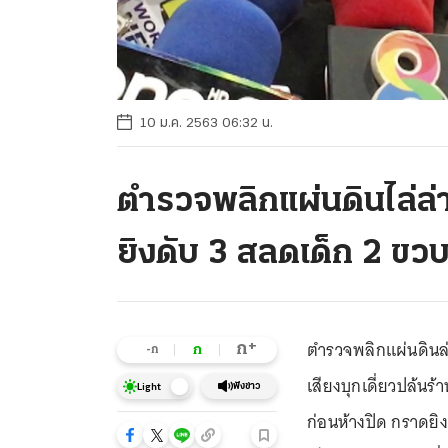
10 ม.ค. 2563 06:32 น.
ตำรวจพลิกแผ่นดินไล่ล่
ยิงดับ 3 สลดเด็ก 2 ขว
ตำรวจพลิกแผ่นดินล่า
+
ก
ก
-ก
เสียงบุกเดี่ยวปล้นร
ฟังข่าว
Light
ก่อนห้างปิด กราดย