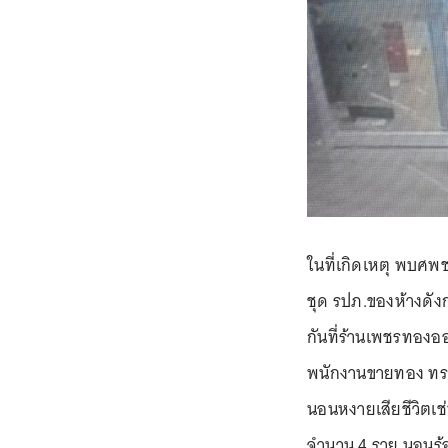
ในที่เกิดเหตุ พบศพช
ชุด รปภ.ของห้างดังก
กันที่ร้านเพชรทองอ
พนักงานขายทอง ทราบ
นอนหงายเสียชีวิตเช่
จำนวน 4 ราย นอนร้อง