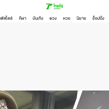
ลฟ์สไตล์
กีฬา
บันเทิง
ดวง
หวย
นิยาย
ช็อปปิ้ง