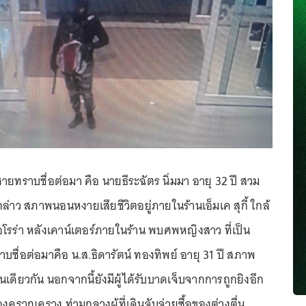
ายทราบชื่อต่อมา คือ นายธีระฉัตร นิ่มมา อายุ 32 ปี สวม
ล่าว สภาพนอนหงายเสียชีวิตอยู่ภายในร้านเอ็มเค สุกี้ ใกล้
อโรร่า หลังเคาน์เตอร์ภายในร้าน พบศพหญิงสาว ที่เป็น
ชื่อต่อมาคือ น.ส.ธิดารัตน์ ทองทิพย์ อายุ 31 ปี สภาพ
นเดียวกัน นอกจากนี้ยังมีผู้ได้รับบาดเจ็บจากการถูกยิงอีก
ครวญคราง ท่ามกลางผู้ที่เดินจับจ่ายซื้อของต่างตื่น