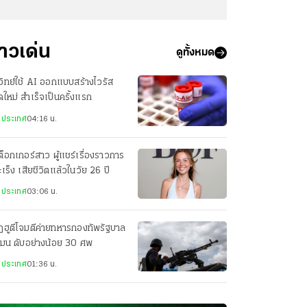
่าวเด่น
ดูทั้งหมด
วิทย์ใช้ AI ออกแบบสร้างไวรัส
ดใหม่ สำเร็จเป็นครั้งแรก
งประเทศ
04:16 น.
กต็อกเกอร์สาว ผู้แชร์เรื่องราวการ
มะเร็ง เสียชีวิตแล้วในวัย 26 ปี
งประเทศ
03:06 น.
ฮูตีโจมตีค่ายทหารกองทัพรัฐบาล
เมน ดับอย่างน้อย 30 ศพ
งประเทศ
01:36 น.