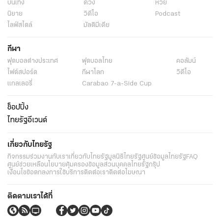
บันเทิง
ดวง
หวย
นิยาย
วิดีโอ
Podcast
ไลฟ์สไตล์
มัลติมีเดีย
กีฬา
ฟุตบอลต่่างประเทศ
ฟุตบอลไทย
คอลัมน์
ไฟต์สปอร์ต
กีฬาโลก
วิดีโอ
แกลเลอรี่
Carabao 7-a-Side Cup
ช็อปปิ้ง
ไทยรัฐอีเวนต์
เกี่ยวกับไทยรัฐ
กิจกรรม
ร่วมงานกับเรา
เกี่ยวกับไทยรัฐ
มูลนิธิไทยรัฐ
ศูนย์ข้อมูลไทยรัฐ
FAQ
ศูนย์ช่วยเหลือ
นโยบายคุ้มครองข้อมูลส่วนบุคคลไทยรัฐกรุ๊ป
เงื่อนไขข้อตกลงการใช้บริการ
ติดต่อเรา
ติดต่อโฆษณา
ติดตามเราได้ที่