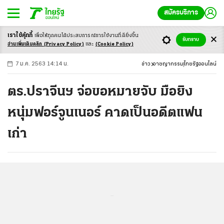
สมัครบริการ
เราใช้คุ้กกี้
เพื่อให้ทุกคนได้ประสบ
การณ์การใช้งานที่ดียิ่งขึ้น
+
ก
ก
-ก
รับทราบ
อ่านเพิ่มเติมคลิก
(Privacy Policy)
และ
(Cookie Policy)
7 ม.ค. 2563 14:14 น.
ข่าว
อาชญากรรม
ไทยรัฐออนไลน์
ตร.ปราจีนฯ จ่อขอหมายจับ มือยิง
หนุ่มฟอร์จูนเนอร์ คาดเป็นอดีตแฟน
เก่า
...