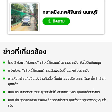
กราดยิงเทพศิรินทร์ นนทบุรี
ติดตาม
ข่าวที่เกี่ยวข้อง
โดน 2 ข้อหา "ซ้อแทน" เจ้าหนี้พิเรนทร์ ตร.คุมฝากขัง-ยันไม่มีแบ็กหนุน
แจ้งข้อหา "เจ้าหนี้พิเรนทร์" ตร.นัดพบวันนี้ จ่อส่งฟ้องฝากขัง
ชายหัวเกรียนถือปืนเบ่งร้านกินดื่ม ที่แท้ตำรวจจริง ผกก.ศรีมหาโพธิ เรียก
คุยแล้ว
สลด กระบะหักหลบ จยย.พุ่งชนต้นไม้ คนขับตาย-กระดูกหักเกือบทั้งตัว
อดีต ปธ.ยุทธศาสตร์พรรคดัง ร้องกองปราบฯ ถูกเจ้าของอู่ยกพวกขู่-รุมยำ
เจ็บ