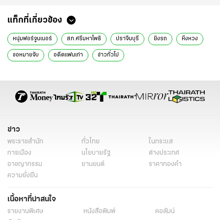
แท็กที่เกี่ยวข้อง
หนุ่มฟอร์จูนเนอร์
สภ.ศรีมหาโพธิ
ปราจีนบุรี
ยิงรถ
หึงหวง
ขอหมายจับ
อดีตแฟนเก่า
ข่าวทั่วไป
ข่าว
พระราชสำนัก
ทั่วไทย
ในกระแส
การเมือง
นโยบายรัฐ
ต่างประเทศ
อาชญากรรม
ยานยนต์
ราคาทองคำ
ความยั่งยืน
เนื้อหาที่น่าสนใจ
รายงานพิเศษ
หนังสือพิมพ์
คอลัมน์