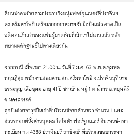
คืบหน้าคนร้ายตามประกบยิงหนุ่มฟอร์จูนเนอร์ที่ปราจีนฯ
ตร.ศรีมหาโพธิ เตรียมขอออกหมายจับมือยิงแล้ว คาดเป็น
อดีตคนรักเก่าของแฟนผู้บาดเจ็บที่เลิกราไปนานแล้ว หลัง
พยานหลักฐานชี้ไปทางเดียวกัน
จากกรณี เมื่อเวลา 21.00 น. วันที่ 7 ม.ค. 63 พ.ต.ต.จุมพล
ทฤษฎีสุข พนักงานสอบสวน สภ.ศรีมหาโพธิ จ.ปราจีนบุรี นาย
ธรรมนูญ เสืออุดม อายุ 41 ปี ชาวบ้าน หมู่ 1 ต.น้ำกร อ.พยุหคีรี
จ.นครสวรรค์
ถูกยิงด้วยอาวุธปืนเข้าที่บริเวณข้อขาด้านขวา จำนวน 1 แผล
ส่วนรถยนต์นั่งส่วนบุคคล โตโยต้า ฟอร์จูนเนอร์ สีบรอนซ์-เทา
ทะเบียน กต 4388 ปราจีนบุรี ถูกยิงเข้าที่บริเวณขอบกระจก