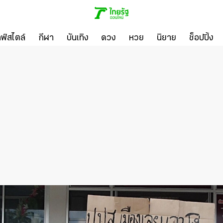
ลฟ์สไตล์
กีฬา
บันเทิง
ดวง
หวย
นิยาย
ช็อปปิ้ง