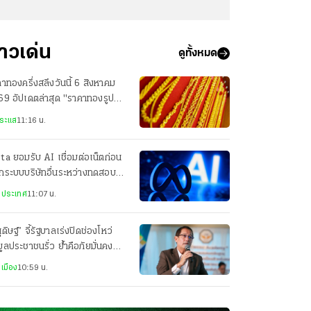
่าวเด่น
ดูทั้งหมด
าทองครึ่งสลึงวันนี้ 6 สิงหาคม
9 อัปเดตล่าสุด "ราคาทองรูป
รณ" กี่บาทแล้ว
ระแส
11:16 น.
a ยอมรับ AI เชื่อมต่อเน็ตก่อน
กระบบบริษัทอื่นระหว่างทดสอบ
เกิดจากตั้งค่าระบบผิด
งประเทศ
11:07 น.
ุดิษฐ์” จี้รัฐบาลเร่งปิดช่องโหว่
มูลประชาชนรั่ว ย้ำคือภัยมั่นคง
ับชาติ
เมือง
10:59 น.