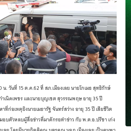
0 น. วันที่ 15 ต.ค.62 ที่ สภ.เมืองเลย นายโกเมธ สุทธิรักษ์
านกำเนิดเพชร และนายบุญเชต สุวรรณพฤษ อายุ 35 ปี
าที่ก่อเหตุยิงนายเมธารัฐ จันทร์สว่าง อายุ 35 ปี เสียชีวิต
มอบตัวหลบผู้สื่อข่าวที่มาดักรอทำข่าว กับ พ.ต.อ.ปรีชา เก่ง
องเลย โดยมีนายกิตติคุณ บุตรคุณ นอภ.เมืองเลย เป็นคนพา