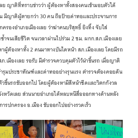
เลย ญาติที่ทราบข่าวว่า ผู้ต้องหาทั้งสองคนเข้ามอบตัวได้
น มีญาติผู้ตายกว่า 30 คน ถือป้ายด่าทอและประจานการ
งอำเภอเมืองเลย ว่าฆ่าคนบริสุทธิ์ ยิงทิ้ง จับใส่
้ำจนเสียชีวิต จนเวลาผ่านไปร่วม 2 ชม. ผกก.สภ.เมืองเลย
พาผู้ต้องหาทั้ง 2 คนมาทางบันไดหน้า สภ.เมืองเลย โดยมีรถ
.เมืองเลย รอรับ มีตำรวจควบคุมตัวไว้นำขึ้นรถ เมื่อญาติ
ข้ารุมประชาทัณฑ์และด่าทออย่างรุนแรง ตำรวจต้องคอยดัน
วขึ้นรถขับออกไป โดยผู้ต้องหามีสีหน้าซีดและวิตกกังวล
าลจังหวัดเลย ส่วนนายอำเภอได้หลบหนีสื่อออกทางด้านหลัง
การปกครอง อ.เมือง ขับออกไปอย่างรวดเร็ว