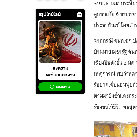
จนท. ตามมากระทืบซ
ลูกชายวัย 6 ขวบพยา
สรุปไทม์ไลน์
ประชาทัณฑ์ โดยตำร
จากกรณี จนท.ฉก.ป
บ้านนายเมธารัฐ จันท
เสียงปืนดังขึ้น 2 นั
สงคราม
เหตุการณ์ พบว่าหลา
ตะวันออกกลาง
รับบาดเจ็บนอนฟุบกั
ติดตาม
ตามมายิงซ้ำและกระท
ร้องขอไว้ชีวิต จนชุ