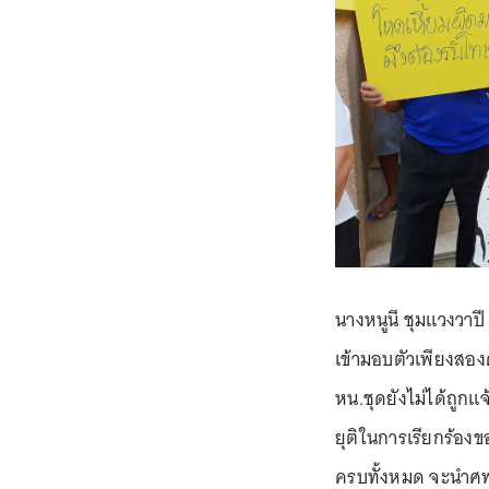
นางหนูนี ชุมแวงวาปี อ
เข้ามอบตัวเพียงสอง
หน.ชุดยังไม่ได้ถูกแ
ยุติในการเรียกร้องข
ครบทั้งหมด จะนำศพข