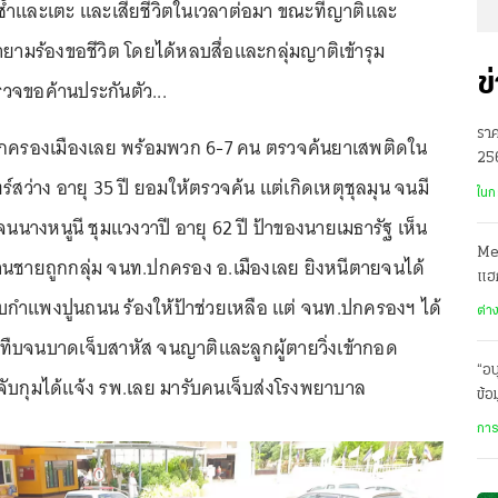
้ำและเตะ และเสียชีวิตในเวลาต่อมา ขณะที่ญาติและ
ยามร้องขอชีวิต โดยได้หลบสื่อและกลุ่มญาติเข้ารุม
ข
วจขอค้านประกันตัว...
ราค
กครองเมืองเลย พร้อมพวก 6-7 คน ตรวจค้นยาเสพติดใน
256
ร์สว่าง อายุ 35 ปี ยอมให้ตรวจค้น แต่เกิดเหตุชุลมุน จนมี
พร
ในก
ด จนนางหนูนี ชุมแวงวาปี อายุ 62 ปี ป้าของนายเมธารัฐ เห็น
Met
นชายถูกกลุ่ม จนท.ปกครอง อ.เมืองเลย ยิงหนีตายจนได้
แฮ
บกำแพงปูนถนน ร้องให้ป้าช่วยเหลือ แต่ จนท.ปกครองฯ ได้
คาด
ต่า
ืบจนบาดเจ็บสาหัส จนญาติและลูกผู้ตายวิ่งเข้ากอด
“อน
ดจับกุมได้แจ้ง รพ.เลย มารับคนเจ็บส่งโรงพยาบาล
ข้อ
ระด
การ