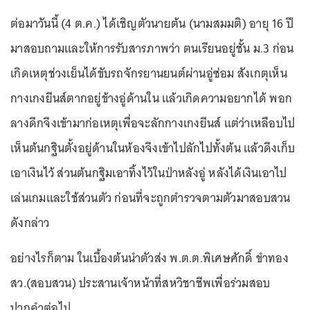
ต่อมาวันนี้ (4 ต.ค.) ได้เชิญตัวนายต้น (นามสมมติ) อายุ 16 ปี
มาสอบถามและให้การรับสารภาพว่า ตนเรียนอยู่ชั้น ม.3 ก่อน
เกิดเหตุช่วงเย็นได้ขับรถจักรยานยนต์ผ่านอู่ซ่อม สังเกตุเห็น
กางเกงยีนส์ตากอยู่ข้างอู่ด้านใน แล้วเกิดความอยากได้ พอก
ลางดึกจึงเข้ามาก่อเหตุเพื่อจะลักกางเกงยีนส์ แต่ว่าเหลือบไป
เห็นต้นกฐินตั้งอยู่ด้านในห้องจึงเข้าไปลักไปทั้งต้น แล้วดึงเก็บ
เอาเงินไว้ ส่วนต้นกฐิมเอาทิ้งไว้ในป่าหลังอู่ หลังได้เงินเอาไป
เล่นเกมและใช้ส่วนตัว ก่อนที่จะถูกตำรวจตามตัวมาสอบสวน
ดังกล่าว
อย่างไรก็ตาม ในเบื้องต้นนำตัวส่ง พ.ต.ต.พิเศษศักดิ์ ขำทอง
สว.(สอบสวน) ประสานเจ้าหน้าที่สหวิชาชีพเพื่อร่วมสอบ
ปากคำต่อไป.