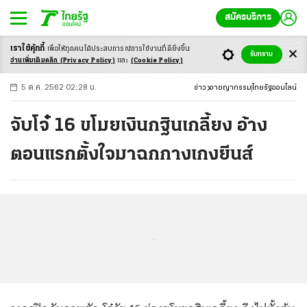
สมัครบริการ
เราใช้คุ้กกี้
เพื่อให้ทุกคนได้ประสบ
การณ์การใช้งานที่ดียิ่งขึ้น
+
ก
ก
-ก
รับทราบ
อ่านเพิ่มเติมคลิก
(Privacy Policy)
และ
(Cookie Policy)
5 ต.ค. 2562 02:28 น.
ข่าว
อาชญากรรม
ไทยรัฐออนไลน์
จับโจ๋ 16 ขโมยเงินกฐินเกลี้ยง อ้าง
ตอนแรกตั้งใจมาฉกกางเกงยีนส์
...