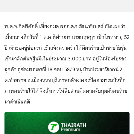
พ.ต.อ.กิตติศักดิ์ เที่ยงกมล ผกก.สภ.รัตนาธิเบศร์ เปิดเผยว่า
เมื่อกลางดึกวันที่ 1 ต.ค.ที่ผ่านมา นายกฤษฎา เบิกไพร อายุ 52
ปี เจ้าของอู่ซ่อมรถ เข้าแจ้งความว่า ได้มีคนร้ายเป็นชายวัยรุ่น
เข้ามาลักต้นกฐินมีเงินประมาณ 3,000 บาท อยู่ในห้องรับรอง
ลูกค้า อู่ซ่อมรถเลขที่ 18 ซอย 58/9 หมู่บ้านประชานิเวศน์ 2
ต.ท่าทราย อ.เมืองนนทบุรี ภาพกล้องวงจรปิดสามารถบันทึก
ภาพคนร้ายไว้ได้ จึงสั่งการให้สืบสวนติดตามจับกุมตัวคนร้าย
มาดำเนินคดี