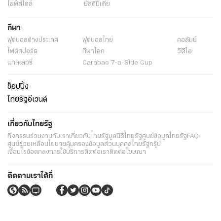
ไลฟ์สไตล์
มัลติมีเดีย
กีฬา
ฟุตบอลต่่างประเทศ
ฟุตบอลไทย
คอลัมน์
ไฟต์สปอร์ต
กีฬาโลก
วิดีโอ
แกลเลอรี่
Carabao 7-a-Side Cup
ช็อปปิ้ง
ไทยรัฐอีเวนต์
เกี่ยวกับไทยรัฐ
กิจกรรม
ร่วมงานกับเรา
เกี่ยวกับไทยรัฐ
มูลนิธิไทยรัฐ
ศูนย์ข้อมูลไทยรัฐ
FAQ
ศูนย์ช่วยเหลือ
นโยบายคุ้มครองข้อมูลส่วนบุคคลไทยรัฐกรุ๊ป
เงื่อนไขข้อตกลงการใช้บริการ
ติดต่อเรา
ติดต่อโฆษณา
ติดตามเราได้ที่
Application