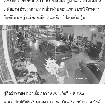
วงจรปิดจับภาพชัด โจ๋วัย 16 ย่องขโมยกฐินเกลี้ยง ดึงไปทั้งต้น
3 พันบาท อ้าปากสารภาพ ขี่รถผ่านตอนแรก อยากได้กางเกง
ยีนส์ที่ตากอยู่ แต่พอลงมือ ดันเหลือบไปเห็นต้นกฐิน
ผู้สื่อข่าวรายงานว่าเมื่อเวลา 19.30 น.วันที่ 4 ต.ค.62
พ.ต.อ.กิตติศักดิ์ เที่ยงกมล ผกก.สภ.รัตนาธิเบศร์ พ.ต.ท.อัศม์