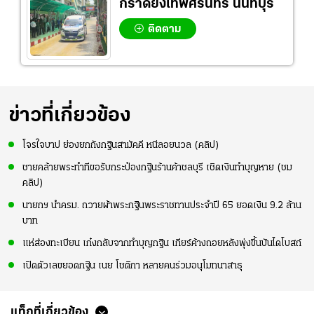
กราดยิงเทพศิรินทร์ นนทบุรี
ติดตาม
ข่าวที่เกี่ยวข้อง
โจรใจบาป ย่องยกถังกฐินสามัคคี หนีลอยนวล (คลิป)
ชายคล้ายพระทำทีขอรับกระป๋องกฐินร้านค้าชลบุรี เชิดเงินทำบุญหาย (ชม
คลิป)
นายกฯ นำครม. ถวายผ้าพระกฐินพระราชทานประจำปี 65 ยอดเงิน 9.2 ล้าน
บาท
แห่ส่องทะเบียน เก๋งกลับจากทำบุญกฐิน เกียร์ค้างถอยหลังพุ่งขึ้นบันไดโบสถ์
เปิดตัวเลขยอดกฐิน เนย โชติกา หลายคนร่วมอนุโมทนาสาธุ
แท็กที่เกี่ยวข้อง