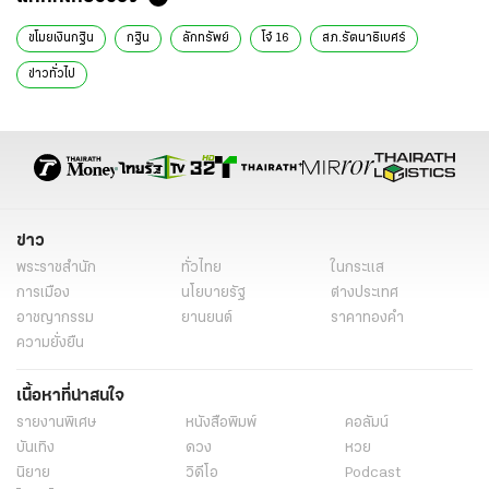
ขโมยเงินกฐิน
กฐิน
ลักทรัพย์
โจ๋ 16
สภ.รัตนาธิเบศร์
ข่าวทั่วไป
ข่าว
พระราชสำนัก
ทั่วไทย
ในกระแส
การเมือง
นโยบายรัฐ
ต่างประเทศ
อาชญากรรม
ยานยนต์
ราคาทองคำ
ความยั่งยืน
เนื้อหาที่น่าสนใจ
รายงานพิเศษ
หนังสือพิมพ์
คอลัมน์
บันเทิง
ดวง
หวย
นิยาย
วิดีโอ
Podcast