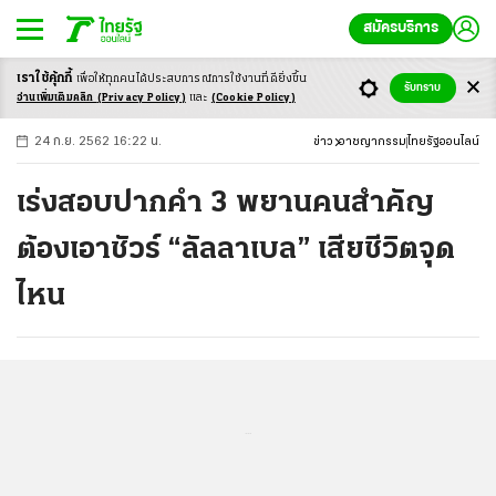
สมัครบริการ
เราใช้คุ้กกี้
เพื่อให้ทุกคนได้ประสบ
การณ์การใช้งานที่ดียิ่งขึ้น
+
ก
ก
-ก
รับทราบ
อ่านเพิ่มเติมคลิก
(Privacy Policy)
และ
(Cookie Policy)
24 ก.ย. 2562 16:22 น.
ข่าว
อาชญากรรม
ไทยรัฐออนไลน์
เร่งสอบปากคำ 3 พยานคนสำคัญ
ต้องเอาชัวร์ “ลัลลาเบล” เสียชีวิตจุด
ไหน
...