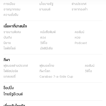
การเมือง
นโยบายรัฐ
ต่างประเทศ
อาชญากรรม
ยานยนต์
ราคาทองคำ
ความยั่งยืน
เนื้อหาที่น่าสนใจ
รายงานพิเศษ
หนังสือพิมพ์
คอลัมน์
บันเทิง
ดวง
หวย
นิยาย
วิดีโอ
Podcast
ไลฟ์สไตล์
มัลติมีเดีย
กีฬา
ฟุตบอลต่่างประเทศ
ฟุตบอลไทย
คอลัมน์
ไฟต์สปอร์ต
กีฬาโลก
วิดีโอ
แกลเลอรี่
Carabao 7-a-Side Cup
ช็อปปิ้ง
ไทยรัฐอีเวนต์