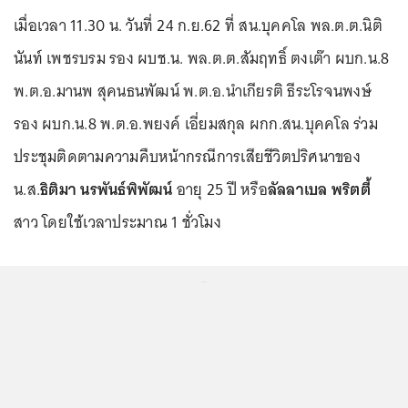
เมื่อเวลา 11.30 น. วันที่ 24 ก.ย.62 ที่ สน.บุคคโล พล.ต.ต.นิติ
นันท์ เพชรบรม รอง ผบช.น. พล.ต.ต.สัมฤทธิ์ ตงเต๊า ผบก.น.8
พ.ต.อ.มานพ สุคนธนพัฒน์ พ.ต.อ.นำเกียรติ ธีระโรจนพงษ์
รอง ผบก.น.8 พ.ต.อ.พยงค์ เอี่ยมสกุล ผกก.สน.บุคคโล ร่วม
ประชุมติดตามความคืบหน้ากรณีการเสียชีวิตปริศนาของ
น.ส.
ธิติมา นรพันธ์พิพัฒน์
อายุ 25 ปี หรือ
ลัลลาเบล
พริตตี้
สาว โดยใช้เวลาประมาณ 1 ชั่วโมง
...