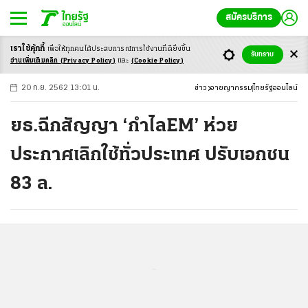
สมัครบริการ
เราใช้คุ้กกี้
เพื่อให้ทุกคนได้ประสบ
การณ์การใช้งานที่ดียิ่งขึ้น
+
ก
ก
-ก
รับทราบ
อ่านเพิ่มเติมคลิก
(Privacy Policy)
และ
(Cookie Policy)
20 ก.ย. 2562 13:01 น.
ข่าว
อาชญากรรม
ไทยรัฐออนไลน์
ยธ.ฉีกสัญญา ‘กำไลEM’ ห่วย
ประกาศเลิกใช้ทั่วประเทศ ปรับเอกชน
83 ล.
...