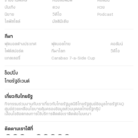
รายงานพิเศษ
หนังสือพิมพ์
คอลัมน์
บันเทิง
ดวง
หวย
นิยาย
วิดีโอ
Podcast
ไลฟ์สไตล์
มัลติมีเดีย
กีฬา
ฟุตบอลต่่างประเทศ
ฟุตบอลไทย
คอลัมน์
ไฟต์สปอร์ต
กีฬาโลก
วิดีโอ
แกลเลอรี่
Carabao 7-a-Side Cup
ช็อปปิ้ง
ไทยรัฐอีเวนต์
เกี่ยวกับไทยรัฐ
กิจกรรม
ร่วมงานกับเรา
เกี่ยวกับไทยรัฐ
มูลนิธิไทยรัฐ
ศูนย์ข้อมูลไทยรัฐ
FAQ
ศูนย์ช่วยเหลือ
นโยบายคุ้มครองข้อมูลส่วนบุคคลไทยรัฐกรุ๊ป
เงื่อนไขข้อตกลงการใช้บริการ
ติดต่อเรา
ติดต่อโฆษณา
ติดตามเราได้ที่