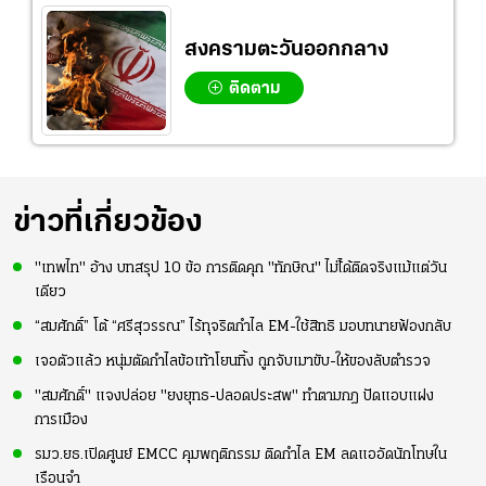
สงครามตะวันออกกลาง
ติดตาม
ข่าวที่เกี่ยวข้อง
"เทพไท" อ้าง บทสรุป 10 ข้อ การติดคุก "ทักษิณ" ไม่ไ้ด้ติดจริงแม้แต่วัน
เดียว
“สมศักดิ์” โต้ “ศรีสุวรรณ” ไร้ทุจริตกำไล EM-ใช้สิทธิ มอบทนายฟ้องกลับ
เจอตัวแล้ว หนุ่มตัดกำไลข้อเท้าโยนทิ้ง ถูกจับเมาขับ-ให้ของลับตำรวจ
"สมศักดิ์" แจงปล่อย "ยงยุทธ-ปลอดประสพ" ทำตามกฎ ปัดแอบแฝง
การเมือง
รมว.ยธ.เปิดศูนย์ EMCC คุมพฤติกรรม ติดกำไล EM ลดแออัดนักโทษใน
เรือนจำ