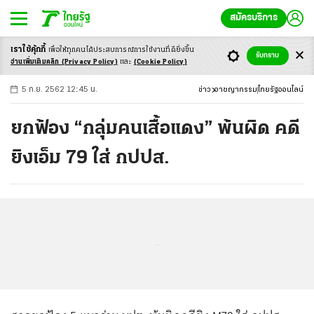
สมัครบริการ
เราใช้คุ้กกี้
เพื่อให้ทุกคนได้ประสบ
การณ์การใช้งานที่ดียิ่งขึ้น
+
ก
ก
-ก
รับทราบ
อ่านเพิ่มเติมคลิก
(Privacy Policy)
และ
(Cookie Policy)
5 ก.ย. 2562 12:45 น.
ข่าว
อาชญากรรม
ไทยรัฐออนไลน์
ยกฟ้อง “กลุ่มคนเสื้อแดง” พ้นผิด คดี
ยิงเอ็ม 79 ใส่ กปปส.
...