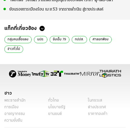
'เสื้อแดง' วงแตก รำลึกสลายชุมนุมราชประสงค์ ไร้เงา 'ตู่-เต้น-ธิดา'
ย้อนรอยการเมืองร้อน เม.ย.53 จากราชดำเนิน สู่ราชประสงค์
แท็กที่เกี่ยวข้อง
กลุ่มคนเสื้อแดง
นปช.
ยิงเอ็ม 79
กปปส.
ศาลยกฟ้อง
ข่าวทั่วไป
ข่าว
พระราชสำนัก
ทั่วไทย
ในกระแส
การเมือง
นโยบายรัฐ
ต่างประเทศ
อาชญากรรม
ยานยนต์
ราคาทองคำ
ความยั่งยืน