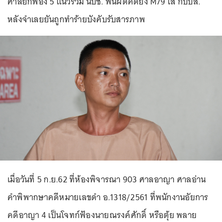
ศาลยกฟ้อง 5 แนวร่วม นปช. พ้นผิดคดียิง M79 ใส่ กปปส.
หลังจำเลยยันถูกทำร้ายบังคับรับสารภาพ
เมื่อวันที่ 5 ก.ย.62 ที่ห้องพิจารณา 903 ศาลอาญา ศาลอ่าน
คำพิพากษาคดีหมายเลขดำ อ.1318/2561 ที่พนักงานอัยการ
คดีอาญา 4 เป็นโจทก์ฟ้องนายณรงค์ศักดิ์ หรือตุ้ย พลาย