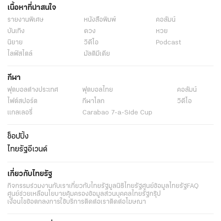
เนื้อหาที่น่าสนใจ
รายงานพิเศษ
หนังสือพิมพ์
คอลัมน์
บันเทิง
ดวง
หวย
นิยาย
วิดีโอ
Podcast
ไลฟ์สไตล์
มัลติมีเดีย
กีฬา
ฟุตบอลต่่างประเทศ
ฟุตบอลไทย
คอลัมน์
ไฟต์สปอร์ต
กีฬาโลก
วิดีโอ
แกลเลอรี่
Carabao 7-a-Side Cup
ช็อปปิ้ง
ไทยรัฐอีเวนต์
เกี่ยวกับไทยรัฐ
กิจกรรม
ร่วมงานกับเรา
เกี่ยวกับไทยรัฐ
มูลนิธิไทยรัฐ
ศูนย์ข้อมูลไทยรัฐ
FAQ
ศูนย์ช่วยเหลือ
นโยบายคุ้มครองข้อมูลส่วนบุคคลไทยรัฐกรุ๊ป
เงื่อนไขข้อตกลงการใช้บริการ
ติดต่อเรา
ติดต่อโฆษณา