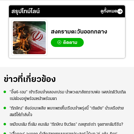
สรุปไทม์ไลน์
ดูทั้งหมด
สงครามตะวันออกกลาง
ติดตาม
ข่าวที่เกี่ยวข้อง
“อิ๊งค์-เอม” เข้าเรือนจำคลองเปรม นำพวงมาลัยกราบพ่อ เผยปกติวันเกิด
แม่ต้องอยู่พร้อมหน้าพร้อมตา
“ทักษิณ” ยังอ่อนเพลีย พบแพทย์ในเรือนจำพรุ่งนี้ “เชิดชัย” นำเครือข่าย
สตรีให้กำลังใจ
เหมือนเดิม ที่เดิม คนเดิม “ทักษิณ ชินวัตร” กลยุทธ์เก่า จุดขายเดิมรีรัน?