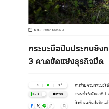
5 ก.ย. 2562 09:46 น.
กระบะมือปืนประกบยิงถล
3 คาดขัดแย้งธุรกิจมืด
คนร้ายควบกระบะใช้อ
+
ก
ก
-ก
ตอนย่ำรุ่งดับคาที่ 
ฟังข่าว
Light
ยิงล้างแค้นปมขัดแย้ง