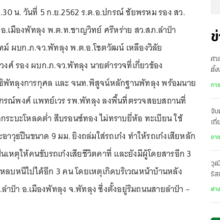
30 น. วันที่ 5 ก.ย.2562 ร.ต.อ.ปกรณ์ ชัยพรหม รอง สว.
.เมืองพัทลุง พ.ต.ท.ชาญวิทย์ ศรีหร่าย สว.สภ.ลำปำ
ข
ม์ ผบก.ภ.จว.พัทลุง พ.ต.อ.โชตวัฒน์ เหลืองวิลัย
ศาล
วงศ์ รอง ผบก.ภ.จว.พัทลุง นายตำรวจที่เกี่ยวข้อง
ตั้
ิธิพัทลุงการกุศล และ จนท.พิสูจน์หลักฐานพัทลุง พร้อมนาย
พิพ
การ
กรณ์พงศ์ แพทย์เวร รพ.พัทลุง ลงพื้นที่ตรวจสอบสถานที่
จับ
รถกระบะโหลดต่ำ สีบรอนซ์ทอง ไม่ทราบยี่ห้อ ทะเบียน ใช้
เที
าวุธปืนขนาด 9 มม. ยิงถล่มใส่รถเก๋ง ทำให้รถเก๋งเสียหลัก
ข้า
อา
นเหตุให้คนขับรถเก๋งเสียชีวิตคาที่ และยังมีผู้โดยสารอีก 3
วุฒ
ะสุนหลบหนีไปได้อีก 3 คน โดยเหตุเกิดบริเวณหน้าบ้านหลัง
รัส
 7 ต.ลำปำ อ.เมืองพัทลุง จ.พัทลุง ซึ่งตั้งอยู่ริมถนนสายลำปำ –
ต่า