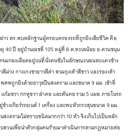
่าว ตร.พบหลักฐานผู้ครอบครองรถที่ถูกยิงเสียชีวิต คือ
ายุ 40 ปี อยู่บ้านเลขที่ 105 หมู่ที่ 8 ต.ทะเลน้อย อ.ควนขนุน
วิตจมกองเลือดอยู่บนที่นั่งคนขับในลักษณะนอนตะแคงข้าง
วสีม่วง กางเกงขายาวสีดำ สวมถุงเท้าสีขาว และรองเท้า
ภาพศพถูกยิงด้วยอาวุธปืนสงคราม และขนาด 9 มม. เข้าที่
า แก้มขวา กกหูขวา ลำคอ และต้นคอ รวม 5 แผล ภายในรถ
่ข้างเกียร์รถยนต์ 1 เครื่อง และพบหัวกระสุนขนาด 9 มม.
ืนสงครามไม่ทราบชนิดมากกว่า 10 หัว จึงเก็บไปเป็นหลัก
สวนเพื่อนำตัวกลุ่มคนร้ายมาดำเนินการตามกฎหมายต่อ