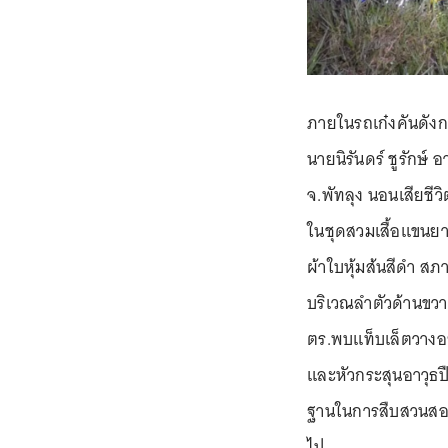
ภายในรถเก๋งคันดังกล
นายนิรันดร์ ชูรักษ์ อ
จ.พัทลุง นอนเสียชี
ในชุดสวมเสื้อแขนยา
ผ้าใบหุ้มส้นสีดำ ส
บริเวณลำตัวด้านขว
ตร.พบแท็บเล็ตวางอยู
และหัวกระสุนอาวุธป
ฐานในการสืบสวนสอบ
ไป