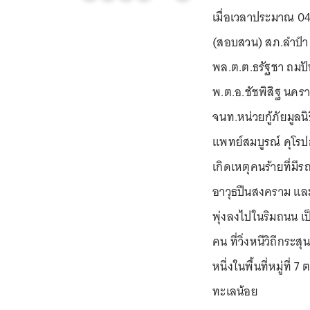
เมื่อเวลาประมาณ 04.
(สอบสวน) สภ.ลำปำ อ
พล.ต.ต.ธรัฐชา ถมปัท
พ.ต.อ.ชัชพิสิฐ นครา
จนท.หน่วยกู้ภัยมูลน
แพทย์สมบูรณ์ คุโรป
เกิดเหตุคนร้ายที่มี
อาวุธปืนสงคราม และอ
พุ่งลงไปในริมถนน เป็
คน ที่วิ่งหนีวิถีกร
หนึ่งในพื้นที่หมู่ที่
ทะเลน้อย