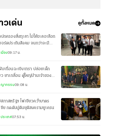
่าวเด่น
ดูทั้งหมด
ปกครองสั่งทุเลา ไม่ให้ชะลอเลือก
งบอร์ดประกันสังคม จนกว่าจะมีคำ
ากษา หรือคำสั่งอื่น
เมือง
09:17 น.
ผับเถื่อนฉะเชิงเทรา ปล่อยเด็ก
่ยว ยาเกลื่อน ผู้ใหญ่บ้านเจ้าของ-
ราชการหุ้นส่วน
ชญากรรม
09:08 น.
ิสภาสหรัฐฯ ไฟเขียวคว่ำบาตร
เซีย กดดันปูตินยุติสงครามยูเครน
งประเทศ
07:53 น.