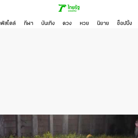
ลฟ์สไตล์
กีฬา
บันเทิง
ดวง
หวย
นิยาย
ช็อปปิ้ง