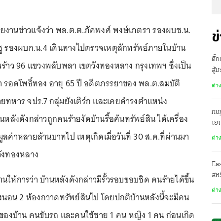
2 รายงานข่าวแจ้งว่า พล.ต.ต.ภัคพงศ์ พงษ์เภตรา รองผบช.น.
ข
ชู รองผบก.น.4 เดินทางไปตรวจเหตุลักทรัพย์ภายในบ้าน
ติ๊
ร้าว 96 แขวงพลับพลา เขตวังทองหลาง กรุงเทพฯ ซึ่งเป็น
สู้
 รอดโพธิ์ทอง อายุ 65 ปี อดีตภรรยาของ พล.ต.สมบัติ
ต่า
ยทหาร จปร.7 กลุ่มยังเติร์ก และเคยดำรงตำแหน่ง
กบฏ
ลังดังกล่าวถูกคนร้ายงัดบ้านรื้อค้นทรัพย์สิน ได้เครื่อง
เย
ค่าหลายล้านบาทไป เหตุเกิดเมื่อวันที่ 30 ส.ค.ที่ผ่านมา
ต่า
น.วังทองหลาง
Ea
สหร
้การว่า บ้านหลังดังกล่าวมีรั้วรอบขอบชิด คนร้ายได้ขึ้น
ต่า
้องนอน 2 ห้องกวาดทรัพย์สินไป โดยปกติบ้านหลังนี้จะมีคน
าของบ้าน คนขับรถ และคนใช้ชาย 1 คน หญิง 1 คน ก่อนเกิด