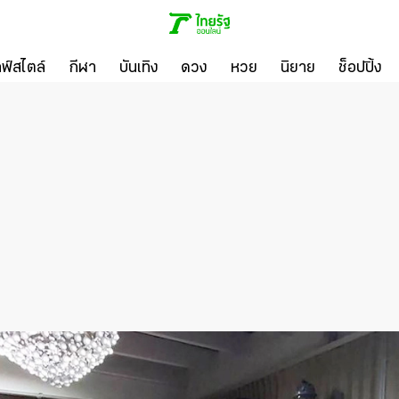
ลฟ์สไตล์
กีฬา
บันเทิง
ดวง
หวย
นิยาย
ช็อปปิ้ง