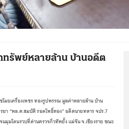
กทรัพย์หลายล้าน บ้านอดีต
ขโมยเครื่องเพชร ทองรูปพรรณ มูลค่าหลายล้าน บ้าน
รยา “พล.ต.สมบัติ รอดโพธิ์ทอง” อดีตนายทหาร จปร.7
ายจนมุมโดนรวบที่ด่านตรวจกิ่วทัพยั้ง แม่จัน จ.เชียงราย ขณะ