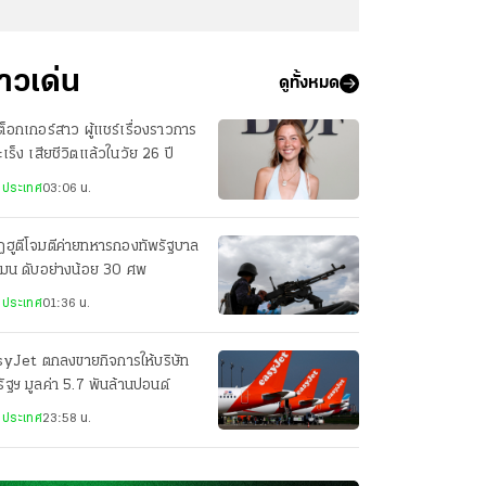
่าวเด่น
ดูทั้งหมด
กต็อกเกอร์สาว ผู้แชร์เรื่องราวการ
มะเร็ง เสียชีวิตแล้วในวัย 26 ปี
งประเทศ
03:06 น.
ฮูตีโจมตีค่ายทหารกองทัพรัฐบาล
เมน ดับอย่างน้อย 30 ศพ
งประเทศ
01:36 น.
syJet ตกลงขายกิจการให้บริษัท
ัฐฯ มูลค่า 5.7 พันล้านปอนด์
งประเทศ
23:58 น.