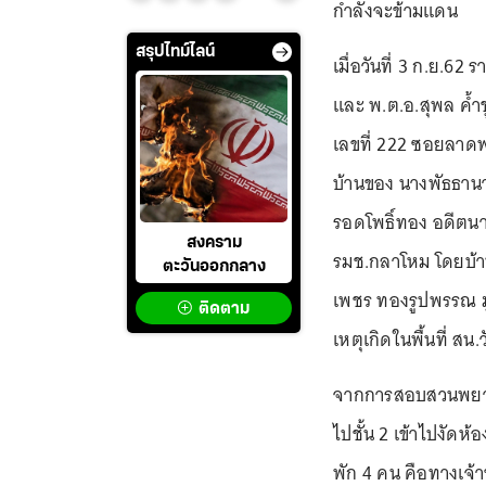
กำลังจะข้ามแดน
สรุปไทม์ไลน์
เมื่อวันที่ 3 ก.ย.6
และ พ.ต.อ.สุพล ค้ำ
เลขที่ 222 ซอยลาดพ
บ้านของ นางพัธธานา
รอดโพธิ์ทอง อดีตนา
สงคราม
รมช.กลาโหม โดยบ้านห
ตะวันออกกลาง
เพชร ทองรูปพรรณ มูล
ติดตาม
เหตุเกิดในพื้นที่ ส
จากการสอบสวนพยานให
ไปชั้น 2 เข้าไปงัดห
พัก 4 คน คือทางเจ้