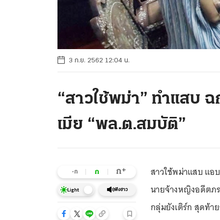
3 ก.ย. 2562 12:04 น.
“สาวใช้พม่า” ทำแสบ ฉ
เมีย “พล.ต.สมบัติ”
สาวใช้พม่าแสบ แอบ
+
ก
ก
-ก
นายจ้างหญิงอดีตภร
ฟังข่าว
Light
กลุ่มยังเติร์ก สุดท้