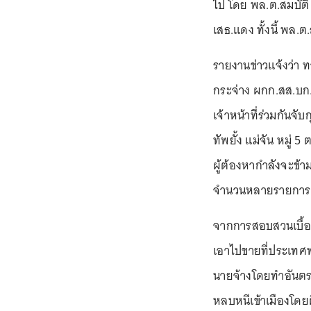
ไป โดย พล.ต.สมบัติ
เสธ.แดง ทั้งนี้ พล.ต.
รายงานข่าวแจ้งว่า ท
กระจ่าง ผกก.สส.บก.
เจ้าหน้าที่ร่วมกันจับ
ทัพยั้ง แม่จัน หมู่ 5
ผู้ต้องหากำลังจะข้า
จำนวนหลายรายการ ซ
จากการสอบสวนเบื้องต
เอาไปขายที่ประเทศพม่
นายจ้างโดยทำอันตราย
หลบหนีเข้าเมืองโด