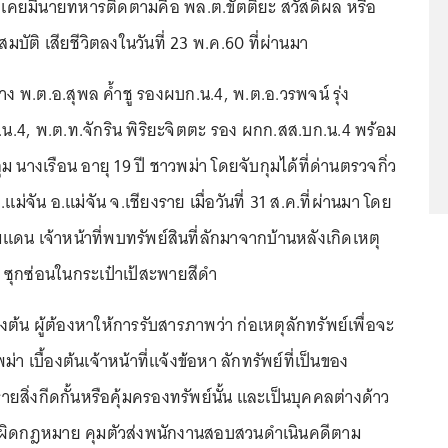
 เคยมีนายทหารติดตามคือ พล.ต.ขัตติยะ สวัสดิผล หรือ
สมบัติ เสียชีวิตลงในวันที่ 23 พ.ค.60 ที่ผ่านมา
าง พ.ต.อ.สุพล ค้ำชู รองผบก.น.4, พ.ต.อ.วรพจน์ รุ่ง
น.4, พ.ต.ท.จักริน พิริยะจิตตะ รอง ผกก.สส.บก.น.4 พร้อม
กุม นางเรือน อายุ 19 ปี ชาวพม่า โดยจับกุมได้ที่ด่านตรวจกิ่ว
 ต.แม่จัน อ.แม่จัน จ.เชียงราย เมื่อวันที่ 31 ส.ค.ที่ผ่านมา โดย
มแดน เจ้าหน้าที่พบทรัพย์สินที่ลักมาจากบ้านหลังเกิดเหตุ
ุกซ่อนในกระเป๋าเป้สะพายสีดำ
้น ผู้ต้องหาให้การรับสารภาพว่า ก่อเหตุลักทรัพย์เพื่อจะ
า เบื้องต้นเจ้าหน้าที่แจ้งข้อหา ลักทรัพย์ที่เป็นของ
สิ่งกีดกั้นหรือคุ้มครองทรัพย์นั้น และเป็นบุคคลต่างด้าว
ยผิดกฎหมาย คุมตัวส่งพนักงานสอบสวนดำเนินคดีตาม