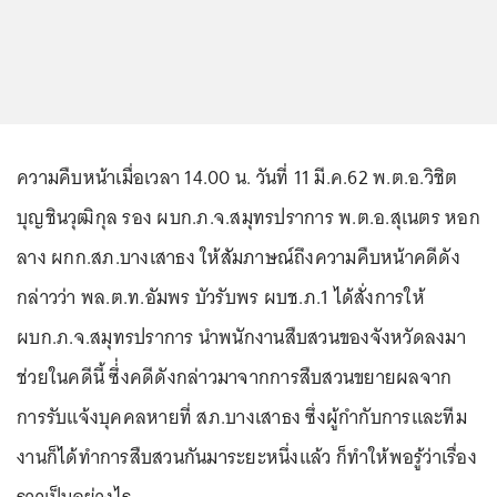
ความคืบหน้าเมื่อเวลา 14.00 น. วันที่ 11 มี.ค.62 พ.ต.อ.วิชิต
บุญชินวุฒิกุล รอง ผบก.ภ.จ.สมุทรปราการ พ.ต.อ.สุเนตร หอก
ลาง ผกก.สภ.บางเสาธง ให้สัมภาษณ์ถึงความคืบหน้าคดีดัง
กล่าวว่า พล.ต.ท.อัมพร บัวรับพร ผบช.ภ.1 ได้สั่งการให้
ผบก.ภ.จ.สมุทรปราการ นำพนักงานสืบสวนของจังหวัดลงมา
ช่วยในคดีนี้ ซึ่่งคดีดังกล่าวมาจากการสืบสวนขยายผลจาก
การรับแจ้งบุคคลหายที่ สภ.บางเสาธง ซึ่งผู้กำกับการและทีม
งานก็ได้ทำการสืบสวนกันมาระยะหนึ่งแล้ว ก็ทำให้พอรู้ว่าเรื่อง