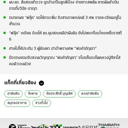
ผบ.ตร. สั่งสอบตำรวจ ถูกอ้างเป็นลูกพี่ป๋อง จ่ายยาเสพติด หากผิดดำเนิน
การทั้งวินัย-อาญา
ทนายเผย “ฟลุ๊ค” ขอให้การเพิ่ม รับสารภาพแค่คดี 3 ศพ รายละเอียดอยู่ใน
สำนวน
“ฟลุ๊ค” เครียด ร้องไห้ ตร.คุมสอบคดีฆ่าฝังดิน ยังไม่พบเชื่อมโยงเหยื่อรายที่
6
ศาลไม่ให้ประกัน 3 ผู้ต้องหา ฆ่าอำพรางศพ "พ่อค้ากัญชา"
มือแทงยอมรับสะกดวิญญาณ “พ่อค้ากัญชา” ขโมยล็อกเก็ตหลวงปู่ศิลาใส่
คอตัวเองด้วย
แท็กที่เกี่ยวข้อง
ฆ่าฝังดิน
จับตาย
ชัยประสิทธิ์ บุญเลิศ
ลวงฆ่าฝังดิน
สมุทรปราการ
ข่าวทั่วไป