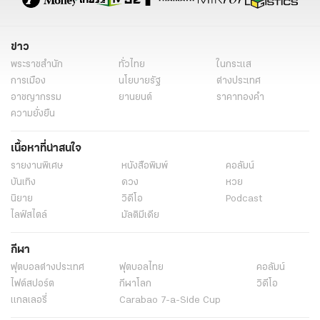
ข่าว
พระราชสำนัก
ทั่วไทย
ในกระแส
การเมือง
นโยบายรัฐ
ต่างประเทศ
อาชญากรรม
ยานยนต์
ราคาทองคำ
ความยั่งยืน
เนื้อหาที่น่าสนใจ
รายงานพิเศษ
หนังสือพิมพ์
คอลัมน์
บันเทิง
ดวง
หวย
นิยาย
วิดีโอ
Podcast
ไลฟ์สไตล์
มัลติมีเดีย
กีฬา
ฟุตบอลต่่างประเทศ
ฟุตบอลไทย
คอลัมน์
ไฟต์สปอร์ต
กีฬาโลก
วิดีโอ
แกลเลอรี่
Carabao 7-a-Side Cup