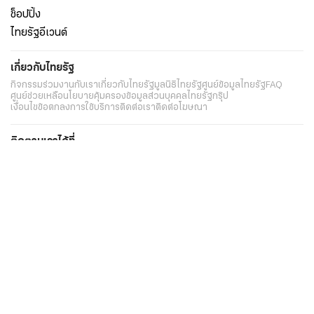
ช็อปปิ้ง
ไทยรัฐอีเวนต์
เกี่ยวกับไทยรัฐ
กิจกรรม
ร่วมงานกับเรา
เกี่ยวกับไทยรัฐ
มูลนิธิไทยรัฐ
ศูนย์ข้อมูลไทยรัฐ
FAQ
ศูนย์ช่วยเหลือ
นโยบายคุ้มครองข้อมูลส่วนบุคคลไทยรัฐกรุ๊ป
เงื่อนไขข้อตกลงการใช้บริการ
ติดต่อเรา
ติดต่อโฆษณา
ติดตามเราได้ที่
Application
My THAIRATH