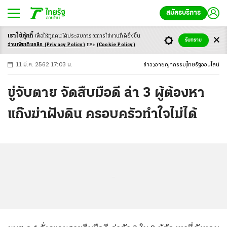
สมัครบริการ
เราใช้คุ้กกี้
เพื่อให้ทุกคนได้ประสบ
การณ์การใช้งานที่ดียิ่งขึ้น
+
ก
ก
-ก
รับทราบ
อ่านเพิ่มเติมคลิก
(Privacy Policy)
และ
(Cookie Policy)
11 มี.ค. 2562 17:03 น.
ข่าว
อาชญากรรม
ไทยรัฐออนไลน์
ขู่จับตาย จัดสืบมือดี ล่า 3 ผู้ต้องหา
แก๊งฆ่าฝังดิน ครอบครัวทำใจไม่ได้
...