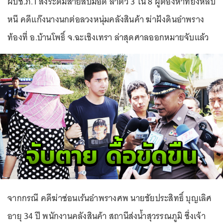
ผบช.ภ.1 สั่งระดมสายสืบมือดี ล่าตัว 3 ใน 8 ผู้ต้องหาที่ยังหลบ
หนี คดีแก๊งนางนกต่อลวงหนุ่มคลังสินค้า ฆ่าฝังดินอำพราง
ท้องที่ อ.บ้านโพธิ์ จ.ฉะเชิงเทรา ล่าสุดศาลออกหมายจับแล้ว
จากกรณี คดีฆ่าซ่อนเร้นอำพรางศพ นายชัยประสิทธิ์ บุญเลิศ
อายุ 34 ปี พนักงานคลังสินค้า สถานีส่งน้ำสุวรรณภูมิ ซึ่งเจ้า