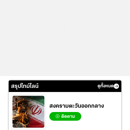
...
สรุปไทม์ไลน์
ดูทั้งหมด
สงครามตะวันออกกลาง
ติดตาม