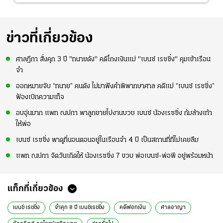
ข่าวที่เกี่ยวข้อง
ศาลฎีกา สั่งคุก 3 ปี "ทนายดัง" คดีโกงเงินแม่ "เบนซ์ เรซซิ่ง" คุมเข้าเรือน
จำ
ออกหมายจับ “ทนาย” คนดัง ไม่มาฟังคำพิพากษาศาล คดีแม่ “เบนซ์ เรซซิ่ง”
ฟ้องเบิกความเท็จ
อบอุ่นมาก แพท ณปภา พาลูกชายไปงานบวช เบนซ์ น้องเรซซิ่ง ก้มล้างเท้า
ให้พ่อ
เบนซ์ เรซซิ่ง พาดูที่นอนตอนอยู่ในเรือนจำ 4 ปี เป็นสถานที่ที่ไม่เคยลืม
แพท ณปภา จัดวันเกิดให้ น้องเรซซิ่ง 7 ขวบ พ่อเบนซ์-พ่อพี อยู่พร้อมหน้า
แท็กที่เกี่ยวข้อง
เบนซ์ เรซซิ่ง
จำคุก 8 ปี เบนซ์​เรซซิ่ง
คดีฟอกเงิน
ศาลอาญา