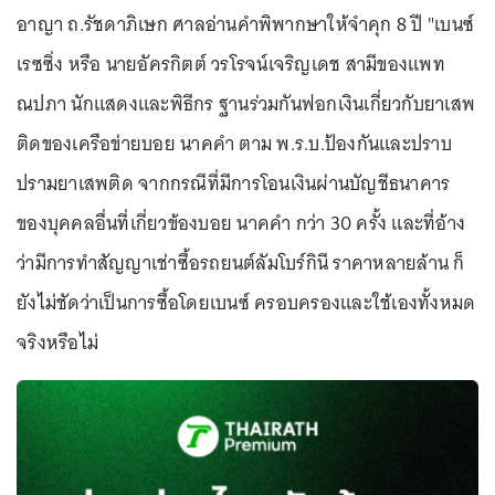
อาญา ถ.รัชดาภิเษก ศาลอ่านคำพิพากษาให้จำคุก 8 ปี "เบนซ์
เรซซิ่ง หรือ นายอัครกิตต์ วรโรจน์เจริญเดช สามีของแพท
ณปภา นักแสดงและพิธีกร ฐานร่วมกันฟอกเงินเกี่ยวกับยาเสพ
ติดของเครือข่ายบอย นาคคำ ตาม พ.ร.บ.ป้องกันและปราบ
ปรามยาเสพติด จากกรณีที่มีการโอนเงินผ่านบัญชีธนาคาร
ของบุคคลอื่นที่เกี่ยวข้องบอย นาคคำ กว่า 30 ครั้ง และที่อ้าง
ว่ามีการทำสัญญาเช่าซื้อรถยนต์ลัมโบร์กินี ราคาหลายล้าน ก็
ยังไม่ชัดว่าเป็นการซื้อโดยเบนซ์ ครอบครองและใช้เองทั้งหมด
จริงหรือไม่