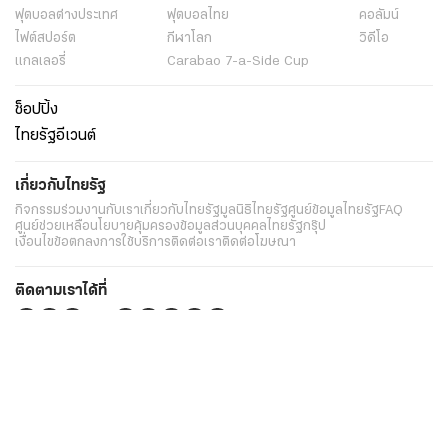
ฟุตบอลต่่างประเทศ
ฟุตบอลไทย
คอลัมน์
ไฟต์สปอร์ต
กีฬาโลก
วิดีโอ
แกลเลอรี่
Carabao 7-a-Side Cup
ช็อปปิ้ง
ไทยรัฐอีเวนต์
เกี่ยวกับไทยรัฐ
กิจกรรม
ร่วมงานกับเรา
เกี่ยวกับไทยรัฐ
มูลนิธิไทยรัฐ
ศูนย์ข้อมูลไทยรัฐ
FAQ
ศูนย์ช่วยเหลือ
นโยบายคุ้มครองข้อมูลส่วนบุคคลไทยรัฐกรุ๊ป
เงื่อนไขข้อตกลงการใช้บริการ
ติดต่อเรา
ติดต่อโฆษณา
ติดตามเราได้ที่
Application
My THAIRATH