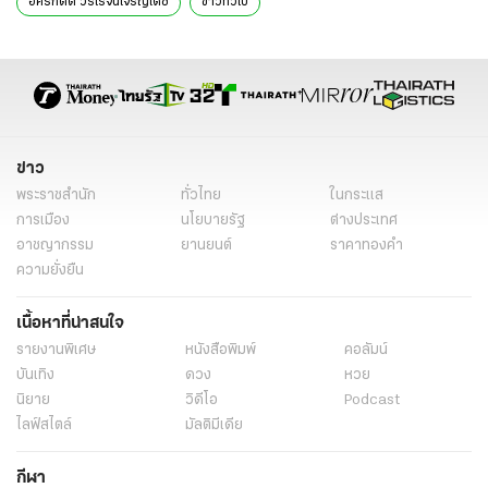
อัครกิตต์ วรโรจน์เจริญเดช
ข่าวทั่วไป
ข่าว
พระราชสำนัก
ทั่วไทย
ในกระแส
การเมือง
นโยบายรัฐ
ต่างประเทศ
อาชญากรรม
ยานยนต์
ราคาทองคำ
ความยั่งยืน
เนื้อหาที่น่าสนใจ
รายงานพิเศษ
หนังสือพิมพ์
คอลัมน์
บันเทิง
ดวง
หวย
นิยาย
วิดีโอ
Podcast
ไลฟ์สไตล์
มัลติมีเดีย
กีฬา