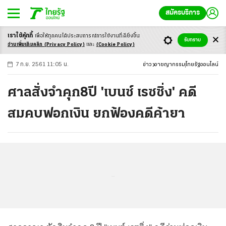
สมัครบริการ
เราใช้คุ้กกี้
เพื่อให้ทุกคนได้ประสบ
การณ์การใช้งานที่ดียิ่งขึ้น
+
ก
ก
-ก
รับทราบ
อ่านเพิ่มเติมคลิก
(Privacy Policy)
และ
(Cookie Policy)
7 ก.ย. 2561 11:05 น.
ข่าว
อาชญากรรม
ไทยรัฐออนไลน์
ศาลสั่งจำคุก8ปี 'เบนซ์ เรซซิ่ง' คดี
สมคบฟอกเงิน ยกฟ้องคดีค้ายา
...