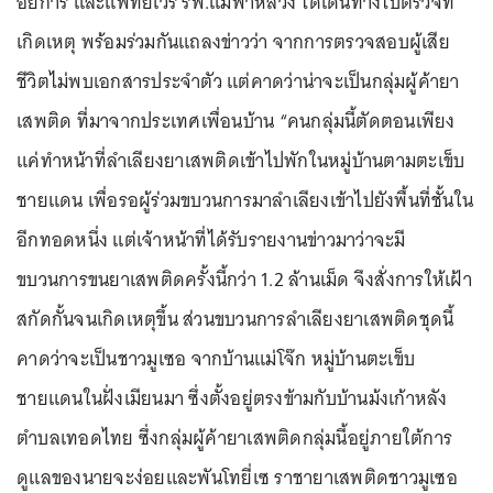
อัยการ และแพทย์เวร รพ.แม่ฟ้าหลวง ได้เดินทางไปตรวจที่
เกิดเหตุ พร้อมร่วมกันแถลงข่าวว่า จากการตรวจสอบผู้เสีย
ชีวิตไม่พบเอกสารประจำตัว แต่คาดว่าน่าจะเป็นกลุ่มผู้ค้ายา
เสพติด ที่มาจากประเทศเพื่อนบ้าน “คนกลุ่มนี้ตัดตอนเพียง
แค่ทำหน้าที่ลำเลียงยาเสพติดเข้าไปพักในหมู่บ้านตามตะเข็บ
ชายแดน เพื่อรอผู้ร่วมขบวนการมาลำเลียงเข้าไปยังพื้นที่ชั้นใน
อีกทอดหนึ่ง แต่เจ้าหน้าที่ได้รับรายงานข่าวมาว่าจะมี
ขบวนการขนยาเสพติดครั้งนี้กว่า 1.2 ล้านเม็ด จึงสั่งการให้เฝ้า
สกัดกั้นจนเกิดเหตุขึ้น ส่วนขบวนการลำเลียงยาเสพติดชุดนี้
คาดว่าจะเป็นชาวมูเซอ จากบ้านแม่โจ๊ก หมู่บ้านตะเข็บ
ชายแดนในฝั่งเมียนมา ซึ่งตั้งอยู่ตรงข้ามกับบ้านม้งเก้าหลัง
ตำบลเทอดไทย ซึ่งกลุ่มผู้ค้ายาเสพติดกลุ่มนี้อยู่ภายใต้การ
ดูแลของนายจะง่อยและพันโทยี่เซ ราชายาเสพติดชาวมูเซอ