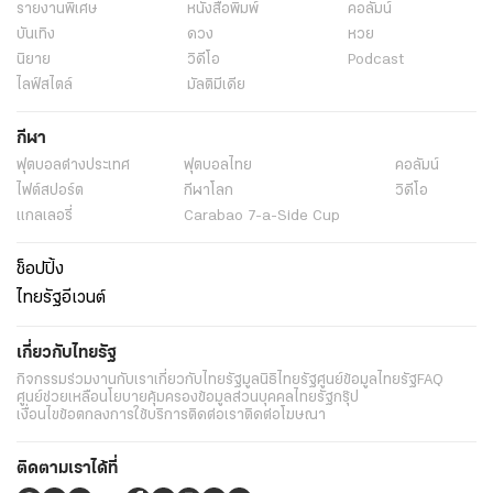
รายงานพิเศษ
หนังสือพิมพ์
คอลัมน์
บันเทิง
ดวง
หวย
นิยาย
วิดีโอ
Podcast
ไลฟ์สไตล์
มัลติมีเดีย
กีฬา
ฟุตบอลต่่างประเทศ
ฟุตบอลไทย
คอลัมน์
ไฟต์สปอร์ต
กีฬาโลก
วิดีโอ
แกลเลอรี่
Carabao 7-a-Side Cup
ช็อปปิ้ง
ไทยรัฐอีเวนต์
เกี่ยวกับไทยรัฐ
กิจกรรม
ร่วมงานกับเรา
เกี่ยวกับไทยรัฐ
มูลนิธิไทยรัฐ
ศูนย์ข้อมูลไทยรัฐ
FAQ
ศูนย์ช่วยเหลือ
นโยบายคุ้มครองข้อมูลส่วนบุคคลไทยรัฐกรุ๊ป
เงื่อนไขข้อตกลงการใช้บริการ
ติดต่อเรา
ติดต่อโฆษณา
ติดตามเราได้ที่