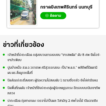
กราดยิงเทพศิรินทร์ นนทบุรี
ติดตาม
ข่าวที่เกี่ยวข้อง
เจ้าหน้าที่ปะทะเดือด กลุ่มขบวนการลอบขน "ยาเสพติด" ดับ 8 ศพ ยึดไอซ์-
ยาบ้าเพียบ
ปูนบำเหน็จ ส.ต.อ.วราเทพ ศรีสุวรรณชนะ เป็น“พ.ต.ท.” พลีชีพที่ปัตตานี
ผบ.ตร.สั่งดูแลเต็มที่
ปิดล้อมปะทะที่สงขลา ผู้ก่อความไม่สงบดับ 1 ทราบชื่อแล้ว ยังไล่ล่าอีกคน
ปิดพื้นที่กดดัน เจ้าหน้าที่ยิงปะทะกลุ่มผู้ก่อเหตุรุนแรง อีกรอบบนเนินเขาทัพ
หลวง
ปะทะเดือด ทุ่งยางแดง เจรจาไม่เป็นผล วิสามัญ 2 ศพโจรใต้ เปิดฉากยิง