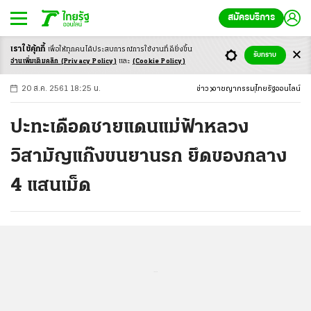
สมัครบริการ
เราใช้คุ้กกี้
เพื่อให้ทุกคนได้ประสบ
การณ์การใช้งานที่ดียิ่งขึ้น
+
ก
ก
-ก
รับทราบ
อ่านเพิ่มเติมคลิก
(Privacy Policy)
และ
(Cookie Policy)
20 ส.ค. 2561 18:25 น.
ข่าว
อาชญากรรม
ไทยรัฐออนไลน์
ปะทะเดือดชายแดนแม่ฟ้าหลวง
วิสามัญแก๊งขนยานรก ยึดของกลาง
4 แสนเม็ด
...