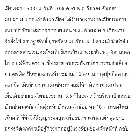
เมื่อเวลา 05.00 น. วันที่ 20 ส.ค.61 พ.อ.กิดากร จันทรา
ผบ.ฉก.ม.3 กองกำลังผาเมือง ได้รับรายงานว่าจะมีขบวนการ
ขนยาบ้าจำนวนมากจากชายแดน อ.แม่ฟ้าหลวง จ.เชียงราย
จึงสั่งให้ ร.ท.พูนสิทธิ์ บุรพรัตน์ ผบ.ร้อย ม. 1 ฉก.ม.3 นำกำลัง
ออกลาดตระเวน ซุ่มโจมตีบริเวณบ้านปางมะหัน หมู่ 8 ต.เทอด
ไท อ.แม่ฟ้าหลวง จ.เชียงราย จนกระทั่งพบคาราวานลำเลียง
ยาเสพติดเป็นชายฉกรรจ์ประมาณ 10 คน แบกถุงปุ๋ยถืออาวุธ
ครบมือ เดินข้ามชายแดนช่องทางแม่โจ๊ก ติดชายแดนไทย
เมื่อเดินข้ามเขตไทยประมาณ 3.5 กิโลเมตร ถึงบริเวณป่ากล้วย
บ้านปางมะหัน เดินมุ่งหน้าบ้านแม่คำน้อย หมู่ 18 ต.เทอดไทย
เจ้าหน้าที่จึงให้สัญญาณหยุด เพื่อขอตรวจค้น แต่กลุ่มชาย
ฉกรรจ์ดังกล่าวเมื่อรู้ตัวว่าตกอยู่ในวงล้อมของเจ้าหน้าที่ กลับ