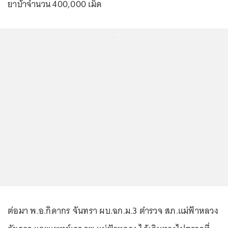
ยาบ้าจำนวน 400,000 เม็ด
...
ต่อมา พ.อ.กิดากร จันทรา ผบ.ฉก.ม.3 ตำรวจ สภ.แม่ฟ้าหลวง