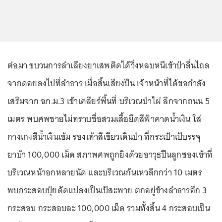
ต่อมา ขบวนการลำเลียงยาเสพติดได้วิ่งหลบหนีเข้าป่าลื่นไถล
จากดอยลงไปที่ลำธาร เมื่อสิ้นเสียงปืน เจ้าหน้าที่ได้ขอกำลัง
เสริมจาก ฉก.ม.3 เข้าเคลียร์พื้นที่ บริเวณป่าไผ่ ลึกจากถนน 5
เมตร พบศพชายไม่ทราบชื่อสวมเสื้อยืดสีฟ้าคาดน้ำเงิน ใส่
กางเกงสีน้ำเงินเข้ม รองเท้าสีเขียวเดินป่า ที่กระเป๋าเป้บรรจุ
ยาบ้า 100,000 เม็ด สภาพศพถูกยิงด้วยอาวุธปืนลูกซองเข้าที่
บริเวณหน้าอกหลายนัด และบริเวณก้นเหวลึกกว่า 10 เมตร
พบกระสอบปุ๋ยดัดแปลงเป็นเป้สะพาย ตกอยู่ข้างลำธารอีก 3
กระสอบ กระสอบละ 100,000 เม็ด รวมทั้งสิ้น 4 กระสอบเป็น