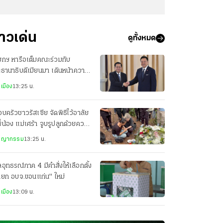
่าวเด่น
ดูทั้งหมด
ยกฯ หารือเต็มคณะร่วมกับ
ธานาธิบดีเมียนมา เดินหน้าความ
มมือทุกมิติ
เมือง
13:25 น.
บครัวชาวรัสเซีย จัดพิธีไว้อาลัย
ี่น้อง แม่เศร้า จูบรูปลูกด้วยความ
ัย
ชญากรรม
13:25 น.
อุทธรณ์ภาค 4 มีคำสั่งให้เลือกตั้ง
ายก อบจ.ขอนแก่น" ใหม่
เมือง
13:09 น.