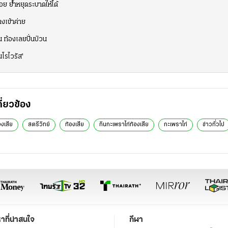
้อย ย้ำหยุดระบาดให้ได้
งเข้าค่าย
น ท้องเลยปั่นป่วน
นโรไวรัส'
กี่ยวข้อง
องเสีย
สตรีวิทย์
ท้องเสีย
กินกะเพราไก่ท้องเสีย
กะเพราไก่
ข่าวทั่วไป
หาที่น่าสนใจ
กีฬา