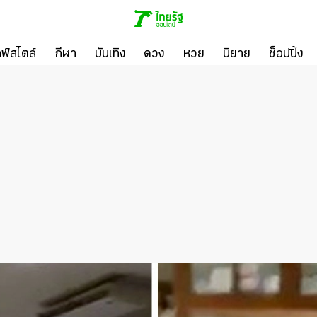
ลฟ์สไตล์
กีฬา
บันเทิง
ดวง
หวย
นิยาย
ช็อปปิ้ง