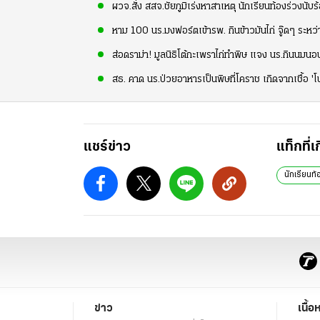
ผวจ.สั่ง สสจ.ชัยภูมิเร่งหาสาเหตุ นักเรียนท้องร่วงนับร
หาม 100 นร.มงฟอร์ตเข้ารพ. กินข้าวมันไก่ จู๊ดๆ ระหว่า
ส่อดราม่า! มูลนิธิโต้กะเพราไก่ทำพิษ แจง นร.กินนมนอ
สธ. คาด นร.ป่วยอาหารเป็นพิษที่โคราช เกิดจากเชื้อ 'โ
แชร์ข่าว
แท็กที่เ
นักเรียนท้
ข่าว
เนื้อ