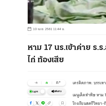
10 เม.ย. 2561 11:44 น.
หาม 17 นร.เข้าค่าย ร.ร
ไก่ ท้องเสีย
เครดิตภาพ: บรรเทา
+
ก
ก
-ก
ฟังข่าว
Light
เมนูเด็ดทำพิษ หาม 
โรงเรียนสตรีวิทยา-ร