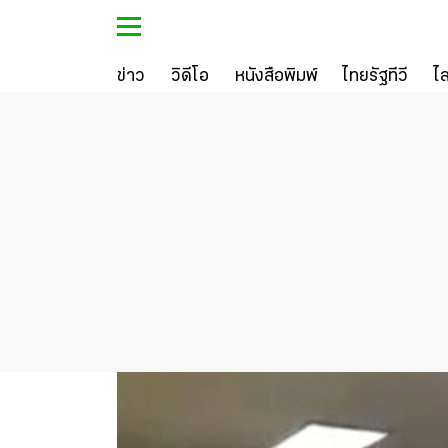
ข่าว
วิดีโอ
หนังสือพิมพ์
ไทยรัฐทีวี
ไ