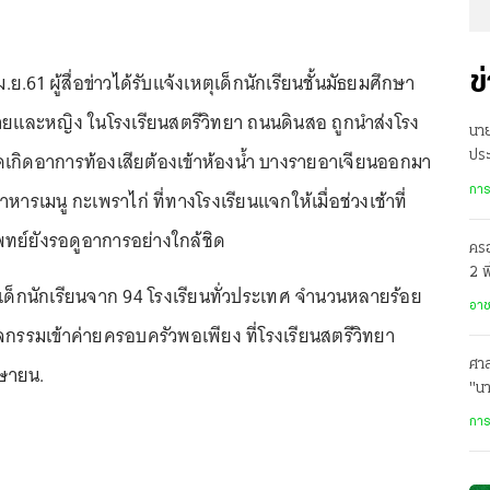
 เม.ย.61 ผู้สื่อข่าวได้รับแจ้งเหตุเด็กนักเรียนชั้นมัธยมศึกษา
ข
ยและหญิง ในโรงเรียนสตรีวิทยา ถนนดินสอ ถูกนำส่งโรง
นา
เกิดอาการท้องเสียต้องเข้าห้องน้ำ บางรายอาเจียนออกมา
ประ
ร่ว
การ
รเมนู กะเพราไก่ ที่ทางโรงเรียนแจกให้เมื่อช่วงเช้าที่
พทย์ยังรอดูอาการอย่างใกล้ชิด
ครอ
2 พ
ีเด็กนักเรียนจาก 94 โรงเรียนทั่วประเทศ จำนวนหลายร้อย
อาล
อา
จกรรมเข้าค่ายครอบครัวพอเพียง ที่โรงเรียนสตรีวิทยา
ศาล
มษายน.
"น
การ