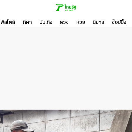
ลฟ์สไตล์
กีฬา
บันเทิง
ดวง
หวย
นิยาย
ช็อปปิ้ง