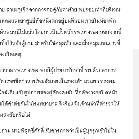
ย สาเหตุเกิดจากการต่อสู้กับคนร้าย พบรอยเท้าที่บริเวณ
หลมและยาสูบยี่ห้อหนึ่งตกอยู่บนที่นอน ภายในห้องพัก
ยได้หลบหนีไปแล้ว โดยการปีนรั้วหลัง รพ.นางรอง นอกจากนี้
กทิ้งไว้หลังตู้ยาม สำหรับใช้คลุมหัว และเสื้อคลุมแขนยาวที่
งเกิดเหตุ
้ พยาบาล รพ.นางรอง พบมีผู้ป่วยมารักษาที่ รพ.ด้วยอาการ
ร่องรอยขีดข่วน พร้อมสังเกตเห็นรองเท้า แว่นตา ทรงผม
ใกล้เคียงกับรูปภาพของผู้ต้องสงสัย ที่กล้องวงจรปิดหน้า
ะได้ส่งต่อกันในโรงพยาบาล จึงรีบแจ้งเจ้าหน้าที่ตำรวจให้
องสงสัยหรือไม่
าม นายพิสุทธิ์ศักดิ์ รับสารภาพว่าเป็นผู้บุกรุกเข้าไปใน