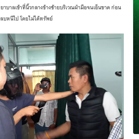
าบาลเข้าที่นิ้วกลางข้างซ้ายบริเวณฝ่ามือจนเอ็นขาด ก่อน
งหลบหนีไป โดยไม่ได้ทรัพย์