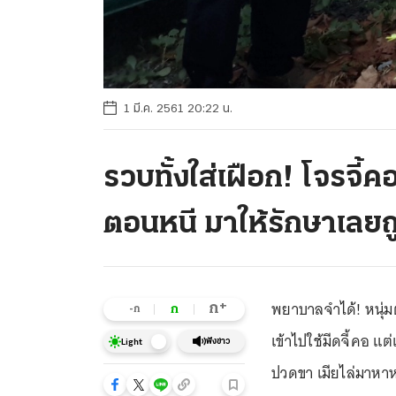
1 มี.ค. 2561 20:22 น.
รวบทั้งใส่เฝือก! โจรจี
ตอนหนี มาให้รักษาเลยถ
พยาบาลจำได้! หนุ่
+
ก
ก
-ก
เข้าไปใช้มีดจี้คอ แต
ฟังข่าว
Light
ปวดขา เมียไล่มาหาห