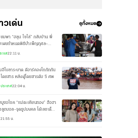
่าวเด่น
ดูทั้งหมด
ียมพา “ฮลุน โซโล่” กลับบ้าน พี่
ยเผยกำหนดพิธีบำเพ็ญกุศล-
ปนกิจศพ
ระแส
22:11 น.
่นอีโบลาระบาด ดีอาร์คองโกกักกัน
อโดยสาร หลังผู้โดยสารดับ 5 ศพ
งประเทศ
22:04 น.
มูขอโชค “แม่ตะเคียนทอง” ฮือฮา
งลูกบอล-จุดธูปมงคล ได้เลขเด็ด
กันเป๊ะ
ว
21:55 น.