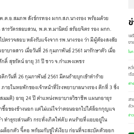
61 พ.ต.อ.สมภพ สังข์กรทอง ผกก.สภ.นางรอง พร้อมด้วย
ข
งดี สารวัตรสอบสวน, พ.ต.ท.มานิตย์ สร้อยจิตร รอง ผกก.
เตร
ไปตรวจสอบ หลังรับแจ้งจาก รพ.นางรอง ว่า มีผู้ต้องสงสัย
ชา
าบาลสาว เมื่อวันที่ 26 กุมภาพันธ์ 2561 มารักษาตัว เมื่อ
ฌา
ในก
ักดิ์ สุขรัตน์ อายุ 31 ปี ชาว จ.กำแพงเพชร
หวั
งดึกวันที่ 26 กุมภาพันธ์ 2561 มีคนร้ายบุกเข้าทำร้าย
เรื
ต่า
ายในหอพักของเจ้าหน้าที่โรงพยาบาลนางรอง ตึกที่ 3 ซึ่ง
มสมมติ) อายุ 24 ปี ตำแหน่งพยาบาลวิชาชีพ แผนกอายุร
สาย
ล้ว
ซื้อของข้างนอก แต่ไม่แน่ใจว่าตอนออกไปได้ล็อกกุญแจ
ตรง
ข่า
ผ้า ทำธุระส่วนตัว กระทั่งเกิดไฟดับ คนร้ายที่แอบอยู่ใน
ล็อกตัว จี้คอ พร้อมกับขู่ให้เงียบ ก่อนที่จะสะบัดตัวออก