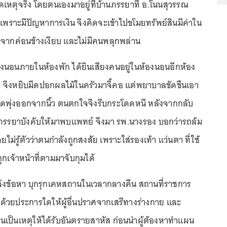
เหตุจริง โดยตนเองมาอยู่ที่บ้านภรรยาที่ อ.โนนสุวรรณ
หตุเพราะมีปัญหาการเงิน จึงคิดจะเข้าไปขโมยทรัพย์สินมีค่าใน
จากค่อนข้างเงียบ และไม่มีคนพลุกพล่าน
นอนภายในห้องพัก ได้ยินเสียงคนอยู่ในห้องนอนอีกห้อง
า จึงหยิบมีดปอกผลไม้ในครัวมาจี้คอ แต่พยาบาลขัดขืนเอา
ลือดพุ่งออกจากนิ้ว ตนตกใจจึงรีบกระโดดหนี หลังจากกลับ
ภรรยาบังคับให้มาพบแพทย์ จึงมา รพ.นางรอง บอกว่ารถล้ม
ยไม่รู้ตัวว่าตนกำลังถูกสงสัย เพราะใส่รองเท้า แว่นตา ที่ใช้
ถูกเจ้าหน้าที่ตามมาจับกุมได้
ี่แจ้งข้อหา บุกรุกเคหสถานในเวลากลางคืน สถานที่ราชการ
ด้วยประการใดให้ผู้อื่นปราศจากเสรีทางร่างกาย และ
นจนเป็นเหตุให้ได้รับอันตรายสาหัส ก่อนนำผู้ต้องหาทำแผน