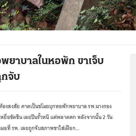
้คอพยาบาลในหอพัก ขาเจ็บ
ูกจับ
มต้องสงสัย คาดเป็นขโมยบุกหอพักพยาบาล รพ.นางรอง
่เหยื่อขัดขืน เลยปีนรั้วหนี แต่พลาดตก หลังจากนั้น 2 วัน
มอที่ รพ. เลยถูกจับสภาพขาใส่เฝือก...