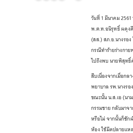
วันที่ 1 มีนาคม 25
พ.ต.ท.อนิรุทธิ์ ผดุ
(สส.) สภ.อ.นางรอง 
กรณีทำร้ายร่างกายพย
ไปถึงพบ นายพิสุทธิ์ศ
สืบเนื่องจากเมื่อกลา
พยาบาล รพ.นางรอง ภ
ขณะนั้น น.ส.เอ (นา
กรรมชาย กลับมาจาก
หรือไม่ จากนั้นก็ซัก
ห้อง ใช้มีดปลายแหลม